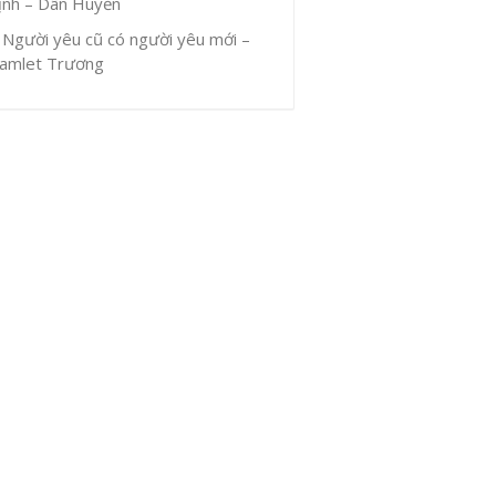
ịnh – Dân Huyền
Người yêu cũ có người yêu mới –
amlet Trương