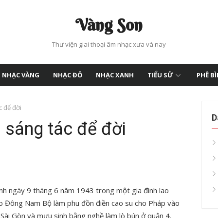
Vàng Son
Thư viện giai thoại âm nhạc xưa và nay
NHẠC VÀNG
NHẠC ĐỎ
NHẠC XANH
TIỂU SỬ
PHÊ B
 để đời
D
 sáng tác để đời
 sinh ngày 9 tháng 6 năm 1943 trong một gia đình lao
o Đông Nam Bộ làm phu đồn điền cao su cho Pháp vào
Sài Gòn và mưu sinh bằng nghề làm lò bún ở quận 4.