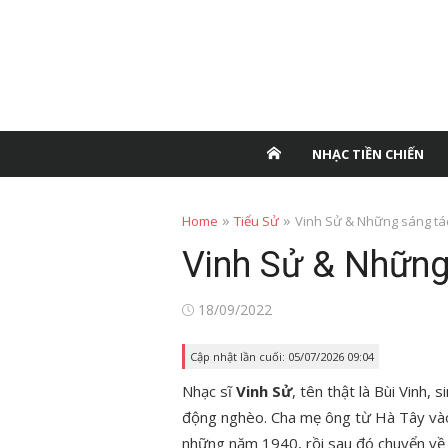
NHẠC TIỀN CHIẾN
»
»
Home
Tiểu Sử
Vinh Sử & Những sáng tác
Vinh Sử & Những
Posted
18/09/2022
on
Cập nhật lần cuối: 05/07/2026 09:04
Nhạc sĩ
Vinh Sử
, tên thật là Bùi Vinh,
động nghèo. Cha mẹ ông từ Hà Tây và
những năm 1940, rồi sau đó chuyển về 