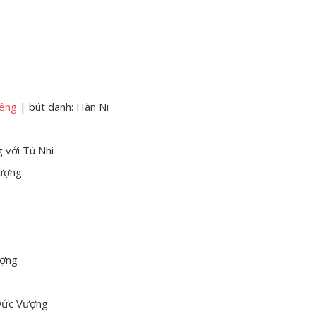
iêng
| bút danh: Hàn Ni
g với Tú Nhi
hượng
ượng
Đức Vượng