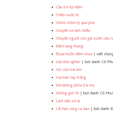
Cầu tre kỷ niệm
Chiều nước lũ
Chôm chôm lý qua phà
Chuyến xe lam chiều
Chuyện người con gái vườn sầu r
Đêm lang thang
Đoạn buồn đêm mưa
| viết chun
Gái nhà nghèo
| bút danh: Cô P
Gõ cửa trái tim
Hai bàn tay trắng
Khi không (Đóa trà mi)
Không giờ rồi
| bút danh: Cô Ph
Làm dâu xứ lạ
Lỗi hẹn cùng ca dao
| bút danh: 