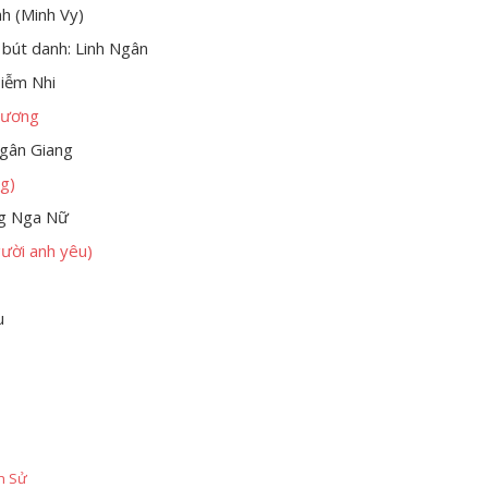
h (Minh Vy)
bút danh: Linh Ngân
Diễm Nhi
cương
Ngân Giang
g)
ng Nga Nữ
gười anh yêu)
u
h Sử