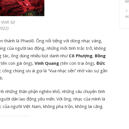
Đ
H
 Vinh Sử
2022)
ên thánh là Phaolô. Ông nổi tiếng với dòng nhạc vàng,
ống của người lao động, những mối tình trắc trở, không
g tác, ông dùng nhiều bút danh như
Cô Phượng
,
Bồng
(tên con gái ông),
Vinh Quang
(tên con trai ông),
Đức
ợc công chúng ưu ái gọi là “Vua nhạc sến” nhờ vào sự gần
h.
nh những thân phận nghèo khổ, những câu chuyện tình
người dân lao động yêu mến. Với ông, nhạc của mình là
c của người Việt Nam, không pha trộn, không lai căng.