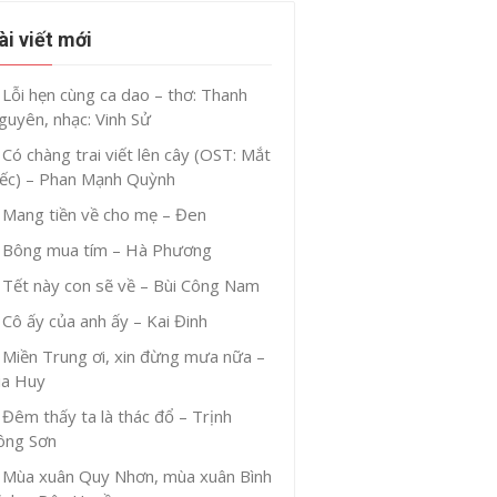
ài viết mới
Lỗi hẹn cùng ca dao – thơ: Thanh
guyên, nhạc: Vinh Sử
Có chàng trai viết lên cây (OST: Mắt
iếc) – Phan Mạnh Quỳnh
Mang tiền về cho mẹ – Đen
Bông mua tím – Hà Phương
Tết này con sẽ về – Bùi Công Nam
Cô ấy của anh ấy – Kai Đinh
Miền Trung ơi, xin đừng mưa nữa –
ia Huy
Đêm thấy ta là thác đổ – Trịnh
ông Sơn
Mùa xuân Quy Nhơn, mùa xuân Bình