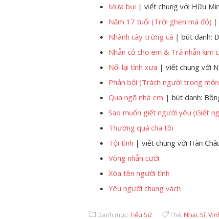
Mưa bụi
| viết chung với Hữu Min
Năm 17 tuổi (Trời ghen má đỏ)
| 
Nhành cây trứng cá
| bút danh: 
Nhẫn cỏ cho em & Trả nhẫn kim 
Nối lại tình xưa
| viết chung với 
Phản bội (Trách người trong mộn
Qua ngõ nhà em
| bút danh: Bồ
Sao muốn giết người yêu (Giết n
Thương quá cha tôi
Tội tình
| viết chung với Hàn Châ
Vòng nhẫn cưới
Xóa tên người tình
Yêu người chung vách
Danh mục:
Tiểu Sử
Thẻ:
Nhạc Sĩ
,
Vin