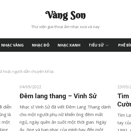
Vàng Son
Thư viện giai thoại âm nhạc xưa và nay
NHẠC VÀNG
NHẠC ĐỎ
NHẠC XANH
TIỂU SỬ
PHÊ B
ả hoặc người dẫn chuyện kể lại.
Posted
Posted
04/09/2022
23/05/
on
on
Đêm lang thang – Vinh Sử
Tìm 
Cườ
i diễn
Nhạc sĩ Vinh Sử đã viết Đêm Lang Thang dành
ũng là
cho một người phụ nữ khiến ông đêm mất
Tìm Lạ
ết một
ngủ, ngày quên ăn suốt một thời gian. Ngày
tay củ
đúng
ấy, ông và ban nhạc của mình hay đến một
1991, 