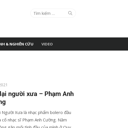
Search
Search
for:
ÌNH & NGHIÊN CỨU
VIDEO
2021
lại người xưa – Phạm Anh
ng
i Người Xưa là nhạc phẩm bolero đầu
a cố nhạc sĩ Phạm Anh Cường. Năm
ông gặp mối tình đầu của mình ở Quy