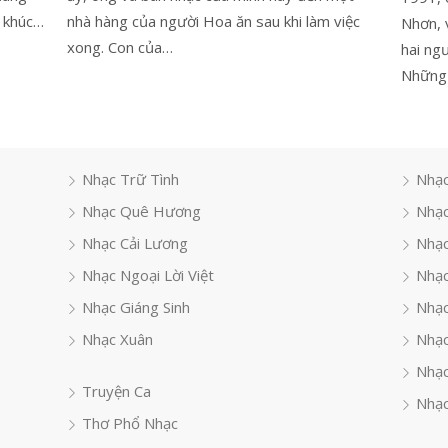
a khúc…
nhà hàng của người Hoa ăn sau khi làm việc
Nhơn, 
xong. Con của…
hai ngư
Những
Nhạc Trữ Tình
Nhạc
Nhạc Quê Hương
Nhạc
Nhạc Cải Lương
Nhạc
Nhạc Ngoại Lời Việt
Nhạc
Nhạc Giáng Sinh
Nhạ
Nhạc Xuân
Nhạc
Nhạc
Truyện Ca
Nhạc
Thơ Phổ Nhạc