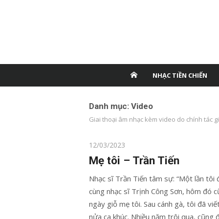
NHẠC TIỀN CHIẾN
Danh mục:
Video
Giai thoại âm nhạc kèm video do chính tác gi
Posted
12/03/2023
on
Mẹ tôi – Trần Tiến
Nhạc sĩ Trần Tiến tâm sự: “Một lần tôi đ
cùng nhạc sĩ Trịnh Công Sơn, hôm đó c
ngày giỗ mẹ tôi. Sau cánh gà, tôi đã vi
nửa ca khúc. Nhiều năm trôi qua, cũng 