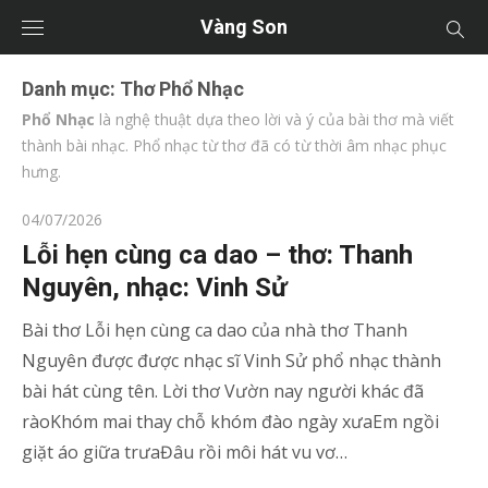
Vàng Son
Danh mục:
Thơ Phổ Nhạc
Phổ Nhạc
là nghệ thuật dựa theo lời và ý của bài thơ mà viết
thành bài nhạc. Phổ nhạc từ thơ đã có từ thời âm nhạc phục
hưng.
Posted
04/07/2026
on
Lỗi hẹn cùng ca dao – thơ: Thanh
Nguyên, nhạc: Vinh Sử
Bài thơ Lỗi hẹn cùng ca dao của nhà thơ Thanh
Nguyên được được nhạc sĩ Vinh Sử phổ nhạc thành
bài hát cùng tên. Lời thơ Vườn nay người khác đã
ràoKhóm mai thay chỗ khóm đào ngày xưaEm ngồi
giặt áo giữa trưaĐâu rồi môi hát vu vơ…