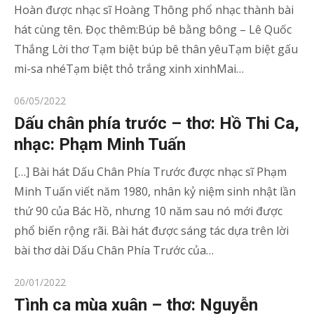
Hoàn được nhạc sĩ Hoàng Thông phổ nhạc thành bài
hát cùng tên. Đọc thêm:Búp bê bằng bông – Lê Quốc
Thắng Lời thơ Tạm biệt búp bê thân yêuTạm biệt gấu
mi-sa nhéTạm biệt thỏ trắng xinh xinhMai…
Posted
06/05/2022
on
Dấu chân phía trước – thơ: Hồ Thi Ca,
nhạc: Phạm Minh Tuấn
[…] Bài hát Dấu Chân Phía Trước được nhạc sĩ Phạm
Minh Tuấn viết năm 1980, nhân kỷ niệm sinh nhật lần
thứ 90 của Bác Hồ, nhưng 10 năm sau nó mới được
phổ biến rộng rãi. Bài hát được sáng tác dựa trên lời
bài thơ dài Dấu Chân Phía Trước của…
Posted
20/01/2022
on
Tình ca mùa xuân – thơ: Nguyễn