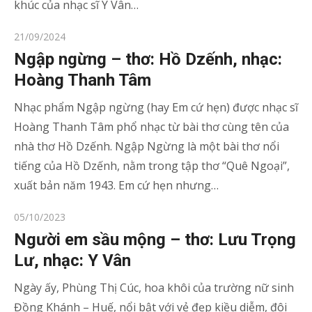
khúc của nhạc sĩ Y Vân…
Posted
21/09/2024
on
Ngập ngừng – thơ: Hồ Dzếnh, nhạc:
Hoàng Thanh Tâm
Nhạc phẩm Ngập ngừng (hay Em cứ hẹn) được nhạc sĩ
Hoàng Thanh Tâm phổ nhạc từ bài thơ cùng tên của
nhà thơ Hồ Dzếnh. Ngập Ngừng là một bài thơ nổi
tiếng của Hồ Dzếnh, nằm trong tập thơ “Quê Ngoại”,
xuất bản năm 1943. Em cứ hẹn nhưng…
Posted
05/10/2023
on
Người em sầu mộng – thơ: Lưu Trọng
Lư, nhạc: Y Vân
Ngày ấy, Phùng Thị Cúc, hoa khôi của trường nữ sinh
Đồng Khánh – Huế, nổi bật với vẻ đẹp kiều diễm, đôi