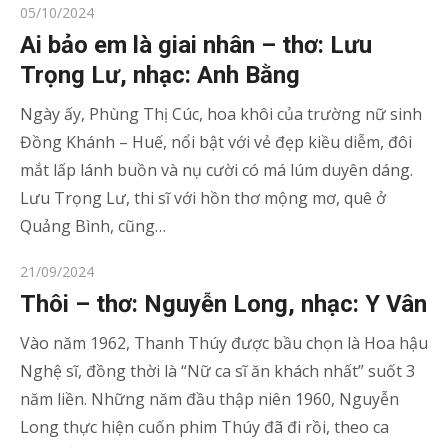
Posted
05/10/2024
on
Ai bảo em là giai nhân – thơ: Lưu
Trọng Lư, nhạc: Anh Bằng
Ngày ấy, Phùng Thị Cúc, hoa khôi của trường nữ sinh
Đồng Khánh – Huế, nổi bật với vẻ đẹp kiều diễm, đôi
mắt lấp lánh buồn và nụ cười có má lúm duyên dáng.
Lưu Trọng Lư, thi sĩ với hồn thơ mộng mơ, quê ở
Quảng Bình, cũng…
Posted
21/09/2024
on
Thôi – thơ: Nguyễn Long, nhạc: Y Vân
Vào năm 1962, Thanh Thúy được bầu chọn là Hoa hậu
Nghệ sĩ, đồng thời là “Nữ ca sĩ ăn khách nhất” suốt 3
năm liền. Những năm đầu thập niên 1960, Nguyễn
Long thực hiện cuốn phim Thúy đã đi rồi, theo ca