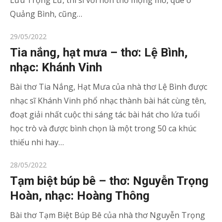
Lưu Trọng Lư, thi sĩ với hồn thơ mộng mơ, quê ở
Quảng Bình, cũng…
Posted
29/05/2022
on
Tia nắng, hạt mưa – thơ: Lệ Bình,
nhạc: Khánh Vinh
Bài thơ Tia Nắng, Hạt Mưa của nhà thơ Lệ Bình được
nhạc sĩ Khánh Vinh phổ nhạc thành bài hát cùng tên,
đoạt giải nhất cuộc thi sáng tác bài hát cho lứa tuổi
học trò và được bình chọn là một trong 50 ca khúc
thiếu nhi hay…
Posted
28/05/2022
on
Tạm biệt búp bê – thơ: Nguyễn Trọng
Hoàn, nhạc: Hoàng Thông
Bài thơ Tạm Biệt Búp Bê của nhà thơ Nguyễn Trọng