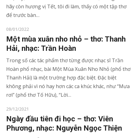
hãy còn hương vị Tết, tôi đi làm, thấy có một tập thơ
để trước bàn…
Posted
08/01/2022
on
Một mùa xuân nho nhỏ – thơ: Thanh
Hải, nhạc: Trần Hoàn
Trong số các tác phẩm thơ từng được nhạc sĩ Trần
Hoàn phổ nhạc, bài Một Mùa Xuân Nho Nhỏ (phổ thơ
Thanh Hải) là một trường hợp đặc biệt. Đặc biệt
không phải vì nó hay hơn các ca khúc khác, như “Mưa
rơi” (phổ thơ Tố Hữu), “Lời…
Posted
29/12/2021
on
Ngày đầu tiên đi học – thơ: Viên
Phương, nhạc: Nguyễn Ngọc Thiện