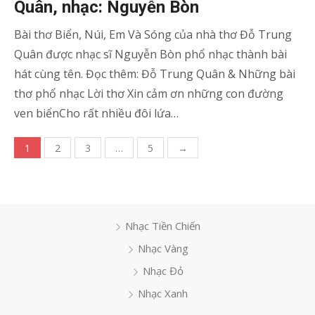
Quân, nhạc: Nguyễn Bòn
Bài thơ Biển, Núi, Em Và Sóng của nhà thơ Đỗ Trung
Quân được nhạc sĩ Nguyễn Bòn phổ nhạc thành bài
hát cùng tên. Đọc thêm: Đỗ Trung Quân & Những bài
thơ phổ nhạc Lời thơ Xin cảm ơn những con đường
ven biểnCho rất nhiều đôi lứa…
Phân
1
2
3
…
5
→
trang
bài
viết
Nhạc Tiền Chiến
Nhạc Vàng
Nhạc Đỏ
Nhạc Xanh