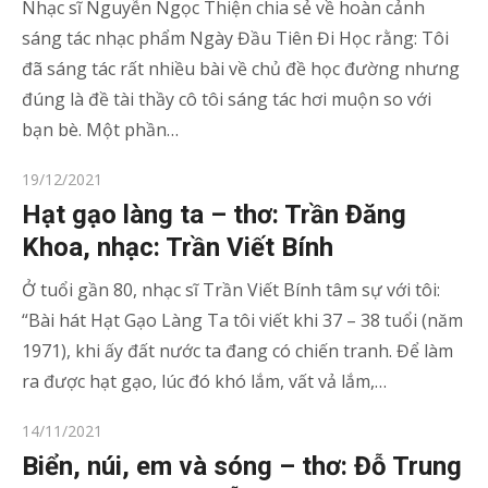
Nhạc sĩ Nguyễn Ngọc Thiện chia sẻ về hoàn cảnh
sáng tác nhạc phẩm Ngày Đầu Tiên Đi Học rằng: Tôi
đã sáng tác rất nhiều bài về chủ đề học đường nhưng
đúng là đề tài thầy cô tôi sáng tác hơi muộn so với
bạn bè. Một phần…
Posted
19/12/2021
on
Hạt gạo làng ta – thơ: Trần Đăng
Khoa, nhạc: Trần Viết Bính
Ở tuổi gần 80, nhạc sĩ Trần Viết Bính tâm sự với tôi:
“Bài hát Hạt Gạo Làng Ta tôi viết khi 37 – 38 tuổi (năm
1971), khi ấy đất nước ta đang có chiến tranh. Để làm
ra được hạt gạo, lúc đó khó lắm, vất vả lắm,…
Posted
14/11/2021
on
Biển, núi, em và sóng – thơ: Đỗ Trung