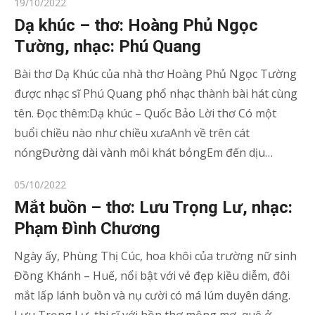
Posted
19/10/2022
on
Dạ khúc – thơ: Hoàng Phủ Ngọc
Tường, nhạc: Phú Quang
Bài thơ Dạ Khúc của nhà thơ Hoàng Phủ Ngọc Tường
được nhạc sĩ Phú Quang phổ nhạc thành bài hát cùng
tên. Đọc thêm:Dạ khúc – Quốc Bảo Lời thơ Có một
buổi chiều nào như chiều xưaAnh về trên cát
nóngĐường dài vành môi khát bỏngEm đến dịu…
Posted
05/10/2022
on
Mắt buồn – thơ: Lưu Trọng Lư, nhạc:
Phạm Đình Chương
Ngày ấy, Phùng Thị Cúc, hoa khôi của trường nữ sinh
Đồng Khánh – Huế, nổi bật với vẻ đẹp kiều diễm, đôi
mắt lấp lánh buồn và nụ cười có má lúm duyên dáng.