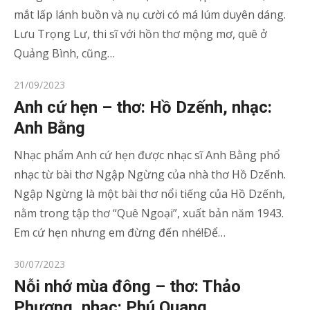
mắt lấp lánh buồn và nụ cười có má lúm duyên dáng.
Lưu Trọng Lư, thi sĩ với hồn thơ mộng mơ, quê ở
Quảng Bình, cũng…
Posted
21/09/2023
on
Anh cứ hẹn – thơ: Hồ Dzếnh, nhạc:
Anh Bằng
Nhạc phẩm Anh cứ hẹn được nhạc sĩ Anh Bằng phổ
nhạc từ bài thơ Ngập Ngừng của nhà thơ Hồ Dzếnh.
Ngập Ngừng là một bài thơ nổi tiếng của Hồ Dzếnh,
nằm trong tập thơ “Quê Ngoại”, xuất bản năm 1943.
Em cứ hẹn nhưng em đừng đến nhé!Ðể…
Posted
30/07/2023
on
Nỗi nhớ mùa đông – thơ: Thảo
Phương, nhạc: Phú Quang