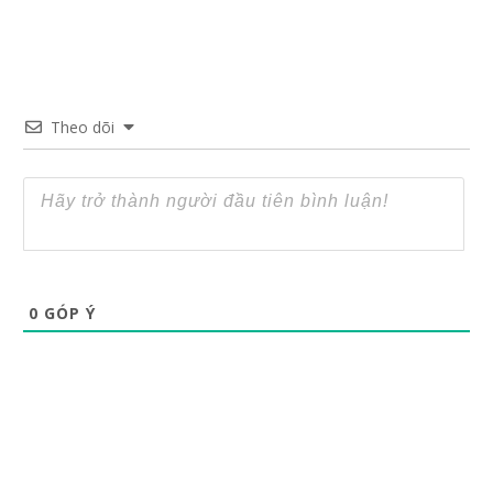
Theo dõi
0
GÓP Ý