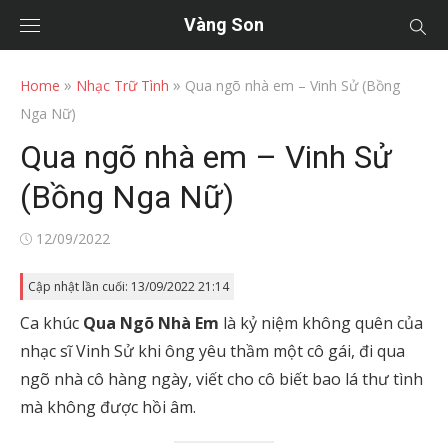
Vàng Son
»
»
Home
Nhạc Trữ Tình
Qua ngõ nhà em – Vinh Sử (Bồng
Nga Nữ)
Qua ngõ nhà em – Vinh Sử
(Bồng Nga Nữ)
Posted
12/09/2022
on
Cập nhật lần cuối: 13/09/2022 21:14
Ca khúc
Qua Ngõ Nhà Em
là kỷ niệm không quên của
nhạc sĩ Vinh Sử khi ông yêu thầm một cô gái, đi qua
ngõ nhà cô hàng ngày, viết cho cô biết bao lá thư tình
mà không được hồi âm.