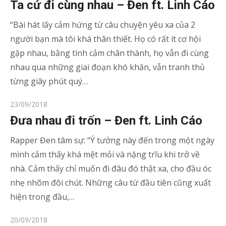
on
Ta cứ đi cùng nhau – Đen ft. Linh Cáo
“Bài hát lấy cảm hứng từ câu chuyện yêu xa của 2
người bạn mà tôi khá thân thiết. Họ có rất ít cơ hội
gặp nhau, bằng tình cảm chân thành, họ vẫn đi cùng
nhau qua những giai đoạn khó khăn, vẫn tranh thủ
từng giây phút quý…
Posted
23/09/2018
on
Đưa nhau đi trốn – Đen ft. Linh Cáo
Rapper Đen tâm sự: “Ý tưởng này đến trong một ngày
mình cảm thấy khá mệt mỏi và nặng trĩu khi trở về
nhà. Cảm thấy chỉ muốn đi đâu đó thật xa, cho đầu óc
nhẹ nhõm đôi chút. Những câu từ đầu tiên cũng xuất
hiện trong đầu,…
Posted
20/09/2018