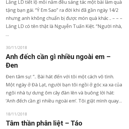
Lăng LD tiết lộ mỗi năm đều sáng tác một bài làm quà
tặng bạn gái. “Ý Em Sao” ra đời khi đã gần ngày 14/2
nhưng anh không chuẩn bị được món quà khác .. – – –
Lăng LD có tên thật là Nguyễn Tuấn Kiệt. “Người nhà,
…
Posted
30/11/2018
on
Anh đếch cần gì nhiều ngoài em –
Đen
Đen tâm sự: “.. Bài hát đến với tôi một cách vô tình.
Một ngày ở Đà Lạt, người bạn tôi ngồi ở góc xa xa của
ngôi nhà tự dưng ôm cây đàn lên và buông lời hát:
‘Anh đếch cần gì nhiều ngoài em’. Tôi giật mình quay…
Posted
18/11/2018
on
Tâm thần phân liệt – Táo