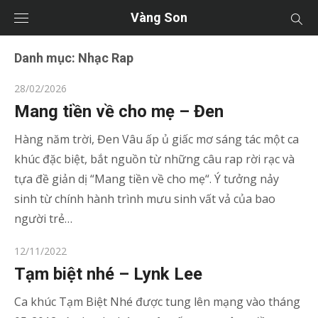
Vàng Son
Danh mục:
Nhạc Rap
Posted
28/02/2026
on
Mang tiền về cho mẹ – Đen
Hàng năm trời, Đen Vâu ấp ủ giấc mơ sáng tác một ca
khúc đặc biệt, bắt nguồn từ những câu rap rời rạc và
tựa đề giản dị “Mang tiền về cho mẹ“. Ý tưởng nảy
sinh từ chính hành trình mưu sinh vất vả của bao
người trẻ…
Posted
12/11/2022
on
Tạm biệt nhé – Lynk Lee
Ca khúc Tạm Biệt Nhé được tung lên mạng vào tháng