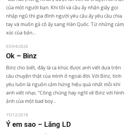
của một người bạn. Khi tôi và cậu ấy nhận giấy gọi
nhập ngũ thì gia đình người yêu cậu ấy yêu cầu chia
tay và muốn gả cô ấy sang Hàn Quốc. Từ những cảm
xúc của bản…
Posted
03/04/2020
on
Ok – Binz
Binz cho biết, đây là ca khúc được anh viết dựa trên
câu chuyện thật của mình ở ngoài đời. Với Binz, tình
yêu luôn là nguồn cảm hứng hiệu quả nhất mỗi khi
anh viết nhạc. “Công chúng hay nghĩ về Binz với hình
ảnh của một bad boy…
Posted
15/12/2018
on
Ý em sao – Lăng LD