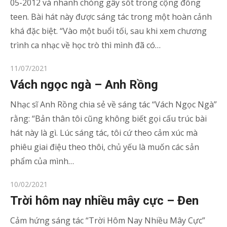
05-2012 và nhanh chóng gây sốt trong cộng đồng
teen. Bài hát này được sáng tác trong một hoàn cảnh
khá đặc biệt. “Vào một buổi tối, sau khi xem chương
trình ca nhạc về học trò thì mình đã có…
Posted
11/07/2021
on
Vách ngọc ngà – Anh Rồng
Nhạc sĩ Anh Rồng chia sẻ về sáng tác “Vách Ngọc Ngà”
rằng: “Bản thân tôi cũng không biết gọi cấu trúc bài
hát này là gì. Lúc sáng tác, tôi cứ theo cảm xúc mà
phiêu giai điệu theo thôi, chủ yếu là muốn các sản
phẩm của mình…
Posted
10/02/2021
on
Trời hôm nay nhiều mây cực – Đen
Cảm hứng sáng tác “Trời Hôm Nay Nhiều Mây Cực”