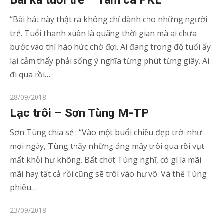
Bài ka tuổi trẻ – Tam ca PKL
“Bài hát này thật ra không chỉ dành cho những người
trẻ. Tuổi thanh xuân là quãng thời gian mà ai chưa
bước vào thì háo hức chờ đợi. Ai đang trong độ tuổi ấy
lại cảm thấy phải sống ý nghĩa từng phút từng giây. Ai
đi qua rồi…
Posted
28/09/2018
on
Lạc trôi – Sơn Tùng M-TP
Sơn Tùng chia sẻ : “Vào một buổi chiều đẹp trời như
mọi ngày, Tùng thấy những áng mây trôi qua rồi vụt
mất khỏi hư không. Bất chợt Tùng nghĩ, có gì là mãi
mãi hay tất cả rồi cũng sẽ trôi vào hư vô. Và thế Tùng
phiêu…
Posted
23/09/2018