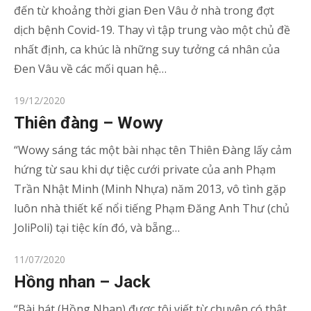
đến từ khoảng thời gian Đen Vâu ở nhà trong đợt
dịch bệnh Covid-19. Thay vì tập trung vào một chủ đề
nhất định, ca khúc là những suy tưởng cá nhân của
Đen Vâu về các mối quan hệ…
Posted
19/12/2020
on
Thiên đàng – Wowy
“Wowy sáng tác một bài nhạc tên Thiên Đàng lấy cảm
hứng từ sau khi dự tiệc cưới private của anh Phạm
Trần Nhật Minh (Minh Nhựa) năm 2013, vô tình gặp
luôn nhà thiết kế nổi tiếng Phạm Đăng Anh Thư (chủ
JoliPoli) tại tiệc kín đó, và bẵng…
Posted
11/07/2020
on
Hồng nhan – Jack
“Bài hát (Hồng Nhan) được tôi viết từ chuyện có thật