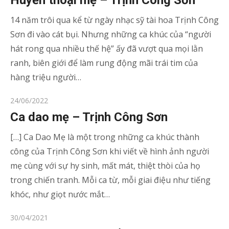
Huyền thoại mẹ – Trịnh Công Sơn
14 năm trôi qua kể từ ngày nhạc sỹ tài hoa Trịnh Công
Sơn đi vào cát bụi. Nhưng những ca khúc của “người
hát rong qua nhiều thế hệ” ấy đã vượt qua mọi lằn
ranh, biên giới để làm rung động mãi trái tim của
hàng triệu người…
Posted
24/06/2022
on
Ca dao mẹ – Trịnh Công Sơn
[…] Ca Dao Mẹ là một trong những ca khúc thành
công của Trịnh Công Sơn khi viết về hình ảnh người
mẹ cùng với sự hy sinh, mất mát, thiệt thòi của họ
trong chiến tranh. Mỗi ca từ, mỗi giai điệu như tiếng
khóc, như giọt nước mắt…
Posted
30/04/2021