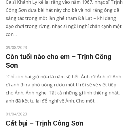
Ca sĩ Khánh Ly kể lại rằng vào năm 1967, nhạc sĩ Trịnh
Công Sơn đưa bài hát này cho bà và nói rằng ông đã
sáng tác trong một lần ghé thăm Đà Lạt – khi đang
dạo chơi trong rừng, nhạc sĩ ngồi nghỉ chân cạnh một
con…
Posted
09/08/2023
on
Còn tuổi nào cho em – Trịnh Công
Sơn
“Chỉ còn hai giờ nữa là năm sẽ hết. Ánh ơi! Ánh ơi! Ánh
ơi anh đi ra phố uống rượu một tí rồi sẽ về viết tiếp
cho Ánh, Ánh nghe. Tất cả những gì linh thiêng nhất,
anh đã kết tụ lại để nghĩ về Ánh. Cho một…
Posted
01/04/2023
on
Cát bụi – Trịnh Công Sơn