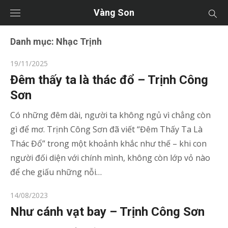
Vàng Son
Danh mục:
Nhạc Trịnh
Posted
19/11/2025
on
Đêm thấy ta là thác đổ – Trịnh Công
Sơn
Có những đêm dài, người ta không ngủ vì chẳng còn
gì để mơ. Trịnh Công Sơn đã viết “Đêm Thấy Ta Là
Thác Đổ” trong một khoảnh khắc như thế – khi con
người đối diện với chính mình, không còn lớp vỏ nào
để che giấu những nỗi…
Posted
14/08/2023
on
Như cánh vạt bay – Trịnh Công Sơn