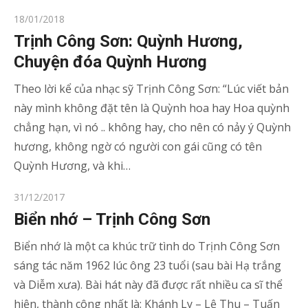
Posted
18/01/2018
on
Trịnh Công Sơn: Quỳnh Hương,
Chuyện đóa Quỳnh Hương
Theo lời kể của nhạc sỹ Trịnh Công Sơn: “Lúc viết bản
này mình không đặt tên là Quỳnh hoa hay Hoa quỳnh
chẳng hạn, vì nó .. không hay, cho nên có nảy ý Quỳnh
hương, không ngờ có người con gái cũng có tên
Quỳnh Hương, và khi…
Posted
31/12/2017
on
Biển nhớ – Trịnh Công Sơn
Biển nhớ là một ca khúc trữ tình do Trịnh Công Sơn
sáng tác năm 1962 lúc ông 23 tuổi (sau bài Hạ trắng
và Diễm xưa). Bài hát này đã được rất nhiều ca sĩ thể
hiện, thành công nhất là: Khánh Ly – Lệ Thu – Tuấn