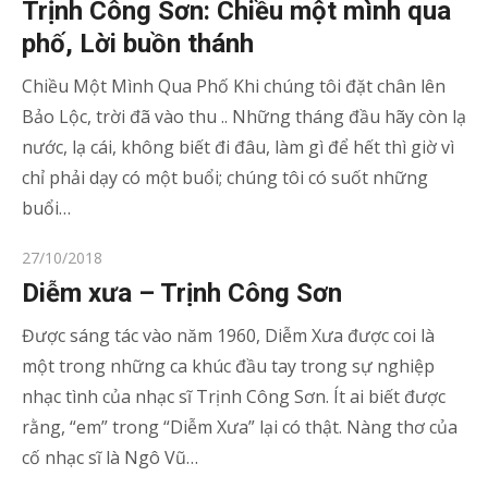
on
Trịnh Công Sơn: Chiều một mình qua
phố, Lời buồn thánh
Chiều Một Mình Qua Phố Khi chúng tôi đặt chân lên
Bảo Lộc, trời đã vào thu .. Những tháng đầu hãy còn lạ
nước, lạ cái, không biết đi đâu, làm gì để hết thì giờ vì
chỉ phải dạy có một buổi; chúng tôi có suốt những
buổi…
Posted
27/10/2018
on
Diễm xưa – Trịnh Công Sơn
Được sáng tác vào năm 1960, Diễm Xưa được coi là
một trong những ca khúc đầu tay trong sự nghiệp
nhạc tình của nhạc sĩ Trịnh Công Sơn. Ít ai biết được
rằng, “em” trong “Diễm Xưa” lại có thật. Nàng thơ của
cố nhạc sĩ là Ngô Vũ…