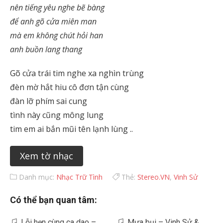
nên tiếng yêu nghe bẽ bàng
để anh gõ cửa miên man
mà em không chút hỏi han
anh buồn lang thang
Gõ cửa trái tim nghe xa nghìn trùng
đèn mờ hắt hiu cô đơn tận cùng
đàn lỡ phím sai cung
tình này cũng mông lung
tim em ai bắn mũi tên lạnh lùng ..
Xem tờ nhạc
Danh mục:
Nhạc Trữ Tình
Thẻ:
Stereo.VN
,
Vinh Sử
Có thể bạn quan tâm:
Lỗi hẹn cùng ca dao –
Mưa bụi – Vinh Sử &