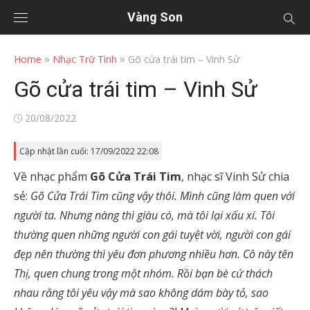
Vàng Son
»
»
Home
Nhạc Trữ Tình
Gõ cửa trái tim – Vinh Sử
Gõ cửa trái tim – Vinh Sử
Posted
20/08/2022
on
Cập nhật lần cuối: 17/09/2022 22:08
Về nhạc phẩm
Gõ Cửa Trái Tim
, nhạc sĩ Vinh Sử chia
sẻ:
Gõ Cửa Trái Tim cũng vậy thôi. Mình cũng làm quen với
người ta. Nhưng nàng thì giàu có, mà tôi lại xấu xí. Tôi
thường quen những người con gái tuyệt vời, người con gái
đẹp nên thường thì yêu đơn phương nhiều hơn. Cô này tên
Thị, quen chung trong một nhóm. Rồi bạn bè cứ thách
nhau rằng tôi yêu vậy mà sao không dám bày tỏ, sao