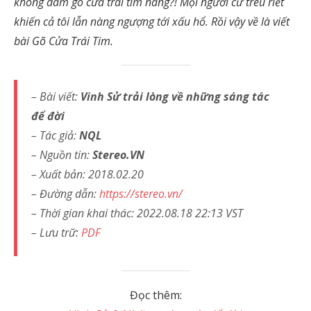
không dám gõ cửa trái tim nàng?! Mọi người cứ trêu riết
khiến cả tôi lẫn nàng ngượng tới xấu hổ. Rồi vậy về là viết
bài Gõ Cửa Trái Tim.
– Bài viết:
Vinh Sử trải lòng về những sáng tác
để đời
– Tác giả:
NQL
– Nguồn tin:
Stereo.VN
– Xuất bản: 2018.02.20
– Đường dẫn:
https://stereo.vn/
– Thời gian khai thác: 2022.08.18 22:13 VST
– Lưu trữ:
PDF
Đọc thêm: