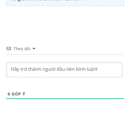
Theo dõi
0
GÓP Ý