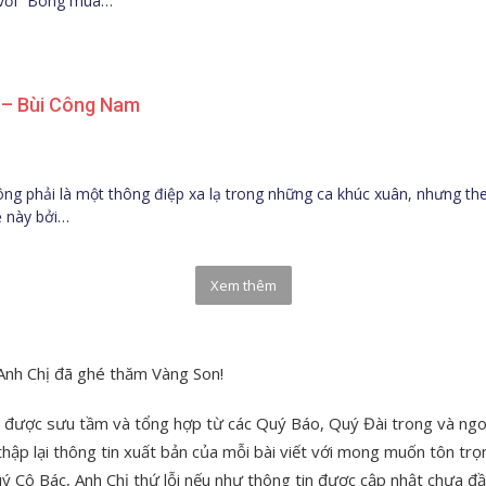
 với “Bông mua…
ề – Bùi Công Nam
ng phải là một thông điệp xa lạ trong những ca khúc xuân, nhưng th
 này bởi…
Xem thêm
Anh Chị đã ghé thăm Vàng Son!
n được sưu tầm và tổng hợp từ các Quý Báo, Quý Đài trong và ngo
hập lại thông tin xuất bản của mỗi bài viết với mong muốn tôn trọ
ý Cô Bác, Anh Chị thứ lỗi nếu như thông tin được cập nhật chưa đầ