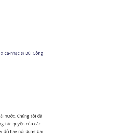
eo ca-nhạc sĩ Bùi Công
ài nước. Chúng tôi đã
ng tác quyền của các
y đủ hay nội dung bài