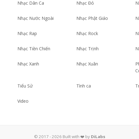
Nhạc Dân Ca
Nhạc Đỏ
N
Nhạc Nước Ngoài
Nhạc Phật Giáo
N
Nhạc Rap
Nhạc Rock
N
Nhạc Tiền Chiến
Nhạc Trịnh
N
Nhạc Xanh
Nhạc Xuân
P
C
Tiểu Sử
Tình ca
T
Video
© 2017 - 2026 Built with ❤️ by
DiLabs