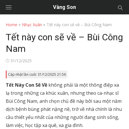
Vàng Son
»
»
Home
Nhạc Xuân
Tết này con sẽ về – Bùi Công Nam
Tết này con sẽ về – Bùi Công
Nam
Posted
31/12/2025
on
Cập nhật lần cuối: 31/12/2025 21:56
Tết Này Con Sẽ Về
không phải là một thông điệp xa
lạ trong những ca khúc xuân, nhưng theo ca-nhạc sĩ
Bùi Công Nam, anh chọn chủ đề này bởi sau một năm
dịch bệnh bùng phát nặng nề, trở về nhà chính là nhu
cầu thiết yếu nhất của những người đang sinh sống,
làm việc, học tập xa quê, xa gia đình.