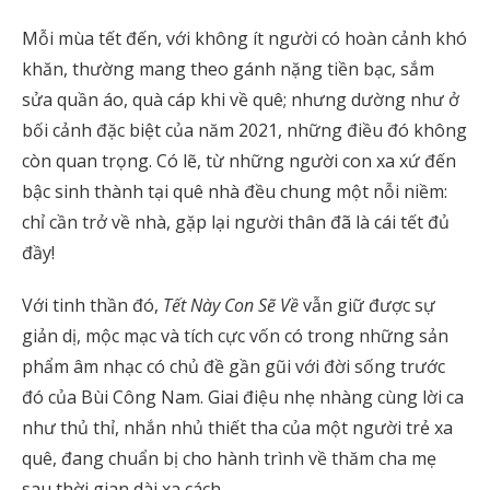
Mỗi mùa tết đến, với không ít người có hoàn cảnh khó
khăn, thường mang theo gánh nặng tiền bạc, sắm
sửa quần áo, quà cáp khi về quê; nhưng dường như ở
bối cảnh đặc biệt của năm 2021, những điều đó không
còn quan trọng. Có lẽ, từ những người con xa xứ đến
bậc sinh thành tại quê nhà đều chung một nỗi niềm:
chỉ cần trở về nhà, gặp lại người thân đã là cái tết đủ
đầy!
Với tinh thần đó,
Tết Này Con Sẽ Về
vẫn giữ được sự
giản dị, mộc mạc và tích cực vốn có trong những sản
phẩm âm nhạc có chủ đề gần gũi với đời sống trước
đó của Bùi Công Nam. Giai điệu nhẹ nhàng cùng lời ca
như thủ thỉ, nhắn nhủ thiết tha của một người trẻ xa
quê, đang chuẩn bị cho hành trình về thăm cha mẹ
sau thời gian dài xa cách ..