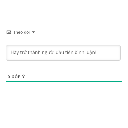
Theo dõi
0
GÓP Ý