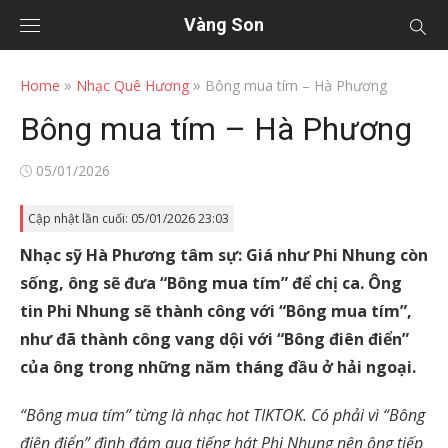
Vàng Son
»
»
Home
Nhạc Quê Hương
Bông mua tím – Hà Phương
Bông mua tím – Hà Phương
Posted
05/01/2026
on
Cập nhật lần cuối: 05/01/2026 23:03
Nhạc sỹ Hà Phương tâm sự: Giá như Phi Nhung còn
sống, ông sẽ đưa “Bông mua tím” để chị ca. Ông
tin Phi Nhung sẽ thành công với “Bông mua tím”,
như đã thành công vang dội với “Bông điên điển”
của ông trong những năm tháng đầu ở hải ngoại.
“Bông mua tím” từng là nhạc hot TIKTOK. Có phải vì “Bông
điên điển” đình đám qua tiếng hát Phi Nhung nên ông tiếp