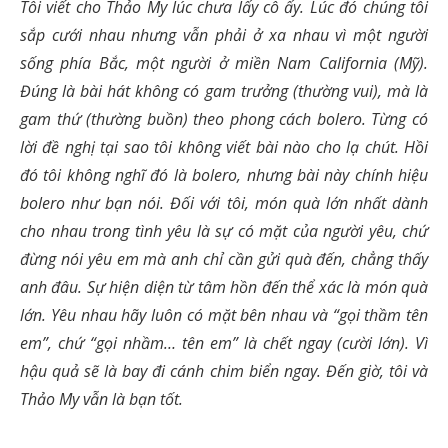
Tôi viết cho Thảo My lúc chưa lấy cô ấy. Lúc đó chúng tôi
sắp cưới nhau nhưng vẫn phải ở xa nhau vì một người
sống phía Bắc, một người ở miền Nam California (Mỹ).
Đúng là bài hát không có gam trưởng (thường vui), mà là
gam thứ (thường buồn) theo phong cách bolero. Từng có
lời đề nghị tại sao tôi không viết bài nào cho lạ chút. Hồi
đó tôi không nghĩ đó là bolero, nhưng bài này chính hiệu
bolero như bạn nói. Đối với tôi, món quà lớn nhất dành
cho nhau trong tình yêu là sự có mặt của người yêu, chứ
đừng nói yêu em mà anh chỉ cần gửi quà đến, chẳng thấy
anh đâu. Sự hiện diện từ tâm hồn đến thể xác là món quà
lớn. Yêu nhau hãy luôn có mặt bên nhau và “gọi thầm tên
em”, chứ “gọi nhầm… tên em” là chết ngay (cười lớn). Vì
hậu quả sẽ là bay đi cánh chim biển ngay. Đến giờ, tôi và
Thảo My vẫn là bạn tốt.