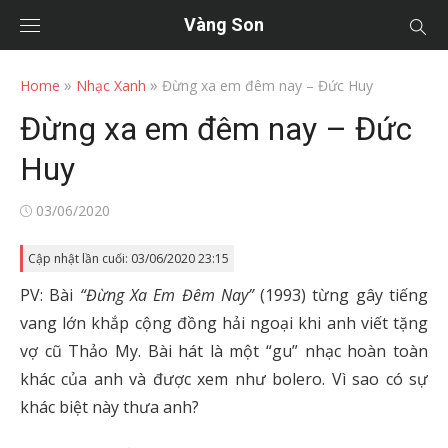
Vàng Son
»
»
Home
Nhạc Xanh
Đừng xa em đêm nay – Đức Huy
Đừng xa em đêm nay – Đức
Huy
Posted
03/06/2020
on
Cập nhật lần cuối: 03/06/2020 23:15
PV: Bài
“Đừng Xa Em Đêm Nay”
(1993) từng gây tiếng
vang lớn khắp cộng đồng hải ngoại khi anh viết tặng
vợ cũ Thảo My. Bài hát là một “gu” nhạc hoàn toàn
khác của anh và được xem như bolero. Vì sao có sự
khác biệt này thưa anh?