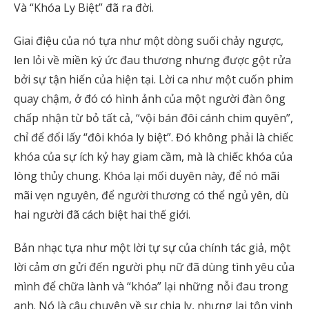
Và “Khóa Ly Biệt” đã ra đời.
Giai điệu của nó tựa như một dòng suối chảy ngược,
len lỏi về miền ký ức đau thương nhưng được gột rửa
bởi sự tận hiến của hiện tại. Lời ca như một cuốn phim
quay chậm, ở đó có hình ảnh của một người đàn ông
chấp nhận từ bỏ tất cả, “vội bán đôi cánh chim quyên”,
chỉ để đổi lấy “đôi khóa ly biệt”. Đó không phải là chiếc
khóa của sự ích kỷ hay giam cầm, mà là chiếc khóa của
lòng thủy chung. Khóa lại mối duyên này, để nó mãi
mãi vẹn nguyên, để người thương có thể ngủ yên, dù
hai người đã cách biệt hai thế giới.
Bản nhạc tựa như một lời tự sự của chính tác giả, một
lời cảm ơn gửi đến người phụ nữ đã dùng tình yêu của
mình để chữa lành và “khóa” lại những nỗi đau trong
anh. Nó là câu chuyện về sự chia ly, nhưng lại tôn vinh