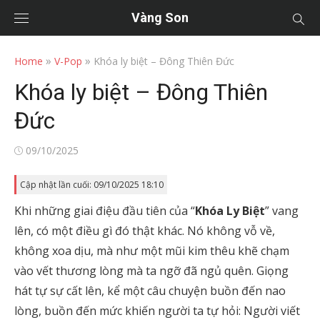
Vàng Son
»
»
Home
V-Pop
Khóa ly biệt – Đông Thiên Đức
Khóa ly biệt – Đông Thiên
Đức
Posted
09/10/2025
on
Cập nhật lần cuối: 09/10/2025 18:10
Khi những giai điệu đầu tiên của “
Khóa Ly Biệt
” vang
lên, có một điều gì đó thật khác. Nó không vỗ về,
không xoa dịu, mà như một mũi kim thêu khẽ chạm
vào vết thương lòng mà ta ngỡ đã ngủ quên. Giọng
hát tự sự cất lên, kể một câu chuyện buồn đến nao
lòng, buồn đến mức khiến người ta tự hỏi: Người viết