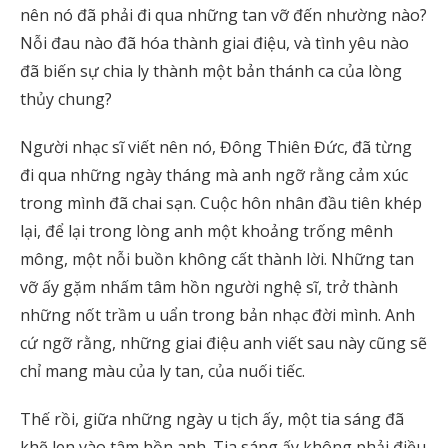
nên nó đã phải đi qua những tan vỡ đến nhường nào?
Nỗi đau nào đã hóa thành giai điệu, và tình yêu nào
đã biến sự chia ly thành một bản thánh ca của lòng
thủy chung?
Người nhạc sĩ viết nên nó, Đông Thiên Đức, đã từng
đi qua những ngày tháng mà anh ngỡ rằng cảm xúc
trong mình đã chai sạn. Cuộc hôn nhân đầu tiên khép
lại, để lại trong lòng anh một khoảng trống mênh
mông, một nỗi buồn không cất thành lời. Những tan
vỡ ấy gặm nhấm tâm hồn người nghệ sĩ, trở thành
những nốt trầm u uẩn trong bản nhạc đời mình. Anh
cứ ngỡ rằng, những giai điệu anh viết sau này cũng sẽ
chỉ mang màu của ly tan, của nuối tiếc.
Thế rồi, giữa những ngày u tịch ấy, một tia sáng đã
khẽ len vào tâm hồn anh. Tia sáng ấy không phải điều