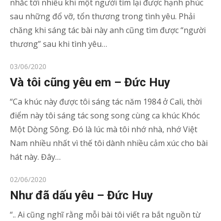
nhắc tới nhiều khi một người tìm lại được hạnh phúc
sau những đổ vỡ, tổn thương trong tình yêu. Phải
chăng khi sáng tác bài này anh cũng tìm được “người
thương” sau khi tình yêu…
Posted
03/06/2020
on
Và tôi cũng yêu em – Đức Huy
“Ca khúc này được tôi sáng tác năm 1984 ở Cali, thời
điểm này tôi sáng tác song song cùng ca khúc Khóc
Một Dòng Sông. Đó là lúc mà tôi nhớ nhà, nhớ Việt
Nam nhiều nhất vì thế tôi dành nhiều cảm xúc cho bài
hát này. Đây…
Posted
02/06/2020
on
Như đã dấu yêu – Đức Huy
“.. Ai cũng nghĩ rằng mỗi bài tôi viết ra bắt nguồn từ