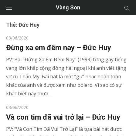
Vàng Son
Thẻ:
Đức Huy
Posted
03/06/2020
on
Đừng xa em đêm nay – Đức Huy
PV: Bài “Đừng Xa Em Đêm Nay” (1993) từng gây tiếng
vang lớn khắp cộng đồng hải ngoại khi anh viết tặng
vợ cũ Thảo My. Bài hát là một “gu” nhạc hoàn toàn
khác của anh và được xem như bolero. Vì sao có sự
khác biệt này thưa…
Posted
03/06/2020
on
Và con tim đã vui trở lại – Đức Huy
PV: “Và Con Tim Đã Vui Trở Lại” là tựa bài hát được