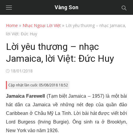
Vàng Son
»
»
Home
Nhạc Ngoại Lời Việt
Lời yêu thương – nhạc Jamaica,
lời Việt: Đức Huy
Lời yêu thương – nhạc
Jamaica, lời Việt: Đức Huy
Posted
18/01/2018
on
Cập nhật lần cuối: 05/08/2018 18:52
Jamaica Farewell
(Tạm biệt Jamaica – 1957) là một bài
hát dân ca Jamaica về những nét đẹp của quần đảo
Caribbean ở Châu Mỹ La Tinh. Lời bài hát được viết bởi
Lord Burgess (Irving Burgie). Ông sinh ra ở Brooklyn,
New York vào năm 1926.