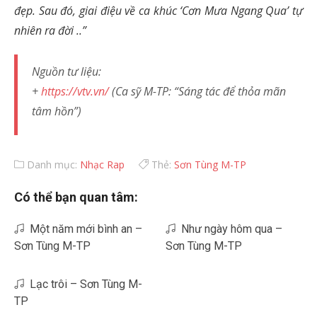
đẹp. Sau đó, giai điệu về ca khúc ‘Cơn Mưa Ngang Qua’ tự
nhiên ra đời ..”
Nguồn tư liệu:
+
https://vtv.vn/
(Ca sỹ M-TP: “Sáng tác để thỏa mãn
tâm hồn”)
Danh mục:
Nhạc Rap
Thẻ:
Sơn Tùng M-TP
Có thể bạn quan tâm:
Một năm mới bình an –
Như ngày hôm qua –
Sơn Tùng M-TP
Sơn Tùng M-TP
Lạc trôi – Sơn Tùng M-
TP