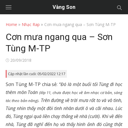
Vàng Son
»
»
Home
Nhạc Rap
Cơn mưa ngang qua – Sơn Tùng M-TP
Cơn mưa ngang qua – Sơn
Tùng M-TP
Posted
20/09/2018
on
Cập nhật lần cuối: 05/02/2022 12:17
Sơn Tùng M-TP chia sẻ:
“Đó là một buổi tối Tùng đi học
thêm môn Toán
(lớp 11, chưa được học về âm nhạc cơ bản, sáng
. Trên đường về trời mưa rất to và vô tình,
tác theo bản năng)
Tùng nhìn thấy một đôi tình nhân dưới ô và cãi nhau. Lúc
đó, Tùng ngại quá liền chạy thẳng về nhà (cười). Khi về đến
nhà, Tùng đã nghĩ đến họ và thấy hình ảnh đó cũng thật