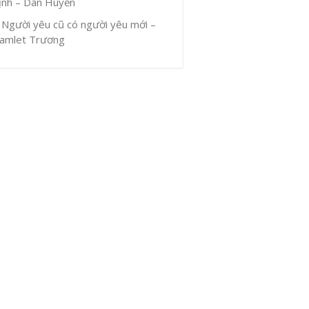
ịnh – Dân Huyền
Người yêu cũ có người yêu mới –
amlet Trương