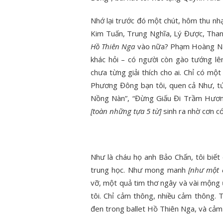
Nhớ lại trước đó một chút, hôm thu nh
Kim Tuấn, Trung Nghĩa, Lý Được, Than
Hồ Thiên Nga
vào nữa? Phạm Hoàng Nam 
khác hỏi – có người còn gào tướng lê
chưa từng giải thích cho ai. Chỉ có một
Phương Đông bạn tôi, quen cả Như, tứ
Nồng Nàn”, “Đừng Giấu Đi Trầm Hương
[toàn những tựa 5 từ]
sinh ra nhờ cơn cớ
Như là cháu họ anh Bảo Chấn, tôi biết 
trung học. Như mong manh
[như một 
vỡ, một quả tim thơ ngây và vài mộng 
tôi. Chỉ cảm thông, nhiều cảm thông. T
đen trong ballet Hồ Thiên Nga, và cảm 