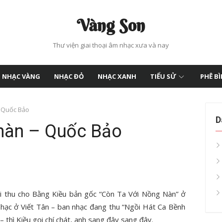
Vàng Son
Thư viện giai thoại âm nhạc xưa và nay
NHẠC VÀNG
NHẠC ĐỎ
NHẠC XANH
TIỂU SỬ
PHÊ B
– Quốc Bảo
D
 nàn – Quốc Bảo
i thu cho Bằng Kiều bản gốc “Còn Ta Với Nồng Nàn” ở
nhạc ở Viết Tân – ban nhạc đang thu “Ngồi Hát Ca Bềnh
– thì Kiều gọi chí chát, anh sang đây sang đây.