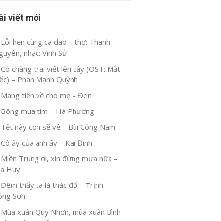
ài viết mới
Lỗi hẹn cùng ca dao – thơ: Thanh
guyên, nhạc: Vinh Sử
Có chàng trai viết lên cây (OST: Mắt
iếc) – Phan Mạnh Quỳnh
Mang tiền về cho mẹ – Đen
Bông mua tím – Hà Phương
Tết này con sẽ về – Bùi Công Nam
Cô ấy của anh ấy – Kai Đinh
Miền Trung ơi, xin đừng mưa nữa –
ia Huy
Đêm thấy ta là thác đổ – Trịnh
ông Sơn
Mùa xuân Quy Nhơn, mùa xuân Bình