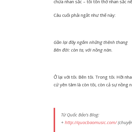
chứa nhan sắc – tôi tôn thờ nhan sắc nê
Câu cuối phải ngắt như thế này:
Gần lại đây ngắm những thênh thang
Bên đời: còn ta, với nồng nàn.
Ở lại với tôi. Bên tôi. Trong tôi. Hỡi nh
cứ yên tâm là còn tôi, còn cả sự nồng n
Từ Quốc Bảo’s Blog:
+
http://quocbaomusic.com/
(chuyện