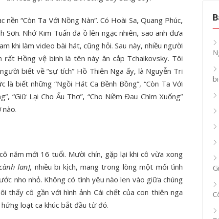
B
ạc nền “Còn Ta Với Nồng Nàn”. Có Hoài Sa, Quang Phúc,
h Sơn. Nhớ Kim Tuấn đã ồ lên ngạc nhiên, sao anh đưa
khi làm video bài hát, cũng hỏi. Sau này, nhiều người
N
n rất Hồng vệ binh là tên này ăn cắp Tchaikovsky. Tôi
 người biết về “sự tích” Hồ Thiên Nga ấy, là Nguyễn Tri
b
c là biết những “Ngồi Hát Ca Bềnh Bồng”, “Còn Ta Với
”, “Giữ Lại Cho Ấu Thơ”, “Cho Niềm Đau Chìm Xuống”
 nào.
cô năm mới 16 tuổi. Mười chín, gặp lại khi cô vừa xong
cành lan]
, nhiều bi kịch, mang trong lòng một mối tình
G
ước nho nhỏ. Không có tình yêu nào len vào giữa chúng
ôi thấy cô gần với hình ảnh Cái chết của con thiên nga
C
hứng loạt ca khúc bắt đầu từ đó.