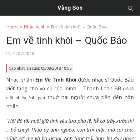
Vàng Son
»
»
Home
Nhạc Xanh
Em về tinh khôi – Quốc Bảo
Em về tinh khôi – Quốc Bảo
Posted
31/07/2018
on
Cập nhật lần cuối: 05/08/2018 18:58
Nhạc phẩm
Em Về Tinh Khôi
được nhạc sĩ Quốc Bảo
viết tặng cho vợ cũ của mình – Thanh Loan BB
(cô là
thuở hai người chưa tiến đến hôn
một nhiếp ảnh gia)
nhân.
“Hồi đó tôi nuôi giữ tình yêu tựa pha lê, hễ có trầy xước thì
.. bỏ chạy! Thuở ấy anh nghèo, con trai một, mồ côi cha,
sống với mẹ và bà ngoại. Anh từng trải hơn, lại dạy nhạc