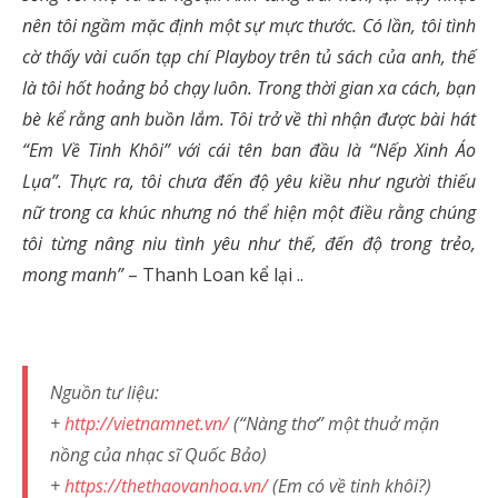
nên tôi ngầm mặc định một sự mực thước. Có lần, tôi tình
cờ thấy vài cuốn tạp chí Playboy trên tủ sách của anh, thế
là tôi hốt hoảng bỏ chạy luôn. Trong thời gian xa cách, bạn
bè kể rằng anh buồn lắm. Tôi trở về thì nhận được bài hát
“Em Về Tinh Khôi” với cái tên ban đầu là “Nếp Xinh Áo
Lụa”. Thực ra, tôi chưa đến độ yêu kiều như người thiếu
nữ trong ca khúc nhưng nó thể hiện một điều rằng chúng
tôi từng nâng niu tình yêu như thế, đến độ trong trẻo,
mong manh”
– Thanh Loan kể lại ..
Nguồn tư liệu:
+
http://vietnamnet.vn/
(“Nàng thơ” một thuở mặn
nồng của nhạc sĩ Quốc Bảo)
+
https://thethaovanhoa.vn/
(Em có về tinh khôi?)