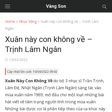
Vàng Son
»
»
Home
Nhạc Vàng
Xuân này con không về – Trịnh Lâm
Ngân
Xuân này con không về –
Trịnh Lâm Ngân
Posted
13/02/2022
on
Cập nhật lần cuối: 10/04/2022 09:42
Xuân Này Con Không Về
do bộ 3 nhạc sĩ Trần Trịnh,
Lâm Đệ, Nhật Ngân (Trịnh Lâm Ngân) sáng tác vào
mùa xuân năm 1969, mở đầu cho một loạt những bài
hát viết về tâm trạng người lính trong mùa xuân.
Những bài được coi là phần tiếp theo của ca khúc này