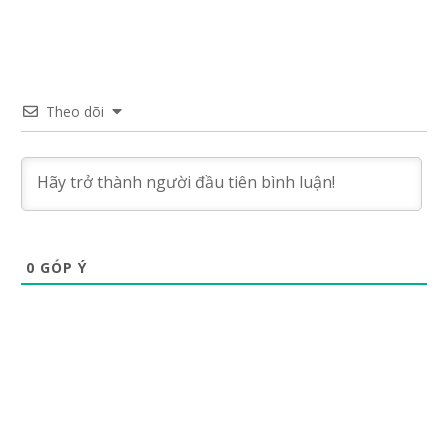
Theo dõi
0
GÓP Ý