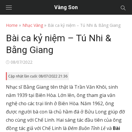
Vàng Son
»
»
Home
Nhạc Vàng
Bài ca kỷ niệm – Tú Nhi & Bằng Giang
Bài ca kỷ niệm – Tú Nhi &
Bằng Giang
Posted
08/07/2022
on
Cập nhật lần cuối: 08/07/2022 21:36
Nhạc sĩ Bằng Giang tên thật là Trần Văn Khôi, sinh
năm 1939 tại Biên Hòa. Lớn lên, ông tham gia văn
nghệ cho các trại lính ở Biên Hòa. Năm 1962, ông
được người bà con là chủ hầm đá ở Bửu Long giúp đỡ
cho cùng với Chế Linh. Hai sáng tác đầu tiên của ông
đồng tác giả với Chế Linh là
Đêm Buồn Tỉnh Lẻ
và
Bài