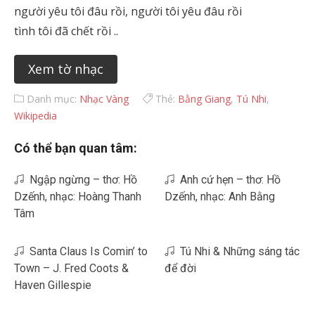
người yêu tôi đâu rồi, người tôi yêu đâu rồi
tình tôi đã chết rồi ..
Xem tờ nhạc
Danh mục:
Nhạc Vàng
Thẻ:
Bằng Giang
,
Tú Nhi
,
Wikipedia
Có thể bạn quan tâm:
Ngập ngừng – thơ: Hồ
Anh cứ hẹn – thơ: Hồ
Dzếnh, nhạc: Hoàng Thanh
Dzếnh, nhạc: Anh Bằng
Tâm
Santa Claus Is Comin’ to
Tú Nhi & Những sáng tác
Town – J. Fred Coots &
để đời
Haven Gillespie