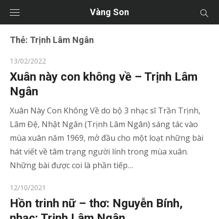
Vàng Son
Thẻ:
Trịnh Lâm Ngân
Posted
13/02/2022
on
Xuân này con không về – Trịnh Lâm
Ngân
Xuân Này Con Không Về do bộ 3 nhạc sĩ Trần Trịnh,
Lâm Đệ, Nhật Ngân (Trịnh Lâm Ngân) sáng tác vào
mùa xuân năm 1969, mở đầu cho một loạt những bài
hát viết về tâm trạng người lính trong mùa xuân.
Những bài được coi là phần tiếp…
Posted
12/10/2021
on
Hồn trinh nữ – thơ: Nguyễn Bính,
nhạc: Trịnh Lâm Ngân