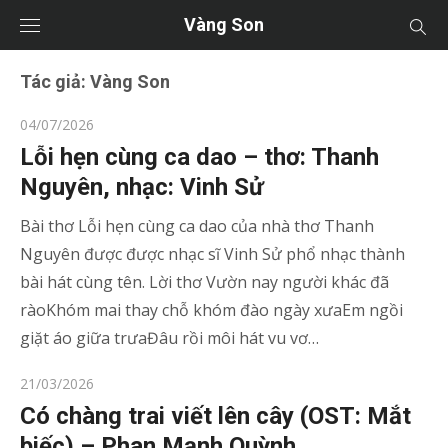
Vàng Son
Tác giả:
Vàng Son
Posted
04/07/2026
on
Lỗi hẹn cùng ca dao – thơ: Thanh
Nguyên, nhạc: Vinh Sử
Bài thơ Lỗi hẹn cùng ca dao của nhà thơ Thanh
Nguyên được được nhạc sĩ Vinh Sử phổ nhạc thành
bài hát cùng tên. Lời thơ Vườn nay người khác đã
ràoKhóm mai thay chỗ khóm đào ngày xưaEm ngồi
giặt áo giữa trưaĐâu rồi môi hát vu vơ…
Posted
21/03/2026
on
Có chàng trai viết lên cây (OST: Mắt
biếc) – Phan Mạnh Quỳnh