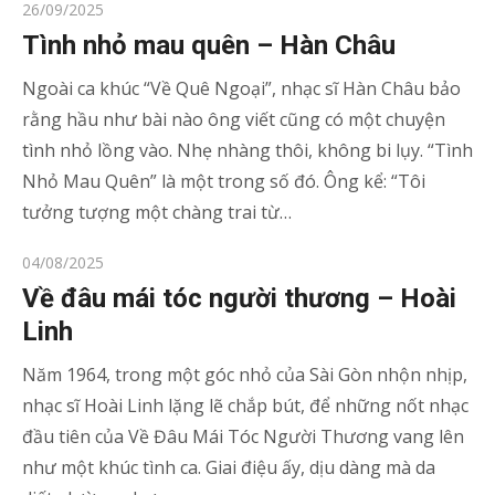
Posted
26/09/2025
on
Tình nhỏ mau quên – Hàn Châu
Ngoài ca khúc “Về Quê Ngoại”, nhạc sĩ Hàn Châu bảo
rằng hầu như bài nào ông viết cũng có một chuyện
tình nhỏ lồng vào. Nhẹ nhàng thôi, không bi lụy. “Tình
Nhỏ Mau Quên” là một trong số đó. Ông kể: “Tôi
tưởng tượng một chàng trai từ…
Posted
04/08/2025
on
Về đâu mái tóc người thương – Hoài
Linh
Năm 1964, trong một góc nhỏ của Sài Gòn nhộn nhịp,
nhạc sĩ Hoài Linh lặng lẽ chắp bút, để những nốt nhạc
đầu tiên của Về Đâu Mái Tóc Người Thương vang lên
như một khúc tình ca. Giai điệu ấy, dịu dàng mà da