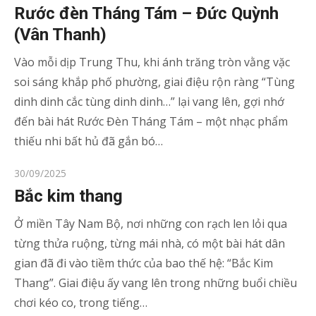
on
Rước đèn Tháng Tám – Đức Quỳnh
(Vân Thanh)
Vào mỗi dịp Trung Thu, khi ánh trăng tròn vằng vặc
soi sáng khắp phố phường, giai điệu rộn ràng “Tùng
dinh dinh cắc tùng dinh dinh…” lại vang lên, gợi nhớ
đến bài hát Rước Đèn Tháng Tám – một nhạc phẩm
thiếu nhi bất hủ đã gắn bó…
Posted
30/09/2025
on
Bắc kim thang
Ở miền Tây Nam Bộ, nơi những con rạch len lỏi qua
từng thửa ruộng, từng mái nhà, có một bài hát dân
gian đã đi vào tiềm thức của bao thế hệ: “Bắc Kim
Thang”. Giai điệu ấy vang lên trong những buổi chiều
chơi kéo co, trong tiếng…