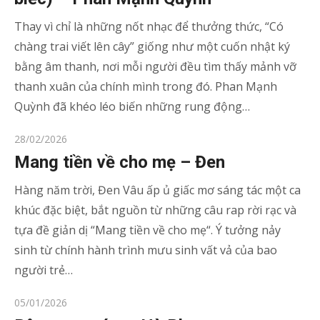
Thay vì chỉ là những nốt nhạc để thưởng thức, “Có
chàng trai viết lên cây” giống như một cuốn nhật ký
bằng âm thanh, nơi mỗi người đều tìm thấy mảnh vỡ
thanh xuân của chính mình trong đó. Phan Mạnh
Quỳnh đã khéo léo biến những rung động…
Posted
28/02/2026
on
Mang tiền về cho mẹ – Đen
Hàng năm trời, Đen Vâu ấp ủ giấc mơ sáng tác một ca
khúc đặc biệt, bắt nguồn từ những câu rap rời rạc và
tựa đề giản dị “Mang tiền về cho mẹ“. Ý tưởng nảy
sinh từ chính hành trình mưu sinh vất vả của bao
người trẻ…
Posted
05/01/2026
on