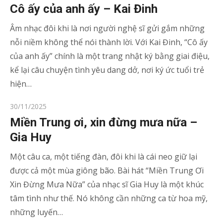
on
Cô ấy của anh ấy – Kai Đinh
Âm nhạc đôi khi là nơi người nghệ sĩ gửi gắm những
nỗi niềm không thể nói thành lời. Với Kai Đinh, “Cô ấy
của anh ấy” chính là một trang nhật ký bằng giai điệu,
kể lại câu chuyện tình yêu dang dở, nơi ký ức tuổi trẻ
hiện…
Posted
30/11/2025
on
Miền Trung ơi, xin đừng mưa nữa –
Gia Huy
Một câu ca, một tiếng đàn, đôi khi là cái neo giữ lại
được cả một mùa giông bão. Bài hát “Miền Trung Ơi
Xin Đừng Mưa Nữa” của nhạc sĩ Gia Huy là một khúc
tâm tình như thế. Nó không cần những ca từ hoa mỹ,
những luyến…