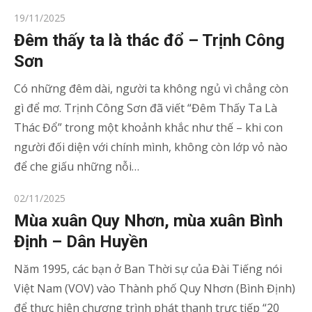
Posted
19/11/2025
on
Đêm thấy ta là thác đổ – Trịnh Công
Sơn
Có những đêm dài, người ta không ngủ vì chẳng còn
gì để mơ. Trịnh Công Sơn đã viết “Đêm Thấy Ta Là
Thác Đổ” trong một khoảnh khắc như thế – khi con
người đối diện với chính mình, không còn lớp vỏ nào
để che giấu những nỗi…
Posted
02/11/2025
on
Mùa xuân Quy Nhơn, mùa xuân Bình
Định – Dân Huyền
Năm 1995, các bạn ở Ban Thời sự của Đài Tiếng nói
Việt Nam (VOV) vào Thành phố Quy Nhơn (Bình Định)
để thực hiện chương trình phát thanh trực tiếp “20