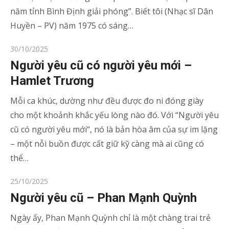
năm tỉnh Bình Định giải phóng”. Biết tôi (Nhạc sĩ Dân
Huyền – PV) năm 1975 có sáng…
Posted
30/10/2025
on
Người yêu cũ có người yêu mới –
Hamlet Trương
Mỗi ca khúc, dường như đều được đo ni đóng giày
cho một khoảnh khắc yếu lòng nào đó. Với “Người yêu
cũ có người yêu mới“, nó là bản hòa âm của sự im lặng
– một nỗi buồn được cất giữ kỹ càng mà ai cũng có
thể…
Posted
25/10/2025
on
Người yêu cũ – Phan Mạnh Quỳnh
Ngày ấy, Phan Mạnh Quỳnh chỉ là một chàng trai trẻ