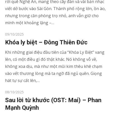
rời quê Nghệ An, mang theo cây đàn và vài bản nhạc
viết dở bước vào Sài Gòn. Thành phố rộng lớn, ồn ào,
nhưng trong căn phòng trọ nhỏ, anh vẫn giữ cho
mình một khoảng lặng –…
Posted
09/10/2025
on
Khóa ly biệt – Đông Thiên Đức
Khi những giai điệu đầu tiên của “Khóa Ly Biệt” vang
lên, có một điều gì đó thật khác. Nó không vỗ về,
không xoa dịu, mà như một mũi kim thêu khẽ chạm
vào vết thương lòng mà ta ngỡ đã ngủ quên. Giọng
hát tự sự cất lên,…
Posted
08/10/2025
on
Sau lời từ khước (OST: Mai) – Phan
Mạnh Quỳnh