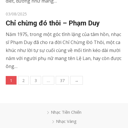
diết, dường như mang…
Posted
03/08/2025
on
Chỉ chừng đó thôi – Phạm Duy
Năm 1975, trong một góc tĩnh lặng của tâm hồn, nhạc
sĩ Phạm Duy đã cho ra đời Chỉ Chừng Đó Thôi, một ca
khúc như lời tự sự cuối cùng về mối tình kéo dài mười
năm với người phụ nữ mang tên Lệ Lan, hay còn được
ông…
Phân
1
2
3
…
37
→
trang
bài
viết
Nhạc Tiền Chiến
Nhạc Vàng