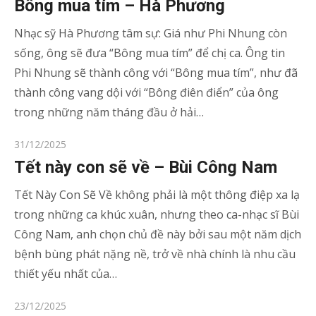
Bông mua tím – Hà Phương
Nhạc sỹ Hà Phương tâm sự: Giá như Phi Nhung còn
sống, ông sẽ đưa “Bông mua tím” để chị ca. Ông tin
Phi Nhung sẽ thành công với “Bông mua tím”, như đã
thành công vang dội với “Bông điên điển” của ông
trong những năm tháng đầu ở hải…
Posted
31/12/2025
on
Tết này con sẽ về – Bùi Công Nam
Tết Này Con Sẽ Về không phải là một thông điệp xa lạ
trong những ca khúc xuân, nhưng theo ca-nhạc sĩ Bùi
Công Nam, anh chọn chủ đề này bởi sau một năm dịch
bệnh bùng phát nặng nề, trở về nhà chính là nhu cầu
thiết yếu nhất của…
Posted
23/12/2025