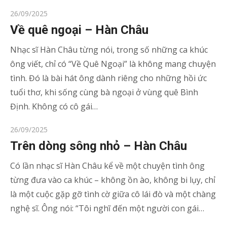
Posted
26/09/2025
on
Về quê ngoại – Hàn Châu
Nhạc sĩ Hàn Châu từng nói, trong số những ca khúc
ông viết, chỉ có “Về Quê Ngoại” là không mang chuyện
tình. Đó là bài hát ông dành riêng cho những hồi ức
tuổi thơ, khi sống cùng bà ngoại ở vùng quê Bình
Định. Không có cô gái…
Posted
26/09/2025
on
Trên dòng sông nhỏ – Hàn Châu
Có lần nhạc sĩ Hàn Châu kể về một chuyện tình ông
từng đưa vào ca khúc – không ồn ào, không bi lụy, chỉ
là một cuộc gặp gỡ tình cờ giữa cô lái đò và một chàng
nghệ sĩ. Ông nói: “Tôi nghĩ đến một người con gái…