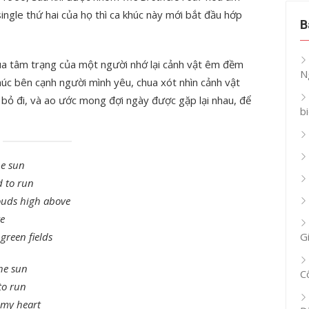
c single thứ hai của họ thì ca khúc này mới bắt đầu hớp
B
qua tâm trạng của một người nhớ lại cảnh vật êm đềm
N
úc bên cạnh người mình yêu, chua xót nhìn cảnh vật
ã bỏ đi, và ao ước mong đợi ngày được gặp lại nhau, để
b
he sun
d to run
louds high above
ve
green fields
G
he sun
C
to run
 my heart