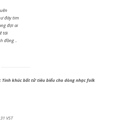
quên
hư đáy tim
ng đợi ai
 tái
nh đồng
..
: Tình khúc bất tử tiêu biểu cho dòng nhạc folk
:31 VST