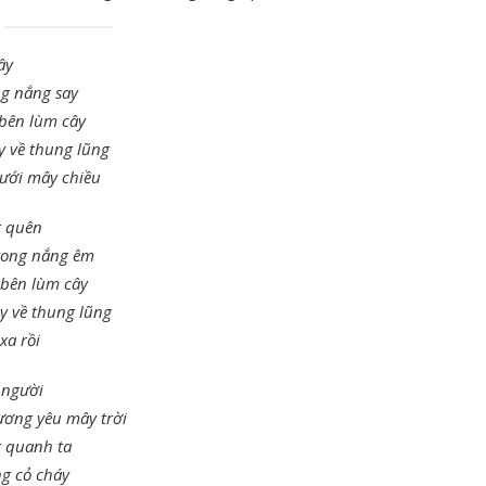
ây
ng nắng say
bên lùm cây
y về thung lũng
ưới mây chiều
g quên
trong nắng êm
 bên lùm cây
y về thung lũng
xa rồi
 người
hương yêu mây trời
g quanh ta
ng cỏ cháy