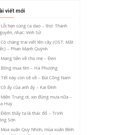
ài viết mới
Lỗi hẹn cùng ca dao – thơ: Thanh
guyên, nhạc: Vinh Sử
Có chàng trai viết lên cây (OST: Mắt
iếc) – Phan Mạnh Quỳnh
Mang tiền về cho mẹ – Đen
Bông mua tím – Hà Phương
Tết này con sẽ về – Bùi Công Nam
Cô ấy của anh ấy – Kai Đinh
Miền Trung ơi, xin đừng mưa nữa –
ia Huy
Đêm thấy ta là thác đổ – Trịnh
ông Sơn
Mùa xuân Quy Nhơn, mùa xuân Bình