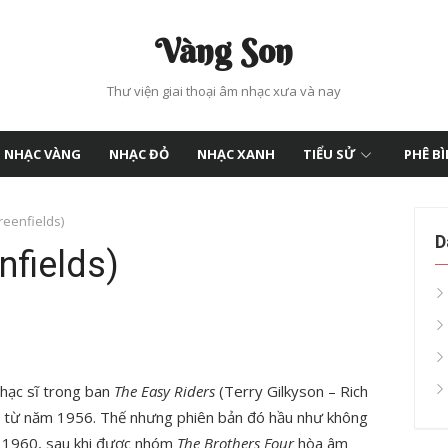
Vàng Son
Thư viện giai thoại âm nhạc xưa và nay
NHẠC VÀNG
NHẠC ĐỎ
NHẠC XANH
TIỂU SỬ
PHÊ B
eenfields)
D
nfields)
hạc sĩ trong ban
The Easy Riders
(Terry Gilkyson – Rich
âm từ năm 1956. Thế nhưng phiên bản đó hầu như không
m 1960, sau khi được nhóm
The Brothers Four
hòa âm