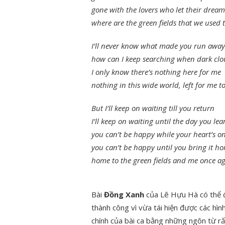
gone with the lovers who let their drea
where are the green fields that we used
I’ll never know what made you run away
how can I keep searching when dark clo
I only know there’s nothing here for me
nothing in this wide world, left for me to
But I’ll keep on waiting till you return
I’ll keep on waiting until the day you lea
you can’t be happy while your heart’s o
you can’t be happy until you bring it h
home to the green fields and me once a
Bài
Đồng Xanh
của Lê Hựu Hà có thể 
thành công vì vừa tái hiện được các hìn
chính của bài ca bằng những ngôn từ rấ