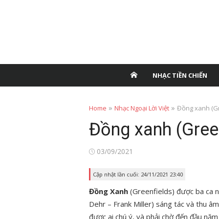
NHẠC TIỀN CHIẾN
»
»
Home
Nhạc Ngoại Lời Việt
Đồng xanh (Gr
Đồng xanh (Gree
Posted
03/09/2021
on
Cập nhật lần cuối: 24/11/2021 23:40
Đồng Xanh
(Greenfields) được ba ca n
Dehr – Frank Miller) sáng tác và thu 
được ai chú ý, và phải chờ đến đầu nă