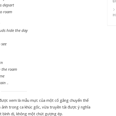
Đ
ms depart
 to roam
H
uds hide the day
 see
rn
n the roam
ome
gain
..
được xem là mẫu mực của một cố gắng chuyển thể
h ảnh trong ca khúc gốc, vừa truyền tải được ý nghĩa
t bình dị, không một chút gượng ép.