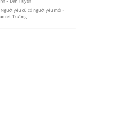
ịnh – Dân Huyền
Người yêu cũ có người yêu mới –
amlet Trương