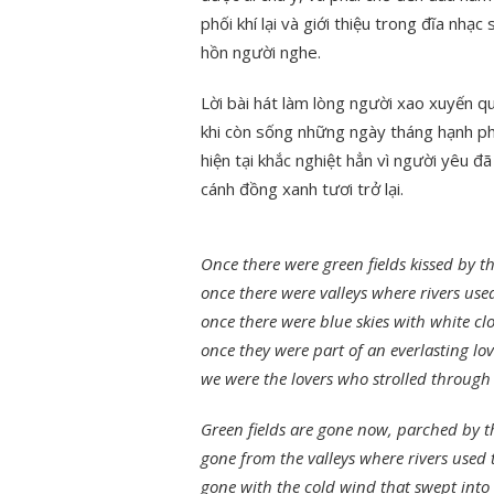
phối khí lại và giới thiệu trong đĩa nhạ
hồn người nghe.
Lời bài hát làm lòng người xao xuyến 
khi còn sống những ngày tháng hạnh ph
hiện tại khắc nghiệt hẳn vì người yêu đ
cánh đồng xanh tươi trở lại.
Once there were green fields kissed by t
once there were valleys where rivers use
once there were blue skies with white c
once they were part of an everlasting lo
we were the lovers who strolled through 
Green fields are gone now, parched by t
gone from the valleys where rivers used 
gone with the cold wind that swept into