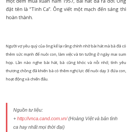
một đêm mùa xuân năm 1957, bài hát đã ra đời. Ông
đặt tên là “Tình Ca”. Ông viết một mạch đến sáng thì
hoàn thành.
Người vợ yêu quý của ông kể lại rằng chính nhờ bài hát mà bà đã có
thêm sức mạnh để nuôi con, làm việc và tin tưởng ở ngày mai sum
họp. Lần nào nghe bài hát, bà cũng khóc và nỗi nhớ, tình yêu
thương chồng đã khiến bà có thêm nghị lực để nuôi dạy 3 đứa con,
hoạt động và chiến đấu.
Nguồn tư liệu:
+
http://vnca.cand.com.vn/
(Hoàng Việt và bản tình
ca hay nhất mọi thời đại)