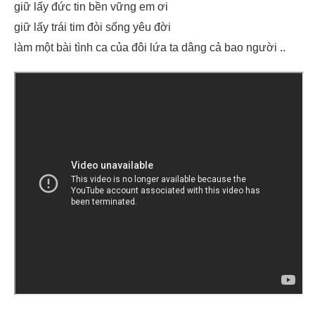
giữ lấy đức tin bền vững em ơi
giữ lấy trái tim đòi sống yêu đời
làm một bài tình ca của đôi lứa ta dâng cả bao người ..