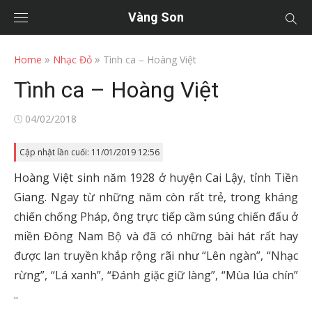
Vàng Son
»
»
Home
Nhạc Đỏ
Tình ca – Hoàng Việt
Tình ca – Hoàng Việt
Posted
04/02/2018
on
Cập nhật lần cuối: 11/01/2019 12:56
Hoàng Việt sinh năm 1928 ở huyện Cai Lậy, tỉnh Tiền
Giang. Ngay từ những năm còn rất trẻ, trong kháng
chiến chống Pháp, ông trực tiếp cầm súng chiến đấu ở
miền Đông Nam Bộ và đã có những bài hát rất hay
được lan truyền khắp rộng rãi như “Lên ngàn”, “Nhạc
rừng”, “Lá xanh”, “Đánh giặc giữ làng”, “Mùa lúa chín”
..