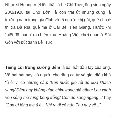
Nhạc sĩ Hoàng Việt tên thật là Lê Chí Trực, ông sinh ngày
28/2/1928 tại Chợ Lớn, là con trai út nhưng cũng là
trưởng nam trong gia đình với 5 người chị gái, quê cha ở
thị xã Bà Rịa, quê mẹ ở Cái Bè, Tiền Giang. Trước khi
“biệt đô thành” ra chiến khu, Hoàng Việt chơi nhạc ở Sài
Gòn với bút danh Lê Trực.
Tiếng còi trong sương đêm
là bài hát đầu tay của ông.
Về bài hát này, có người cho rằng ca từ và giai điệu khá
“ủ ê” vì có những câu:
“Bến nước gió rét đò đưa khách
sang/ Đêm nay không gian chìm trong giá băng/ Lau xanh
ven sông mờ rung bong trăng/ Con đò sang ngang ..”
hay
“Con ơi lòng mẹ ủ ê .. Khi ra đi có hứa Thu nay về ..”