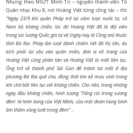
Nhưng theo NSƯT Minh Trị – nguyên thành viên Tổ
Quân nhạc Khu 8, nơi Hoàng Việt từng công tác – thì:
“Ngày 23/9 khi quân Pháp trở lại xâm lược nước ta, cả
Nam bộ kháng chiến, lúc đó Hoàng Việt đã là đội viên
trong lực lượng Quốc gia tự vệ (ngày nay là Công an) thuộc
tỉnh Bà Rịa. Pháp lần lượt đánh chiếm hết đô thị lớn, du
kích phải lùi sâu vào quân miền, đơn vị võ trang của
Hoàng Việt cũng phân tán và Hoàng Việt bị mất liên lạc.
Ông trở về thành phố Sài Gòn để tránh tai mắt ở địa
phương Bà Rịa quê cha, đồng thời tìm kế mưu sinh trong
khi chờ bắt liên lạc với kháng chiến. Cho nên, trong những
ngày đầu kháng chiến, hình tượng ‘Tiếng còi trong sương
đêm’ là hình bóng của Việt Minh, của một đoàn hùng binh
âm thầm xông lướt trong đêm”
..