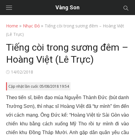
Vàng Son
»
»
Home
Nhạc Đỏ
Tiếng còi trong sương đêm – Hoàng Việt
(Lê Trực)
Tiếng còi trong sương đêm –
Hoàng Việt (Lê Trực)
Posted
14/02/2018
on
Cập nhật lần cuối: 05/08/2018 19:54
Theo tiến sĩ, biên đạo múa Nguyễn Thành Đức (bút danh
Trường Sơn), thì nhạc sĩ Hoàng Việt đã “tự mình” tìm đến
với cách mạng. Ông Đức kể: “Hoàng Việt từ Sài Gòn vào
chiến khu bằng cách xuống Mỹ Tho rồi tự mình đi vào
chiến khu Đồng Tháp Mười. Anh gặp dân quân yêu cầu