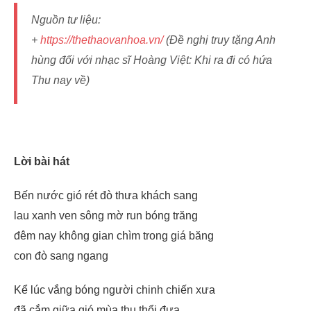
Nguồn tư liệu:
+
https://thethaovanhoa.vn/
(Đề nghị truy tặng Anh
hùng đối với nhạc sĩ Hoàng Việt: Khi ra đi có hứa
Thu nay về)
Lời bài hát
Bến nước gió rét đò thưa khách sang
lau xanh ven sông mờ run bóng trăng
đêm nay không gian chìm trong giá băng
con đò sang ngang
Kể lúc vắng bóng người chinh chiến xưa
đã cắm giữa gió mùa thu thổi đưa