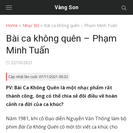
Vàng Son
»
»
Home
Nhạc Đỏ
Bài ca không quên – Phạm Minh Tuấn
Bài ca không quên – Phạm
Minh Tuấn
Posted
22/10/2021
on
Cập nhật lần cuối: 07/11/2021 00:32
PV: Bài Ca Không Quên là một nhạc phẩm rất
thành công, ông có thể chia sẻ đôi điều về hoàn
cảnh ra đời của ca khúc?
Năm 1981, khi cố Đạo diễn Nguyễn Văn Thông làm bộ
phim
Bài Ca Không Quên
có mời tôi viết ca khúc cho