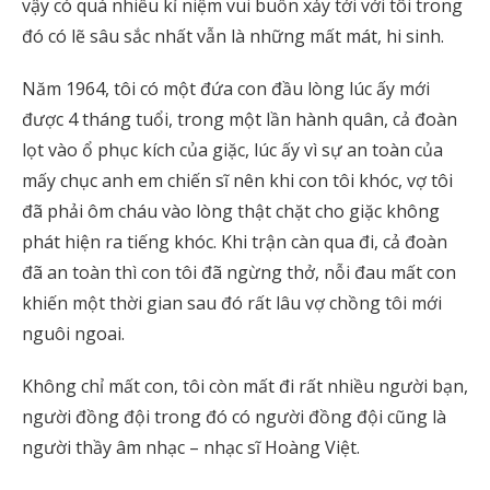
vậy có quá nhiều kỉ niệm vui buồn xảy tới với tôi trong
đó có lẽ sâu sắc nhất vẫn là những mất mát, hi sinh.
Năm 1964, tôi có một đứa con đầu lòng lúc ấy mới
được 4 tháng tuổi, trong một lần hành quân, cả đoàn
lọt vào ổ phục kích của giặc, lúc ấy vì sự an toàn của
mấy chục anh em chiến sĩ nên khi con tôi khóc, vợ tôi
đã phải ôm cháu vào lòng thật chặt cho giặc không
phát hiện ra tiếng khóc. Khi trận càn qua đi, cả đoàn
đã an toàn thì con tôi đã ngừng thở, nỗi đau mất con
khiến một thời gian sau đó rất lâu vợ chồng tôi mới
nguôi ngoai.
Không chỉ mất con, tôi còn mất đi rất nhiều người bạn,
người đồng đội trong đó có người đồng đội cũng là
người thầy âm nhạc – nhạc sĩ Hoàng Việt.