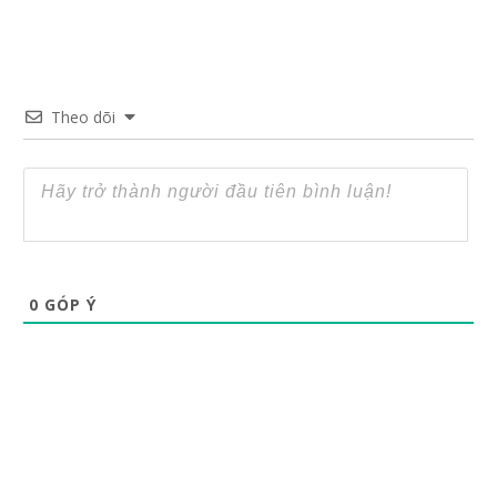
Theo dõi
0
GÓP Ý