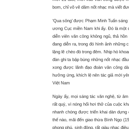
bom, chỉ võ vẽ dăm nốt nhạc mà viết đượ
‘Qua sông’ được Phạm Minh Tuấn sáng tá
ương Cục miền Nam khi ấy. Đó là một đ
diễn viên văn công không ngủ, thả hồ
đang diễn ra, trong đó hình ảnh những c
lặng lẽ chèo đò trong đêm. Nhịp hò kho
đàn ghi ta bập bùng những nốt nhạc đầu 
xong được lãnh đạo đoàn văn công dàn
hưởng ứng, khích lệ nên tác giả mới yê
Việt Nam
Ngày ấy, mọi sáng tác văn nghệ, từ âm 
rất quý, vì nóng hổi hơi thở của cuộc k
nhanh chóng được triển khai dàn dựng đ
thế nào, mãi đến giao thừa Bính Ngọ (19
phong phú, sinh động, rất giàu nhạc điệ