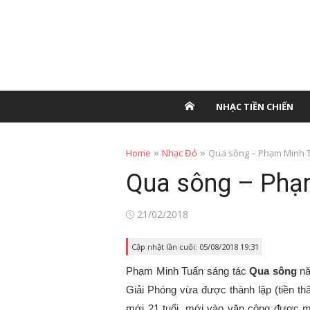
NHẠC TIỀN CHIẾN
»
»
Home
Nhạc Đỏ
Qua sông – Phạm Minh 
Qua sông – Phạ
Posted
21/02/2018
on
Cập nhật lần cuối: 05/08/2018 19:31
Phạm Minh Tuấn sáng tác
Qua sông
nă
Giải Phóng vừa được thành lập (tiền t
mới 21 tuổi, mới vào văn công được mộ