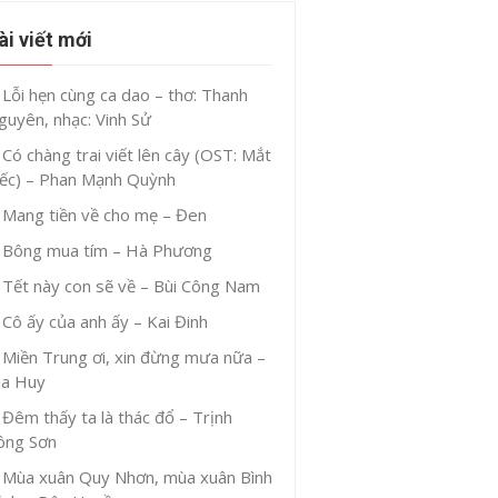
ài viết mới
Lỗi hẹn cùng ca dao – thơ: Thanh
guyên, nhạc: Vinh Sử
Có chàng trai viết lên cây (OST: Mắt
iếc) – Phan Mạnh Quỳnh
Mang tiền về cho mẹ – Đen
Bông mua tím – Hà Phương
Tết này con sẽ về – Bùi Công Nam
Cô ấy của anh ấy – Kai Đinh
Miền Trung ơi, xin đừng mưa nữa –
ia Huy
Đêm thấy ta là thác đổ – Trịnh
ông Sơn
Mùa xuân Quy Nhơn, mùa xuân Bình