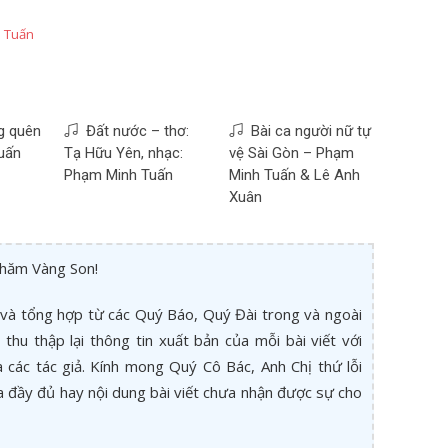
 Tuấn
g quên
Đất nước – thơ:
Bài ca người nữ tự
uấn
Tạ Hữu Yên, nhạc:
vệ Sài Gòn – Phạm
Phạm Minh Tuấn
Minh Tuấn & Lê Anh
Xuân
thăm Vàng Son!
và tổng hợp từ các Quý Báo, Quý Đài trong và ngoài
thu thập lại thông tin xuất bản của mỗi bài viết với
các tác giả. Kính mong Quý Cô Bác, Anh Chị thứ lỗi
a đầy đủ hay nội dung bài viết chưa nhận được sự cho