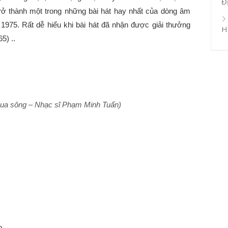
Đ
trở thành một trong những bài hát hay nhất của dòng âm
75. Rất dễ hiểu khi bài hát đã nhận được giải thưởng
H
5) ..
ua sông – Nhạc sĩ Phạm Minh Tuấn)
o