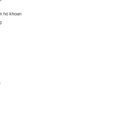
an hò khoan
g
m