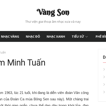
Vàng Son
Thư viện giai thoại âm nhạc xưa và nay
NHẠC VÀNG
NHẠC ĐỎ
NHẠC XANH
TIỂU SỬ
PHÊ B
Tuấn
D
m Minh Tuấn
m 1963, lúc 21 tuổi, khi đang là diễn viên đoàn Văn công
hân của Đoàn Ca múa Bông Sen sau này). Một chàng trai
t thời gian ngắn, chưa thể dạn dày trong khói lửa, đạn