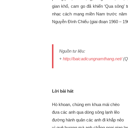
gian khổ, cam go đã khiến ‘Qua sông’ 
nhạc cách mạng miền Nam trước năm 19
Nguyễn Đình Chiểu (giai đoạn 1960 – 196
Nguồn tư liệu:
+
http://baicadicungnamthang.net/
(Q
Lời bài hát
Hò khoan, chúng em khua mái chèo
đưa các anh qua dòng sông lạnh lẽo
đường hành quân các anh đi khắp nẻo
vì quê hương mà anh chẳng ngại gian la