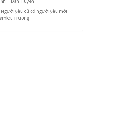
ịnh – Dân Huyền
Người yêu cũ có người yêu mới –
amlet Trương