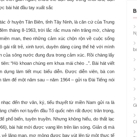
c bài hát đầu tay xuất sắc
B
c ở huyện Tân Biên, tỉnh Tây Ninh, là căn cứ của Trung
êm tháng 8-1963, trời lắc rắc mưa nên trăng mờ, chàng
N
n miên man, theo những cảm xúc chộn rộn về cuộc sống
ô gái rất trẻ, xinh tươi, duyên dáng cùng thế hệ với mình
b
an của sông nước đung đưa trong cảm xúc. Rồi chàng lấy
tiên: “Hò khoan chúng em khua mái chèo ..”. Bài hát viết
 dựng làm tiết mục biểu diễn. Được diễn viên, bà con
n tâm để một năm sau – năm 1964 – gửi ra Đài Tiếng nói
nhạc đến thơ văn, ký, tiểu thuyết từ miền Nam gửi ra là
G
háng chiến nơi tuyến đầu Tổ quốc nên rất được trân trọng,
ể phổ biến, tuyên truyền. Nhưng không hiểu, do thất lạc
C
66), bài hát mới được vang lên trên làn sóng. Giản dị mà
u, vẻ lãng mạn, mơ mộng được bay vút lên từ một thực tế