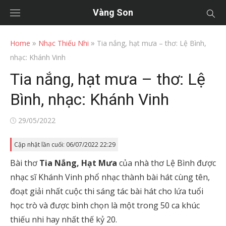
Vàng Son
»
»
Home
Nhạc Thiếu Nhi
Tia nắng, hạt mưa – thơ: Lệ Bình,
nhạc: Khánh Vinh
Tia nắng, hạt mưa – thơ: Lệ
Bình, nhạc: Khánh Vinh
Posted
29/05/2022
on
Cập nhật lần cuối: 06/07/2022 22:29
Bài thơ
Tia Nắng, Hạt Mưa
của nhà thơ Lệ Bình được
nhạc sĩ Khánh Vinh phổ nhạc thành bài hát cùng tên,
đoạt giải nhất cuộc thi sáng tác bài hát cho lứa tuổi
học trò và được bình chọn là một trong 50 ca khúc
thiếu nhi hay nhất thế kỷ 20.