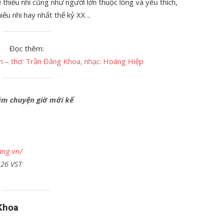
 thiếu nhi cũng như người lớn thuộc lòng và yêu thích,
ếu nhi hay nhất thế kỷ XX ..
Đọc thêm:
iển – thơ: Trần Đăng Khoa, nhạc: Hoàng Hiệp
năm chuyện giờ mới kể
ang.vn/
:26 VST
Khoa