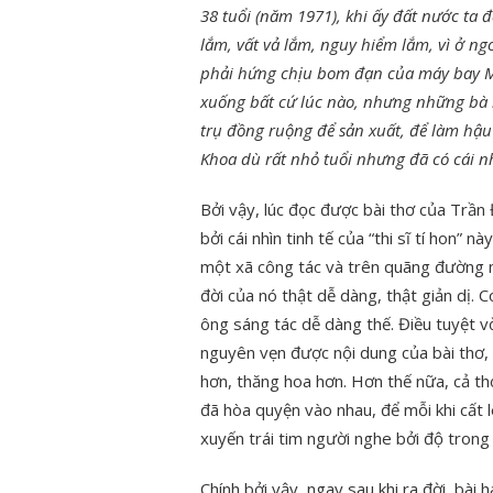
38 tuổi (năm 1971), khi ấy đất nước ta 
lắm, vất vả lắm, nguy hiểm lắm, vì ở n
phải hứng chịu bom đạn của máy bay Mỹ
xuống bất cứ lúc nào, nhưng những bà 
trụ đồng ruộng để sản xuất, để làm hậu
Khoa dù rất nhỏ tuổi nhưng đã có cái nh
Bởi vậy, lúc đọc được bài thơ của Trần 
bởi cái nhìn tinh tế của “thi sĩ tí hon”
một xã công tác và trên quãng đường m
đời của nó thật dễ dàng, thật giản dị. 
ông sáng tác dễ dàng thế. Điều tuyệt v
nguyên vẹn được nội dung của bài thơ, 
hơn, thăng hoa hơn. Hơn thế nữa, cả th
đã hòa quyện vào nhau, để mỗi khi cất l
xuyến trái tim người nghe bởi độ trong 
Chính bởi vậy, ngay sau khi ra đời, bài