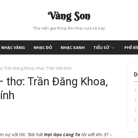
Vàng Son
Thư viện giai thoại âm nhạc xưa và nay
NHẠC VÀNG
NHẠC ĐỎ
NHẠC XANH
TIỂU SỬ
PHÊ B
hơ: Trần Đăng Khoa, nhạc: Trần Viết Bính
D
– thơ: Trần Đăng Khoa,
Bính
âm sự với tôi:
“Bài hát
Hạt Gạo Làng Ta
tôi viết khi 37 –