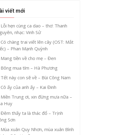
ài viết mới
Lỗi hẹn cùng ca dao – thơ: Thanh
guyên, nhạc: Vinh Sử
Có chàng trai viết lên cây (OST: Mắt
iếc) – Phan Mạnh Quỳnh
Mang tiền về cho mẹ – Đen
Bông mua tím – Hà Phương
Tết này con sẽ về – Bùi Công Nam
Cô ấy của anh ấy – Kai Đinh
Miền Trung ơi, xin đừng mưa nữa –
ia Huy
Đêm thấy ta là thác đổ – Trịnh
ông Sơn
Mùa xuân Quy Nhơn, mùa xuân Bình