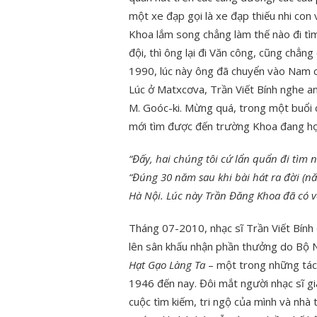
một xe đạp gọi là xe đạp thiếu nhi con 
Khoa lắm song chẳng làm thế nào đi tìm
đội, thì ông lại đi Văn công, cũng chẳ
1990, lúc này ông đã chuyển vào Nam cô
Lúc ở Matxcơva, Trần Viết Bính nghe 
M. Goóc-ki. Mừng quá, trong một buổi 
mới tìm được đến trường Khoa đang học,
“Đấy, hai chúng tôi cứ lẩn quẩn đi tìm 
“Đúng 30 năm sau khi bài hát ra đời (n
Hà Nội. Lúc này Trần Đăng Khoa đã có v
Tháng 07-2010, nhạc sĩ Trần Viết Bính
lên sân khấu nhận phần thưởng do Bộ N
Hạt Gạo Làng Ta
– một trong những tác
1946 đến nay. Đôi mắt người nhạc sĩ già
cuộc tìm kiếm, tri ngộ của mình và nh