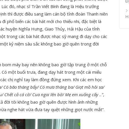
Đ
 Lúc đó, nhạc sĩ Trần Viết Bính đang là Hiệu trưởng
nh thì được điều sang làm cán bộ tỉnh đoàn Thanh niên
H
i phổ biến các bài hát mới cho thiếu nhi, đặc biệt là
 các huyện Nghĩa Hưng, Giao Thủy, Hải Hậu của tỉnh
một trong các bài hát được nhạc sỹ mang đi dạy cho các
 một kỷ niệm sâu sắc không bao giờ quên trong đời
nh bom máy bay nên không bao giờ tập trung ở một chỗ
. Có một buổi trưa, đang dạy hát trong một cái miếu
à các chị nghỉ tay làm đồng đứng xem. Khi các em học
a/ Có bão tháng bẩy/ Có mưa tháng ba/ Giọt mồ hôi sa/
 Chết cả cá cờ/ Cua ngoi lên bờ/ Mẹ em xuống cấy ..”
,
. Cả đời tôi không bao giờ quên được hình ảnh những
 vừa nghe hát vừa đưa tay quệt những giọt nước mắt”.