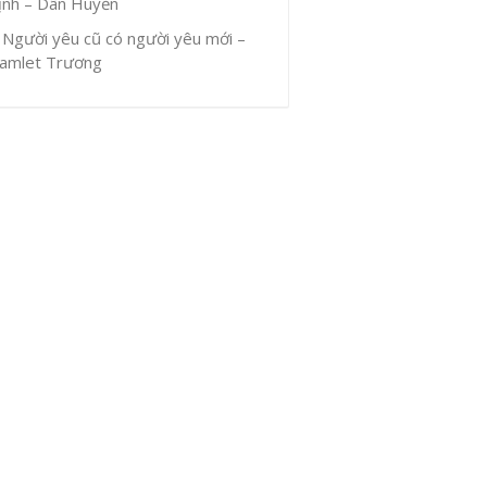
ịnh – Dân Huyền
Người yêu cũ có người yêu mới –
amlet Trương