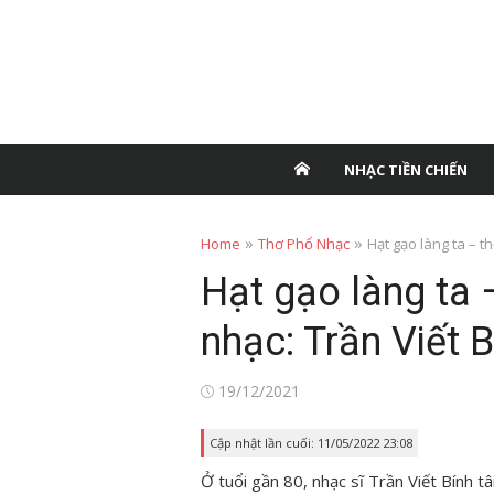
NHẠC TIỀN CHIẾN
»
»
Home
Thơ Phổ Nhạc
Hạt gạo làng ta – t
Hạt gạo làng ta 
nhạc: Trần Viết 
Posted
19/12/2021
on
Cập nhật lần cuối: 11/05/2022 23:08
Ở tuổi gần 80, nhạc sĩ Trần Viết Bính t