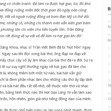
đang có chiến tranh. Để làm ra được hạt gạo, lúc đó khó
B
goài đồng ruộng miền Bắc thời gian đó ngày nào cũng
. Vất vả ngoài ruộng đồng và bom đạn Mỹ có thể dội
mẹ, những cô, những chị thanh niên vẫn kiên gan bám
N
 phương lớn chi viện cho tiền tuyến lớn. Trần Đăng
ìn rất đúng về sự vất vả để làm ra hạt gạo khi đó”
.
b
Đăng Khoa, nhạc sĩ Trần Viết Bính đã bị “hút hồn” ngay
 này. Ngay sau khi đọc xong bài thơ, ông đạp xe đạp về
ấy chục cây số ấy âm nhạc của bài thơ đã ra đời. Sự ra
Có lẽ sự suy nghĩ thường ngày về hạt gạo đã làm cho
ời là, không thêm bớt một từ nào, bài hát vẫn giữ
chỉ là đem phần nhạc làm cho những câu thơ ấy lấp lánh
G
ơ và bài hát đều rất dễ nhớ, dễ thuộc nên thơ và nhạc
ên, bằng hình thức nào thì
Hạt Gạo Làng Ta
vẫn làm xao
C
trẻo, hồn nhiên, giòn giã như tiếng đồng dao của mình.
 hát đã được phổ biến trên các làn sóng phát thanh, được