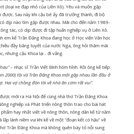
vịt (loại xe đạp nhỏ của Liên Xô). Yêu và muốn gặp
 được. Sau này khi cậu bé ấy đã trưởng thành, đi bộ
ng có dịp nào tìm gặp được nhau. Mãi cho đến năm 1989-
ng tác, có dịp được đi tập huấn nghiệp vụ ở Liên Xô.
anh em kể Trần Đăng Khoa đang học ở Học viện Văn học
chiều đầy băng tuyết của nước Nga, ông hỏi thăm mãi
 nhưng cậu Khoa lại .. đi vắng.
nhau”
– nhạc sĩ Trần Viết Bính hóm hỉnh. Rồi ông kể tiếp:
ăm 2000) tôi và Trần Đăng Khoa mới gặp nhau lần đầu ở
ợ. Hai vợ chồng đón tôi về nhà ăn cơm rất vui”
.
 được mời ra Hà Nội để cùng nhà thơ Trần Đăng Khoa
ông nghiệp và Phát triển nông thôn trao cho bài hát
 phẩm hay nhất viết về nông thôn, nông dân kể từ năm
 lấp lánh niềm vui khi kể về một “đoạn kết có hậu” về
à thơ Trần Đăng Khoa mà không quên bày tỏ nỗi sung