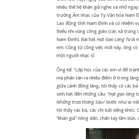
nhiều thế hệ khán giả nghe và nhớ ngay.
trường Âm nhạc của Ty Văn hóa Nam Đị
Lao động tỉnh Nam Định và có nhiệm vụ đ
thiếu nhi vùng công giáo (các xã trong
Nam Định). Bài hát
Hạt Gạo Làng Ta
là 
em. Cũng từ công việc mới này, ông có
một người nhạc sĩ.
Ông kể: “Lớp học của các em vì để trá
mà phân tán ra nhiều điểm ở trong làng
giữa cánh đồng làng, tôi thấy có các b
sinh hát đến những câu:
“Hạt gạo làng t
Những trưa tháng Sáu/ Nước như ai nấu/
tôi thấy các bà, các chị bật tiếng khóc
“khán giả” nông dân, chân tay lấm bùn,