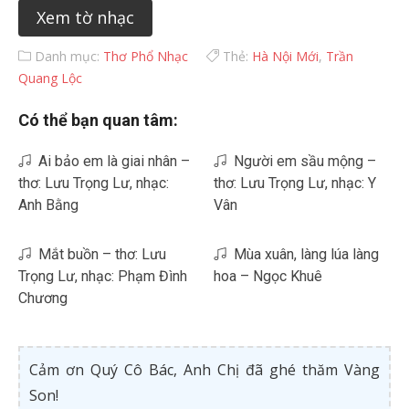
Xem tờ nhạc
Danh mục:
Thơ Phổ Nhạc
Thẻ:
Hà Nội Mới
,
Trần
Quang Lộc
Có thể bạn quan tâm:
Ai bảo em là giai nhân –
Người em sầu mộng –
thơ: Lưu Trọng Lư, nhạc:
thơ: Lưu Trọng Lư, nhạc: Y
Anh Bằng
Vân
Mắt buồn – thơ: Lưu
Mùa xuân, làng lúa làng
Trọng Lư, nhạc: Phạm Đình
hoa – Ngọc Khuê
Chương
Cảm ơn Quý Cô Bác, Anh Chị đã ghé thăm Vàng
Son!