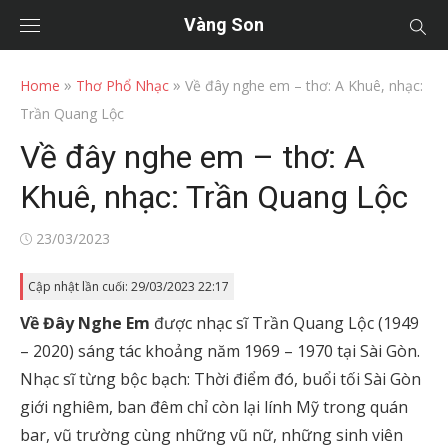
Vàng Son
»
»
Home
Thơ Phổ Nhạc
Về đây nghe em – thơ: A Khuê, nhạc:
Trần Quang Lộc
Về đây nghe em – thơ: A
Khuê, nhạc: Trần Quang Lộc
Posted
23/03/2023
on
Cập nhật lần cuối: 29/03/2023 22:17
Về Đây Nghe Em
được nhạc sĩ Trần Quang Lộc (1949
– 2020) sáng tác khoảng năm 1969 – 1970 tại Sài Gòn.
Nhạc sĩ từng bộc bạch: Thời điểm đó, buổi tối Sài Gòn
giới nghiêm, ban đêm chỉ còn lại lính Mỹ trong quán
bar, vũ trường cùng những vũ nữ, những sinh viên