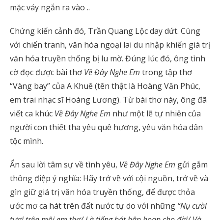
mặc váy ngắn ra vào ..
Chứng kiến cảnh đó, Trần Quang Lộc day dứt. Cùng
với chiến tranh, văn hóa ngoại lai du nhập khiến giá trị
văn hóa truyền thống bị lu mờ. Đúng lúc đó, ông tình
cờ đọc được bài thơ
Về Đây Nghe Em
trong tập thơ
“Vàng bay” của A Khuê (tên thật là Hoàng Văn Phúc,
em trai nhạc sĩ Hoàng Lương). Từ bài thơ này, ông đã
viết ca khúc
Về Đây Nghe Em
như một lẽ tự nhiên của
người con thiết tha yêu quê hương, yêu văn hóa dân
tộc mình.
Ẩn sau lời tâm sự về tình yêu,
Về Đây Nghe Em
gửi gắm
thông điệp ý nghĩa: Hãy trở về với cội nguồn, trở về và
gìn giữ giá trị văn hóa truyền thống, để được thỏa
ước mơ ca hát trên đất nước tự do với những
“Nụ cười
tươi trên môi em thơ/ Là tiếng hát hân hoan cho đời/ Và