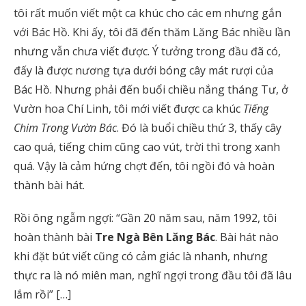
tôi rất muốn viết một ca khúc cho các em nhưng gắn
với Bác Hồ. Khi ấy, tôi đã đến thăm Lăng Bác nhiều lần
nhưng vẫn chưa viết được. Ý tưởng trong đầu đã có,
đấy là được nương tựa dưới bóng cây mát rượi của
Bác Hồ. Nhưng phải đến buổi chiều nắng tháng Tư, ở
Vườn hoa Chí Linh, tôi mới viết được ca khúc
Tiếng
Chim Trong Vườn Bác
. Đó là buổi chiều thứ 3, thấy cây
cao quá, tiếng chim cũng cao vút, trời thì trong xanh
quá. Vậy là cảm hứng chợt đến, tôi ngồi đó và hoàn
thành bài hát.
Rồi ông ngẫm ngợi: “Gần 20 năm sau, năm 1992, tôi
hoàn thành bài
Tre Ngà Bên Lăng Bác
. Bài hát nào
khi đặt bút viết cũng có cảm giác là nhanh, nhưng
thực ra là nó miên man, nghĩ ngợi trong đầu tôi đã lâu
lắm rồi” […]