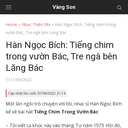
Vàng Son
»
»
Home
Nhạc Thiếu Nhi
Hàn Ngọc Bích: Tiếng chim trong
vườn Bác, Tre ngà bên Lăng Bác
Hàn Ngọc Bích: Tiếng chim
trong vườn Bác, Tre ngà bên
Lăng Bác
Posted
11/05/2022
on
Cập nhật lần cuối: 07/06/2022 21:14
Một lần ngồi trò chuyện với tôi, nhạc sĩ Hàn Ngọc Bích
kể về bài hát
Tiếng Chim Trong Vườn Bác
:
– Tôi viết ca khúc này vào tháng Tư năm 1973. Hồi đó,