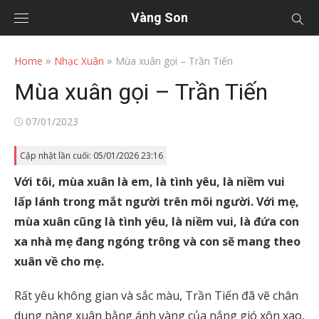
Vàng Son
»
»
Home
Nhạc Xuân
Mùa xuân gọi – Trần Tiến
Mùa xuân gọi – Trần Tiến
Posted
07/01/2023
on
Cập nhật lần cuối: 05/01/2026 23:16
Với tôi, mùa xuân là em, là tình yêu, là niềm vui
lấp lánh trong mắt người trên môi người. Với mẹ,
mùa xuân cũng là tình yêu, là niềm vui, là đứa con
xa nhà mẹ đang ngóng trông và con sẽ mang theo
xuân về cho mẹ.
Rất yêu không gian và sắc màu, Trần Tiến đã vẽ chân
dung nàng xuân bằng ánh vàng của nắng gió xôn xao,