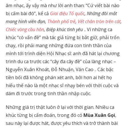
âm nhạc, ấy vậy mà như lời anh than: “Cứ viết bài nào
bị cấm bài đó”, kể cả
Giai điệu Tổ quốc
, Những đôi mắt
mang hình viên đạn,
Thành phố trẻ
,
Vết chân tròn trên cát
,
Chiếc vòng cầu hôn
, Điệp khúc tình yêu
.. Vì những ca
khúc “có vấn đề” mà tác giả từng bị bắt giữ, phải trốn
chạy, rồi phải mang những đứa con tinh thần của
mình tới trình diện Hội Nhạc sĩ: anh đã hát lại chương
trình du ca trước các “cây đa cây đề” của làng nhạc –
Nguyễn Xuân Khoát, Đỗ Nhuận, Văn Cao .. Các bậc
tiền bối đã không phán xét anh, bởi hơn ai hết họ
hiểu thế nào là một nhạc sĩ nhạy bén với thời cuộc và
dám đi trước trong tinh thần nhập cuộc.
Những giá trị thật luôn ở lại với thời gian. Nhiều ca
khúc từng bị cấm đoán, trong đó có
Mùa Xuân Gọi
,
sau này lại được hát, được yêu thích và trở thành bài