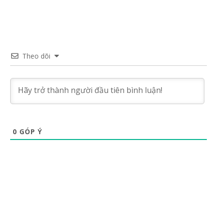
Theo dõi
0
GÓP Ý