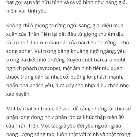
hát gọi vạn vật hữu hình và cả vô hình như nắng gió,
niềm vui, tình yêu.
Không chỉ ở giọng trưởng ngời sáng, giai điệu mùa
xuân của Trần Tiến lại bắt đầu từ giọng thứ êm dịu,
rồi cứ thế đan xen màu sắc của hai điệu “trưởng – thứ
song song”. Vui trong bâng khuâng ngỡ ngàng, yêu
trong da diết nhớ thương. Xuyên suốt bài ca là motif
nghịch phách (syncope), một âm hình tiết tấu quen
thuộc trong dân ca nhạc cổ: buông lơi phách mạnh,
nhấn nhá phách yếu, đưa đẩy cho nhịp điệu chao nhẹ,
xao xuyến.
Một bài hát xinh xắn, dễ vào, dễ cảm, nhưng lại chịu số
phận long đong như phần lớn ca khúc thập niên 80
của Trần Tiến. Một tác giả yêu đời yêu người, giàu
năng lượng sáng tạo, luôn thật với mình và thật trong