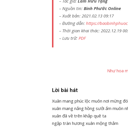
– Tác giả:
Lâm Hữu Tặng
– Nguồn tin:
Bình Phước Online
– Xuất bản: 2021.02.13 09:17
– Đường dẫn:
https://baobinhphuoc
– Thời gian khai thác: 2022.12.19 00
– Lưu trữ:
PDF
Như hoa m
Lời bài hát
Xuân mang phúc lộc muôn nơi mừng đ
xuân mang nắng hồng sưởi ấm muôn n
xuân đã về trên khắp quê ta
ngập tràn hương xuân mộng thắm