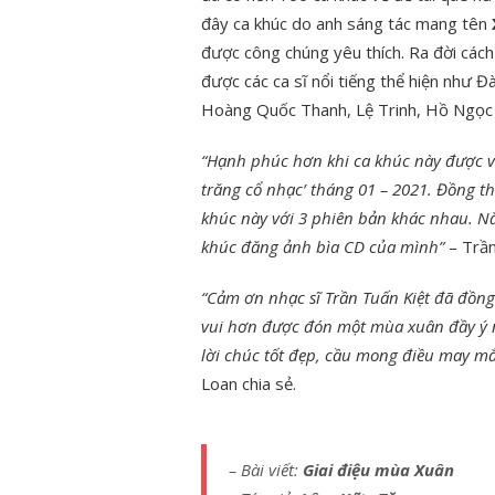
đây ca khúc do anh sáng tác mang tên
được công chúng yêu thích. Ra đời cá
được các ca sĩ nổi tiếng thể hiện như
Hoàng Quốc Thanh, Lệ Trinh, Hồ Ngọc T
“Hạnh phúc hơn khi ca khúc này được vi
trăng cổ nhạc’ tháng 01 – 2021. Đồng t
khúc này với 3 phiên bản khác nhau. N
khúc đăng ảnh bìa CD của mình”
– Trần
“Cảm ơn nhạc sĩ Trần Tuấn Kiệt đã đồng 
vui hơn được đón một mùa xuân đầy ý 
lời chúc tốt đẹp, cầu mong điều may mắ
Loan chia sẻ.
– Bài viết:
Giai điệu mùa Xuân