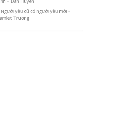
ịnh – Dân Huyền
Người yêu cũ có người yêu mới –
amlet Trương