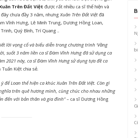
Xuân Trên Đất Việt
được rất nhiều ca sĩ thể hiện và
B
ch đây chưa đầy 3 năm, nhưng
Xuân Trên Đất Việt
đã
 Đàm Vĩnh Hưng, Lê Minh Trung, Dương Hồng Loan,
rinh, Quý Bình, Trí Quang ..
N
ết lời vọng cổ và biểu diễn trong chương trình ‘Vầng
b
hời, suốt 3 năm liền ca sĩ Đàm Vĩnh Hưng đã sử dụng ca
ăm 2021 này, ca sĩ Đàm Vĩnh Hưng sử dụng tựa đề ca
 Tuấn Kiệt chia sẻ.
ý để Loan thể hiện ca khúc Xuân Trên Đất Việt. Còn gì
nghĩa trên quê hương mình, cùng chúc cho nhau những
n đến với bản thân và gia đình”
– ca sĩ Dương Hồng
G
C