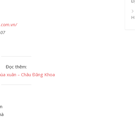
Đ
H
.com.vn/
:07
Đọc thêm:
ùa xuân – Châu Đăng Khoa
ón
hà