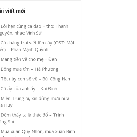
ài viết mới
Lỗi hẹn cùng ca dao – thơ: Thanh
guyên, nhạc: Vinh Sử
Có chàng trai viết lên cây (OST: Mắt
iếc) – Phan Mạnh Quỳnh
Mang tiền về cho mẹ – Đen
Bông mua tím – Hà Phương
Tết này con sẽ về – Bùi Công Nam
Cô ấy của anh ấy – Kai Đinh
Miền Trung ơi, xin đừng mưa nữa –
ia Huy
Đêm thấy ta là thác đổ – Trịnh
ông Sơn
Mùa xuân Quy Nhơn, mùa xuân Bình