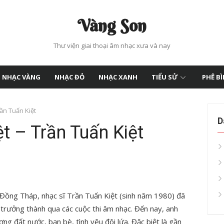
Vàng Son
Thư viện giai thoại âm nhạc xưa và nay
NHẠC VÀNG
NHẠC ĐỎ
NHẠC XANH
TIỂU SỬ
PHÊ B
rần Tuấn Kiệt
D
ệt – Trần Tuấn Kiệt
 Đồng Tháp, nhạc sĩ Trần Tuấn Kiệt (sinh năm 1980) đã
rưởng thành qua các cuộc thi âm nhạc. Đến nay, anh
ng đất nước, bạn bè, tình yêu đôi lứa. Đặc biệt là gần