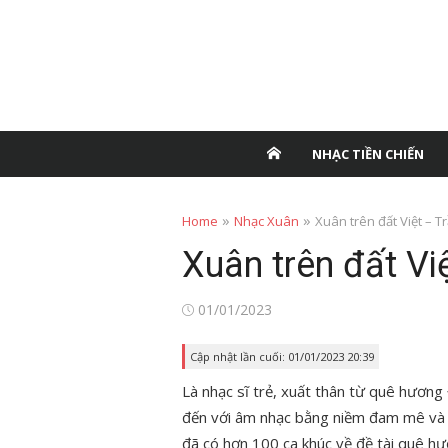
NHẠC TIỀN CHIẾN
»
»
Home
Nhạc Xuân
Xuân trên đất Việt – T
Xuân trên đất Vi
Posted
01/01/2023
on
Cập nhật lần cuối: 01/01/2023 20:39
Là nhạc sĩ trẻ, xuất thân từ quê hương
đến với âm nhạc bằng niềm đam mê và t
đã có hơn 100 ca khúc về đề tài quê hươ