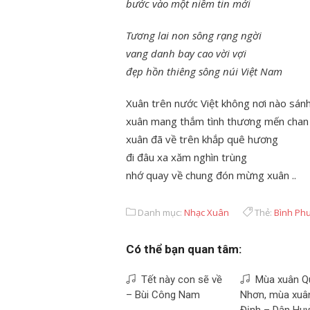
bước vào một niềm tin mới
Tương lai non sông rạng ngời
vang danh bay cao vời vợi
đẹp hồn thiêng sông núi Việt Nam
Xuân trên nước Việt không nơi nào sán
xuân mang thắm tình thương mến chan
xuân đã về trên khắp quê hương
đi đâu xa xăm nghìn trùng
nhớ quay về chung đón mừng xuân ..
Danh mục:
Nhạc Xuân
Thẻ:
Bình Ph
Có thể bạn quan tâm:
Tết này con sẽ về
Mùa xuân Q
– Bùi Công Nam
Nhơn, mùa xuâ