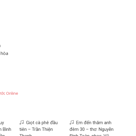
h
 hòa
ước Online
uy
Giọt cà phê đầu
Em đến thăm anh
n Bình
tiên – Trần Thiện
đêm 30 – thơ: Nguyễn