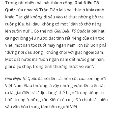
Trong rất nhiều bài hát thành công,
Giai Điệu Tổ
Quốc
của nhạc sỹ Trần Tiến lại khai thác ở khía cạnh
khác. Tác giả không đi sâu vào tả thực những bờ tre,
ruộng lúa, bãi dâu, không có một “đàn cò chở nắng
lên sườn núi” .. Có thể nói
Giai Điệu Tổ Quốc
là bài hát
ca ngợi lòng yêu nước, đặc tính rất riêng của dân tộc
Việt, một dân tộc suốt mấy ngàn năm lịch sử luôn phải
“đứng nơi đầu sóng”, chống chọi với giặc ngoại xâm.
Một đất nước mà “Bốn ngàn năm đất nước gian nan,
giai điệu cháy, trong tình thương nước vô vàn”.
Giai Điệu Tổ Quốc
đã nói lên cái hồn cốt của con người
Việt Nam. Đau thương là vậy nhưng vượt lên trên tất
cả là giai điệu rất “dịu dàng” thể hiện “trong tiếng ru
hời”, trong “những câu Kiều” của mẹ. Đó chính là chiều
sâu văn hóa trong tâm hồn người Việt.