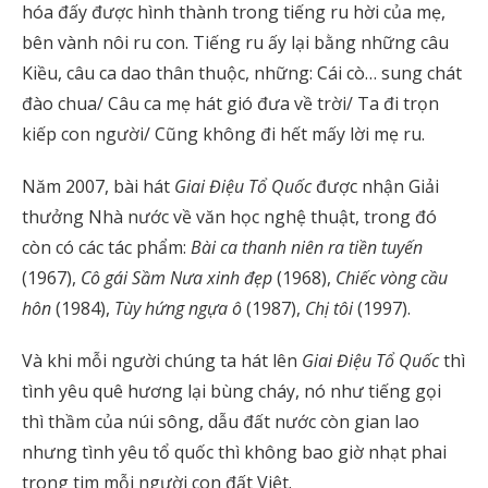
hóa đấy được hình thành trong tiếng ru hời của mẹ,
bên vành nôi ru con. Tiếng ru ấy lại bằng những câu
Kiều, câu ca dao thân thuộc, những: Cái cò… sung chát
đào chua/ Câu ca mẹ hát gió đưa về trời/ Ta đi trọn
kiếp con người/ Cũng không đi hết mấy lời mẹ ru.
Năm 2007, bài hát
Giai Điệu Tổ Quốc
được nhận Giải
thưởng Nhà nước về văn học nghệ thuật, trong đó
còn có các tác phẩm:
Bài ca thanh niên ra tiền tuyến
(1967),
Cô gái Sầm Nưa xinh đẹp
(1968),
Chiếc vòng cầu
hôn
(1984),
Tùy hứng ngựa ô
(1987),
Chị tôi
(1997).
Và khi mỗi người chúng ta hát lên
Giai Điệu Tổ Quốc
thì
tình yêu quê hương lại bùng cháy, nó như tiếng gọi
thì thầm của núi sông, dẫu đất nước còn gian lao
nhưng tình yêu tổ quốc thì không bao giờ nhạt phai
trong tim mỗi người con đất Việt.