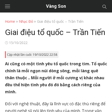
Vàng Son
»
»
Home
Nhạc Đỏ
Giai điệu tổ quốc – Trần Tiến
Giai điệu tổ quốc – Trần Tiến
Posted
15/10/2022
on
Cập nhật lần cuối: 19/10/2022 22:58
Ai cũng có một tình yêu tổ quốc trong tim. Tổ quốc
chính là mỗi ngọn núi dòng sông, mỗi làng quê
thân thuộc .. Mỗi người ở mỗi cương vị khác nhau
đều thể hiện tình yêu đó đó bằng cách riêng của
mình.
Đối với nghệ thuật, đây là lĩnh vực có đặc thù riêng để
người nghệ sỹ nói lên tình yêu của mình. Trong văn