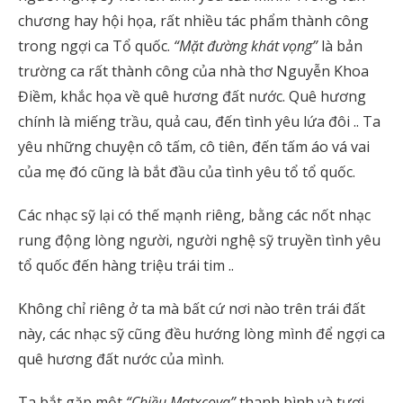
chương hay hội họa, rất nhiều tác phẩm thành công
trong ngợi ca Tổ quốc.
“Mặt đường khát vọng”
là bản
trường ca rất thành công của nhà thơ Nguyễn Khoa
Điềm, khắc họa về quê hương đất nước. Quê hương
chính là miếng trầu, quả cau, đến tình yêu lứa đôi .. Ta
yêu những chuyện cô tấm, cô tiên, đến tấm áo vá vai
của mẹ đó cũng là bắt đầu của tình yêu tổ tổ quốc.
Các nhạc sỹ lại có thế mạnh riêng, bằng các nốt nhạc
rung động lòng người, người nghệ sỹ truyền tình yêu
tổ quốc đến hàng triệu trái tim ..
Không chỉ riêng ở ta mà bất cứ nơi nào trên trái đất
này, các nhạc sỹ cũng đều hướng lòng mình để ngợi ca
quê hương đất nước của mình.
Ta bắt gặp một
“Chiều Matxcova”
thanh bình và tươi