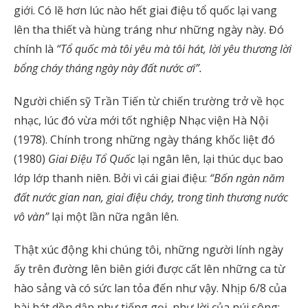
giới. Có lẽ hơn lúc nào hết giai điệu tổ quốc lại vang
lên tha thiết và hùng tráng như những ngày này. Đó
chính là
“Tổ quốc mà tôi yêu mà tôi hát, lời yêu thương lời
bổng cháy tháng ngày này đất nước ơi”.
Người chiến sỹ Trần Tiến từ chiến trường trở về học
nhạc, lúc đó vừa mới tốt nghiệp Nhạc viện Hà Nội
(1978). Chính trong những ngày tháng khốc liệt đó
(1980)
Giai Điệu Tổ Quốc
lại ngân lên, lại thúc dục bao
lớp lớp thanh niên. Bởi vì cái giai điệu:
“Bốn ngàn năm
đất nước gian nan, giai điệu cháy, trong tình thương nước
vô vàn”
lại một lần nữa ngân lên.
Thật xúc động khi chúng tôi, những người lính ngày
ấy trên đường lên biên giới được cất lên những ca từ
hào sảng và có sức lan tỏa đến như vậy. Nhịp 6/8 của
bài hát dồn dập như tiếng gọi, như lời của núi sông: