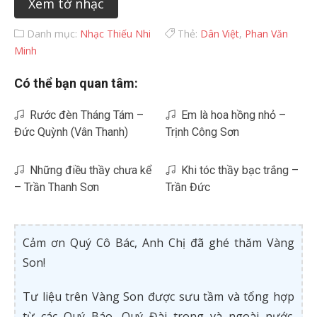
Xem tờ nhạc
Danh mục:
Nhạc Thiếu Nhi
Thẻ:
Dân Việt
,
Phan Văn
Minh
Có thể bạn quan tâm:
Rước đèn Tháng Tám –
Em là hoa hồng nhỏ –
Đức Quỳnh (Vân Thanh)
Trịnh Công Sơn
Những điều thầy chưa kể
Khi tóc thầy bạc trắng –
– Trần Thanh Sơn
Trần Đức
Cảm ơn Quý Cô Bác, Anh Chị đã ghé thăm Vàng
Son!
Tư liệu trên Vàng Son được sưu tầm và tổng hợp
từ các Quý Báo, Quý Đài trong và ngoài nước.