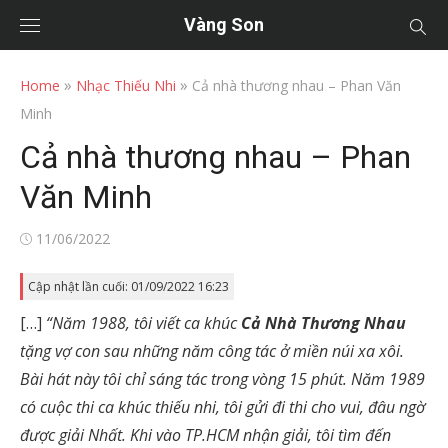
Vàng Son
»
»
Home
Nhạc Thiếu Nhi
Cả nhà thương nhau – Phan Văn
Minh
Cả nhà thương nhau – Phan
Văn Minh
Posted
11/06/2022
on
Cập nhật lần cuối: 01/09/2022 16:23
[…]
“Năm 1988, tôi viết ca khúc
Cả Nhà Thương Nhau
tặng vợ con sau những năm công tác ở miền núi xa xôi.
Bài hát này tôi chỉ sáng tác trong vòng 15 phút. Năm 1989
có cuộc thi ca khúc thiếu nhi, tôi gửi đi thi cho vui, đâu ngờ
được giải Nhất. Khi vào TP.HCM nhận giải, tôi tìm đến