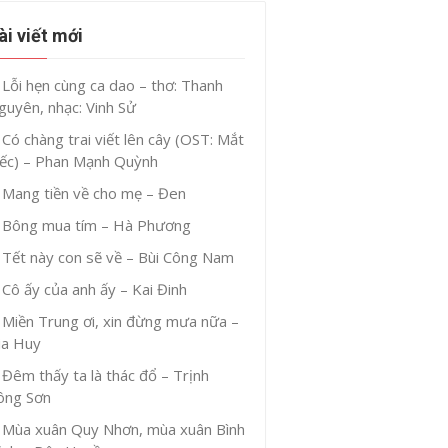
ài viết mới
Lỗi hẹn cùng ca dao – thơ: Thanh
guyên, nhạc: Vinh Sử
Có chàng trai viết lên cây (OST: Mắt
iếc) – Phan Mạnh Quỳnh
Mang tiền về cho mẹ – Đen
Bông mua tím – Hà Phương
Tết này con sẽ về – Bùi Công Nam
Cô ấy của anh ấy – Kai Đinh
Miền Trung ơi, xin đừng mưa nữa –
ia Huy
Đêm thấy ta là thác đổ – Trịnh
ông Sơn
Mùa xuân Quy Nhơn, mùa xuân Bình