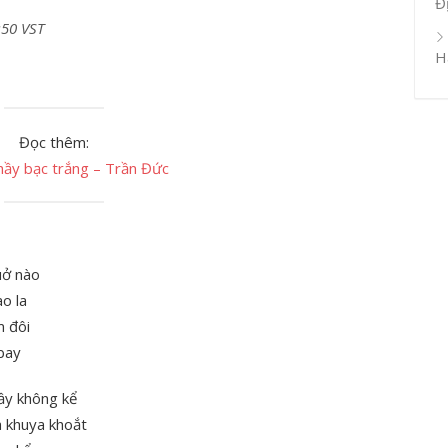
Đ
:50 VST
H
Đọc thêm:
thầy bạc trắng – Trần Đức
uở nào
o la
m đôi
bay
ầy không kể
a khuya khoắt