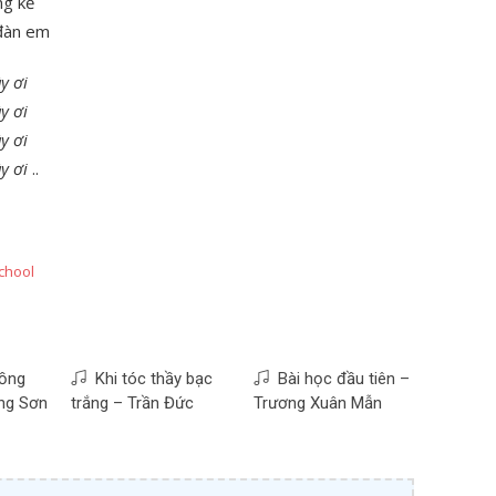
ng kể
 đàn em
y ơi
y ơi
y ơi
y ơi
..
chool
ồng
Khi tóc thầy bạc
Bài học đầu tiên –
ng Sơn
trắng – Trần Đức
Trương Xuân Mẫn