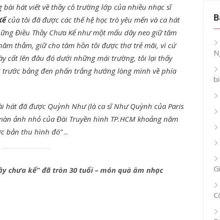
bài hát viết về thầy cô trường lớp của nhiều nhạc sĩ
B
Kể
của tôi đã được các thế hệ học trò yêu mến và ca hát
 Những Điều Thầy Chưa Kể như một mẩu dây neo giữ tâm
 thăm thẳm, giữ cho tâm hồn tôi được thơ trẻ mãi, vì cứ
N
y cất lên đâu đó dưới những mái trường, tôi lại thấy
ồi trước bảng đen phấn trắng hướng lòng mình về phía
b
ài hát đã được Quỳnh Như (là ca sĩ Như Quỳnh của Paris
ên màn ảnh nhỏ của Đài Truyền hình TP.HCM khoảng năm
ợc bản thu hình đó” ..
G
y chưa kể” đã tròn 30 tuổi – món quà âm nhạc
C