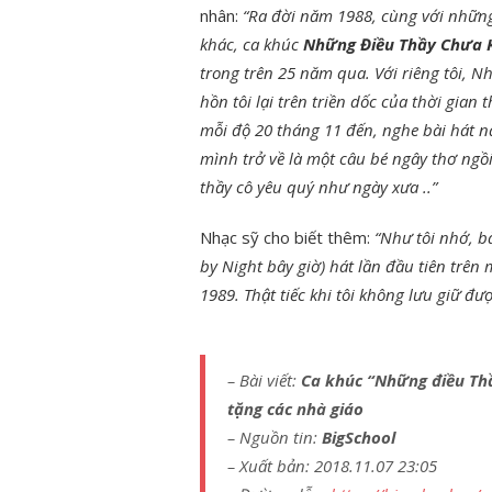
nhân:
“Ra đời năm 1988, cùng với những 
khác, ca khúc
Những Điều Thầy Chưa 
trong trên 25 năm qua. Với riêng tôi,
hồn tôi lại trên triền dốc của thời gian
mỗi độ 20 tháng 11 đến, nghe bài hát nà
mình trở về là một câu bé ngây thơ ng
thầy cô yêu quý như ngày xưa ..”
Nhạc sỹ cho biết thêm:
“Như tôi nhớ, b
by Night bây giờ) hát lần đầu tiên tr
1989. Thật tiếc khi tôi không lưu giữ đư
– Bài viết:
Ca khúc “Những điều Thầ
tặng các nhà giáo
– Nguồn tin:
BigSchool
– Xuất bản: 2018.11.07 23:05