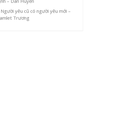
ịnh – Dân Huyền
Người yêu cũ có người yêu mới –
amlet Trương