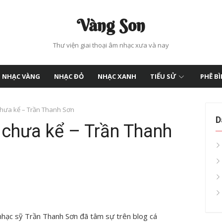
Vàng Son
Thư viện giai thoại âm nhạc xưa và nay
NHẠC VÀNG
NHẠC ĐỎ
NHẠC XANH
TIỂU SỬ
PHÊ B
chưa kể – Trần Thanh Sơn
D
 chưa kể – Trần Thanh
nhạc sỹ Trần Thanh Sơn đã tâm sự trên blog cá