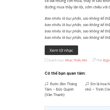
và dài những cơn mưa, thầy ơi sao khô
đường mưa thầy lặn lội, sớm chiều với
Bao nhiêu là bụi phấn, sao không kể thầ
bao nhiêu là bụi phấn, sao không kể thầ
bao nhiêu là bụi phấn, sao không kể thầ
bao nhiêu là bụi phấn, sao không kể thầ
Xem tờ nhạc
Danh mục:
Nhạc Thiếu Nhi
Thẻ:
BigS
Có thể bạn quan tâm:
Rước đèn Tháng
Em là hoa h
Tám – Đức Quỳnh
nhỏ – Trịnh Cô
(Vân Thanh)