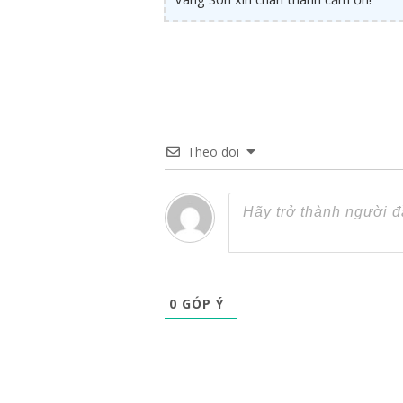
Theo dõi
0
GÓP Ý