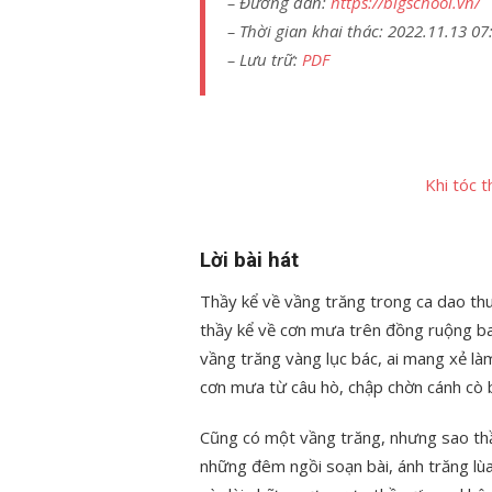
– Đường dẫn:
https://bigschool.vn/
– Thời gian khai thác: 2022.11.13 07
– Lưu trữ:
PDF
Khi tóc 
Lời bài hát
Thầy kể về vầng trăng trong ca dao th
thầy kể về cơn mưa trên đồng ruộng ba
vầng trăng vàng lục bác, ai mang xẻ là
cơn mưa từ câu hò, chập chờn cánh cò 
Cũng có một vầng trăng, nhưng sao th
những đêm ngồi soạn bài, ánh trăng lù