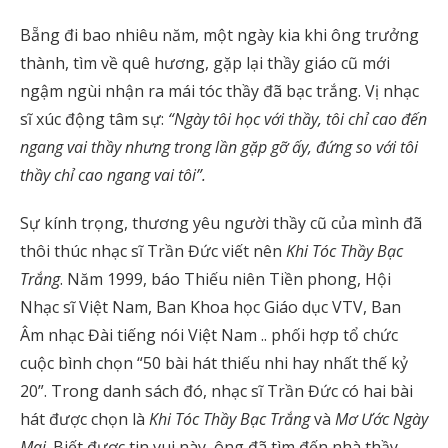
Bẵng đi bao nhiêu năm, một ngày kia khi ông trưởng
thành, tìm về quê hương, gặp lại thầy giáo cũ mới
ngậm ngùi nhận ra mái tóc thầy đã bạc trắng. Vị nhạc
sĩ xúc động tâm sự:
“Ngày tôi học với thầy, tôi chỉ cao đến
ngang vai thầy nhưng trong lần gặp gỡ ấy, đứng so với tôi
thầy chỉ cao ngang vai tôi”.
Sự kính trọng, thương yêu người thầy cũ của mình đã
thôi thúc nhạc sĩ Trần Đức viết nên
Khi Tóc Thầy Bạc
Trắng
. Năm 1999, báo Thiếu niên Tiền phong, Hội
Nhạc sĩ Việt Nam, Ban Khoa học Giáo dục VTV, Ban
Âm nhạc Đài tiếng nói Việt Nam .. phối hợp tổ chức
cuộc bình chọn “50 bài hát thiếu nhi hay nhất thế kỷ
20”. Trong danh sách đó, nhạc sĩ Trần Đức có hai bài
hát được chọn là
Khi Tóc Thầy Bạc Trắng
và
Mơ Ước Ngày
Mai
. Biết được tin vui này, ông đã tìm đến nhà thầy,