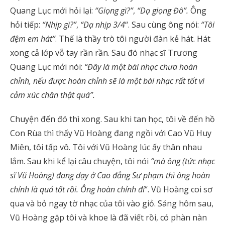
Quang Lục mới hỏi lại:
“Giọng gì?”
,
“Dạ giọng Đô”.
Ông
hỏi tiếp:
“Nhịp gì?”
,
“Dạ nhịp 3/4
“. Sau cùng ông nói:
“Tôi
đệm em hát”
. Thế là thầy trò tôi người đàn kẻ hát. Hát
xong cả lớp vỗ tay rần rần. Sau đó nhạc sĩ Trương
Quang Lục mới nói:
“Đây là một bài nhạc chưa hoàn
chỉnh, nếu được hoàn chỉnh sẽ là một bài nhạc rất tốt vì
cảm xúc chân thật quá”.
Chuyện đến đó thì xong. Sau khi tan học, tôi về đến hồ
Con Rùa thì thấy Vũ Hoàng đang ngồi với Cao Vũ Huy
Miên, tôi tấp vô. Tôi với Vũ Hoàng lúc ấy thân nhau
lắm. Sau khi kể lại câu chuyện, tôi nói
“mà ông (tức nhạc
sĩ Vũ Hoàng) đang dạy ở Cao đẳng Sư phạm thì ông hoàn
chỉnh là quá tốt rồi. Ông hoàn chỉnh đi
“. Vũ Hoàng coi sơ
qua và bỏ ngay tờ nhạc của tôi vào giỏ. Sáng hôm sau,
Vũ Hoàng gặp tôi và khoe là đã viết rồi, có phàn nàn