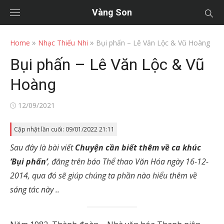
Vàng Son
»
»
Home
Nhạc Thiếu Nhi
Bụi phấn – Lê Văn Lộc & Vũ Hoàng
Bụi phấn – Lê Văn Lộc & Vũ
Hoàng
Posted
12/09/2021
on
Cập nhật lần cuối: 09/01/2022 21:11
Sau đây là bài viết
Chuyện cần biết thêm về ca khúc
‘Bụi phấn’
, đăng trên báo Thể thao Văn Hóa ngày 16-12-
2014, qua đó sẽ giúp chúng ta phần nào hiểu thêm về
sáng tác này ..