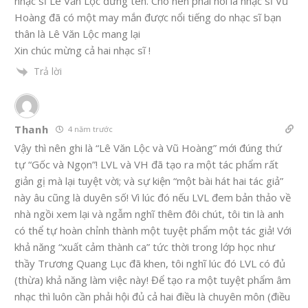
nhạc sĩ Lê Văn Lộc đứng tên. Cho nên phải nói là nhạc sĩ Vũ
Hoàng đã có một may mắn được nổi tiếng do nhạc sĩ bạn
thân là Lê Văn Lộc mang lại
Xin chúc mừng cả hai nhạc sĩ !
Trả lời
Thanh
4 năm trước
Vậy thì nên ghi là “Lê Văn Lộc và Vũ Hoàng” mới đúng thứ
tự “Gốc và Ngọn”! LVL và VH đã tạo ra một tác phẩm rất
giản gị mà lại tuyệt vời; và sự kiện “một bài hát hai tác giả”
này âu cũng là duyên số! Vì lúc đó nếu LVL đem bản thảo về
nhà ngồi xem lại và ngẫm nghĩ thêm đôi chút, tôi tin là anh
có thể tự hoàn chỉnh thành một tuyệt phẩm một tác giả! Với
khả năng “xuất cảm thành ca” tức thời trong lớp học như
thầy Trương Quang Lục đã khen, tôi nghĩ
lúc đó LVL có đủ
(thừa) khả năng làm việc này! Để tạo ra một tuyệt phẩm âm
nhạc thì luôn cần phải hội đủ cả hai điều là chuyên môn (điều