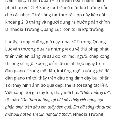
Năm 1982, Thành đoàn – Nhà văn hóa Thanh niên
phối hợp với CLB Sáng tác trẻ mở một lớp hướng dẫn
cho các nhạc sĩ trẻ sáng tác thực tế. Lớp này kéo dài
khoảng 2, 3 tháng và người đứng ra hướng dẫn chính
là nhạc sĩ Trương Quang Lục, còn tôi là lớp trưởng.
Lúc ấy, trong những giờ dạy, nhạc sĩ Trương Quang
Lục vẫn thường đưa ra những ví dụ về thủ pháp phát
triển viết lên bảng và sau đó khi mọi người chép xong
thì ông sẽ ngồi xuống diễn tấu minh họa ngay trên
đàn piano. Trong một lần, khi ông ngồi xuống ghế để
đàn piano thì tôi thấy trên đầu ông dính đầy bụi phấn.
Tôi thấy hình ảnh đó quá đẹp, thế là tôi sáng tác liền.
Viết xong, tôi giơ tay lên, thầy mới hỏi:
“Thắc mắc gì à?
“,
tôi bảo:
“Dạ thưa không, tại hồi nãy thầy viết bảng bụi
phấn dính trên đầu em thấy đẹp quá. Em đã sáng tác được
một bài hát và em xin hát tặng thầy”
. Nhạc sĩ Trương