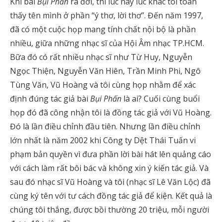
Khi bài
Bụi Phấn
ra đời, thì lúc này lúc khác tôi toàn
thấy tên mình ở phần “ý thơ, lời thơ”. Đến năm 1997,
đã có một cuộc họp mang tính chất nội bộ là phần
nhiều, giữa những nhạc sĩ của Hội Âm nhạc TP.HCM.
Bữa đó có rất nhiều nhạc sĩ như Từ Huy, Nguyễn
Ngọc Thiện, Nguyễn Văn Hiên, Trần Minh Phi, Ngô
Tùng Văn, Vũ Hoàng và tôi cùng họp nhằm để xác
định đúng tác giả bài
Bụi Phấn
là ai? Cuối cùng buổi
họp đó đã công nhận tôi là đồng tác giả với Vũ Hoàng.
Đó là lần điều chỉnh đầu tiên. Nhưng lần điều chỉnh
lớn nhất là năm 2002 khi Công ty Dệt Thái Tuấn vi
phạm bản quyền vì đưa phần lời bài hát lên quảng cáo
với cách làm rất bôi bác và không xin ý kiến tác giả. Và
sau đó nhạc sĩ Vũ Hoàng và tôi (nhạc sĩ Lê Văn Lộc) đã
cùng ký tên với tư cách đồng tác giả để kiện. Kết quả là
chúng tôi thắng, được bồi thường 20 triệu, mỗi người