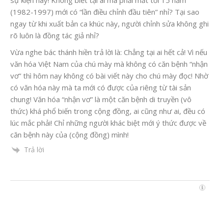
sự kiện này! Không biết tại ai mà phải mất tới 15 năm
(1982-1997) mới có “lần điều chỉnh đầu tiên” nhỉ? Tại sao
ngay từ khi xuất bản ca khúc này, người chỉnh sửa không ghi
rõ luôn là đồng tác giả nhỉ?
Vừa nghe bác thánh hiền trả lời là: Chẳng tại ai hết cả! Vì nếu
văn hóa Việt Nam của chú mày mà không có căn bệnh “nhận
vơ” thì hôm nay không có bài viết này cho chú mày đọc! Nhờ
có văn hóa này mà ta mới có được
của riêng từ
tài sản
chung! Văn hóa “nhận vơ” là một căn bệnh di truyền (
vô
thức
) khá
phổ biến
trong cộng đồng, ai cũng như ai, đều có
lúc mắc phải! Chỉ những người khác biệt mới ý thức được về
căn bệnh này của (cộng đồng) mình!
Trả lời