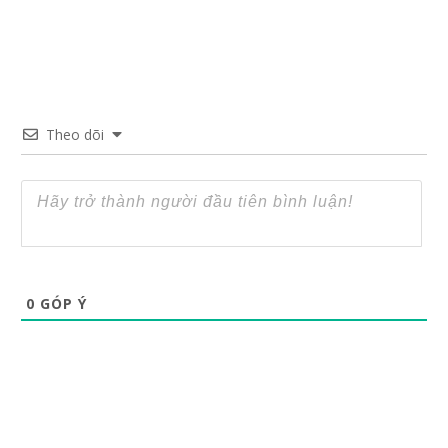
Theo dõi
0
GÓP Ý