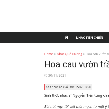
NHẠC TIỀN CHIẾN
»
»
Home
Nhạc Quê Hương
Hoa cau vườn t
Hoa cau vườn tr
Posted
30/11/2021
on
Cập nhật lần cuối: 01/12/2021 16:33
Sinh thời, nhạc sĩ Nguyễn Tiến từng ch
Bài hát này, tôi viết một mạch từ một ý