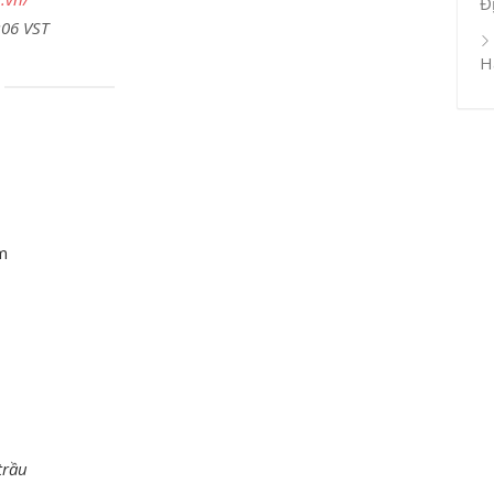
Đ
:06 VST
H
m
trầu