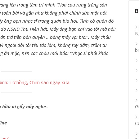
ang lên trong tâm trí mình “Hoa cau rụng trắng sân
B
ủa toàn bài và gần như không phải chỉnh sửa một nốt
ấy ông bạn nhạc sĩ trong quán bia hơi. Tình cờ quán đó
 do NSND Thu Hiền hát. Mấy ông bạn chỉ vào tôi mà nói:
N
uán trả tiền bản quyền .. bằng mấy vại bia!”. Mấy cháu
ì ngoài đời tôi tếu táo lắm, không say đắm, trầm tư
b
ong ăn mặc, nên các cháu mới bảo: “Nhạc sĩ phải khác
Sinh: Tơ hồng, Chim sáo ngày xưa
n bầu ai gẩy nấy nghe…
G
ine
C
.vn/