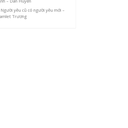
ịnh – Dân Huyền
Người yêu cũ có người yêu mới –
amlet Trương