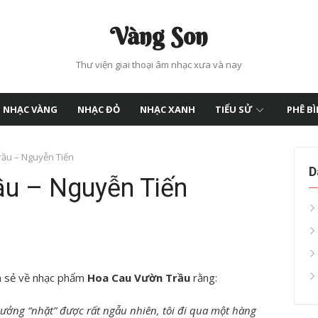
Vàng Son
Thư viện giai thoại âm nhạc xưa và nay
NHẠC VÀNG
NHẠC ĐỎ
NHẠC XANH
TIỂU SỬ
PHÊ B
rầu – Nguyễn Tiến
D
ầu – Nguyễn Tiến
ia sẻ về nhạc phẩm
Hoa Cau Vườn Trầu
rằng:
 tưởng “nhặt” được rất ngẫu nhiên, tôi đi qua một hàng