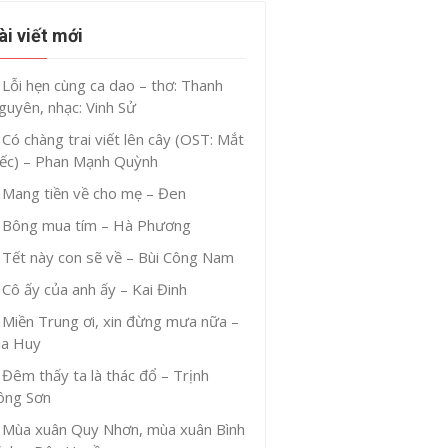
ài viết mới
Lỗi hẹn cùng ca dao – thơ: Thanh
guyên, nhạc: Vinh Sử
Có chàng trai viết lên cây (OST: Mắt
iếc) – Phan Mạnh Quỳnh
Mang tiền về cho mẹ – Đen
Bông mua tím – Hà Phương
Tết này con sẽ về – Bùi Công Nam
Cô ấy của anh ấy – Kai Đinh
Miền Trung ơi, xin đừng mưa nữa –
ia Huy
Đêm thấy ta là thác đổ – Trịnh
ông Sơn
Mùa xuân Quy Nhơn, mùa xuân Bình