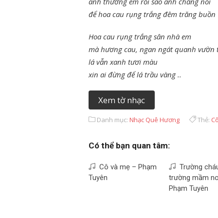
anh thương em rồi sao anh chẳng nói
để hoa cau rụng trắng đêm trăng buồn
Hoa cau rụng trắng sân nhà em
mà hương cau, ngan ngát quanh vườn 
lá vẫn xanh tươi màu
xin ai đừng để lá trầu vàng ..
Xem tờ nhạc
Danh mục:
Nhạc Quê Hương
Thẻ:
Cô
Có thể bạn quan tâm:
Cô và mẹ – Phạm
Trường cháu
Tuyên
trường mầm no
Phạm Tuyên