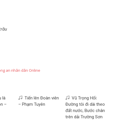
trầu
ng an nhân dân Online
 là
Tiến lên Đoàn viên
Vũ Trọng Hối:
n –
– Phạm Tuyên
Đường tôi đi dài theo
đất nước, Bước chân
trên dải Trường Sơn