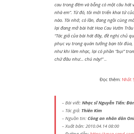
cau trong
đêm và bỗng có một câu hát v
nhà em”. Từ đó, tôi mới triển khai tứ c
nào. Tôi nhớ, có lần, đang ngồi cùng m
lại đang mở bài hát Hoa Cau Vườn Trầu
“Tác giả của bài hát đây, đề nghị chủ q
phục vụ trong quán tưởng bạn tôi đùa, v
như khi làm nhạc, lại có phần “bụi” tr
chứ đâu như… chú này!” ..
Đọc thêm:
Nhất 
– Bài viết:
Nhạc sĩ Nguyễn Tiến: Đà
– Tác giả:
Thiên Kim
– Nguồn tin:
Công an nhân dân
Onl
– Xuất bản: 2010.04.14 08:00
– Đường dẫn:
https://vnca.cand.com