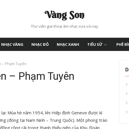
Vàng Son
Thư viện giai thoại âm nhạc xưa và nay
NHẠC VÀNG
NHẠC ĐỎ
NHẠC XANH
TIỂU SỬ
PHÊ B
ên – Phạm Tuyên
D
iên – Phạm Tuyên
 lại: Mùa hè năm 1954, khi Hiệp định Geneve được kí
ương (đóng tại Nam Ninh – Trung Quốc). Một phong trào
động rộng rãi trong thanh thiếu niên của Khu. Đoàn