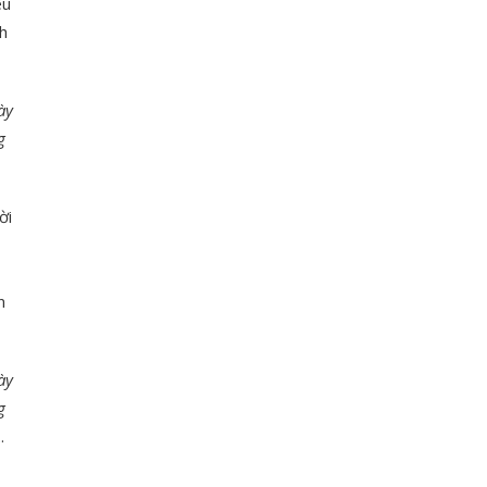
êu
h
ày
g
ời
n
ày
g
.