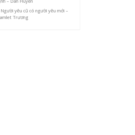
ịnh – Dân Huyền
Người yêu cũ có người yêu mới –
amlet Trương