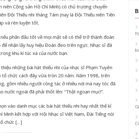
h niên Cộng sản Hồ Chí Minh) có chủ trương chuyển
B
iên Đội Thiếu nhi tháng Tám (nay là Đội Thiếu niên Tiền
p và rèn luyện tốt.
N
5 nếu phấn đấu tốt về mọi mặt sẽ có thể trở thành đoàn
ỏ để nhận lấy huy hiệu Đoàn đeo trên ngực. Nhạc sĩ đã
b
rong khu kí túc xá của nước bạn.
 thiệu những bài hát thiếu nhi của nhạc sĩ Phạm Tuyên
ội tổ chức cách đây vừa tròn 20 năm. Năm 1998, trên
ng, gồm nhiều người công tác ở nhiều nơi mà nay tóc đã
áo nước ngoài đã phải thốt lên: “Thật ngoạn mục!”.
ọn vào danh mục các bài hát thiếu nhi hay nhất thế kỉ
G
 Minh kết hợp với Hội Nhạc sĩ Việt Nam, Đài Tiếng nói
tổ chức […]
C