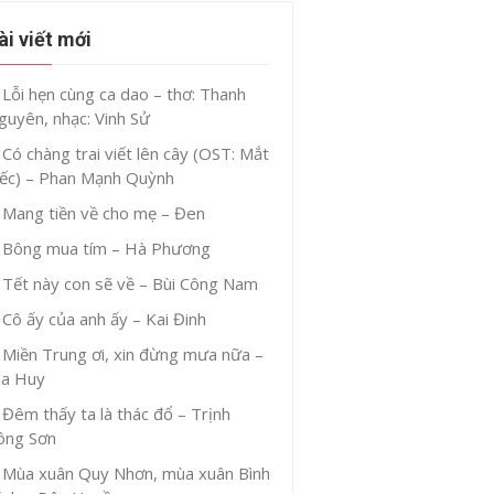
ài viết mới
Lỗi hẹn cùng ca dao – thơ: Thanh
guyên, nhạc: Vinh Sử
Có chàng trai viết lên cây (OST: Mắt
iếc) – Phan Mạnh Quỳnh
Mang tiền về cho mẹ – Đen
Bông mua tím – Hà Phương
Tết này con sẽ về – Bùi Công Nam
Cô ấy của anh ấy – Kai Đinh
Miền Trung ơi, xin đừng mưa nữa –
ia Huy
Đêm thấy ta là thác đổ – Trịnh
ông Sơn
Mùa xuân Quy Nhơn, mùa xuân Bình