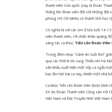
thanh niên Cứu quốc (nay là Đoàn Than
thẳng lên đoàn viên đối với những đội v
phong Hồ Chí Minh) có thành tích học tậ
Có nghĩa là với các em ở lứa tuổi 14-1
viên thanh niên, rời chiếc khăn quàng đ
sáng tác ca khúc:
Tiến Lên Đoàn Viên
t
Trong đêm nhạc “Cánh én tuổi thơ” giới
qua các thời kì do cung Thiếu nhi Hà N
sân khấu xuất hiện một tốp ca ngẫu hứ
bạc lên hát bài ca này, khiến một nhà b
Ca khúc
Tiến Lên Đoàn Viên
được bình ch
XX do Đoàn Thanh niên Cộng sản Hồ Chí
Việt Nam và Đài Truyền hình Việt Nam 