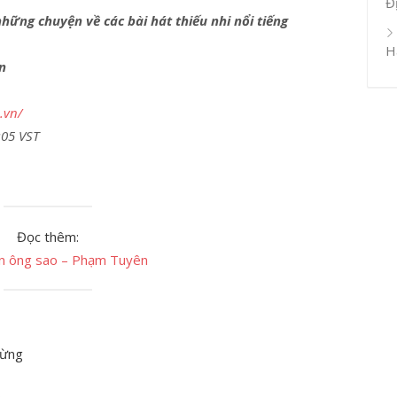
Đ
ững chuyện về các bài hát thiếu nhi nổi tiếng
H
n
.vn/
:05 VST
Đọc thêm:
èn ông sao – Phạm Tuyên
bừng