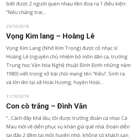
biết được 2 người quen nhau liền đưa ra 1 điều kiện:
“Nếu chàng trai…
Posted
23/10/2018
on
Vọng Kim lang – Hoàng Lê
Vọng Kim Lang (Nhớ Kim Trọng) được cố nhạc sĩ
Hoàng Lê (nguyên chủ nhiệm bộ môn dân ca, trường
Trung học Văn hóa Nghệ thuật Bình Định những năm
1980) viết trong vở bài chòi mang tên “Kiều”. Sinh ra
và lớn lên tại xã Hoài Hương, huyện Hoài…
Posted
11/10/2018
on
Con cò trắng – Đình Văn
“.. Cách đây khá lâu, tôi được trưởng đoàn ca nhạc Cà
Mau mời về diễn phục vụ khán giả quê nhà. Đoàn diễn
tại đây 2 đêm tại một huyện nhỏ, không có khách sạn