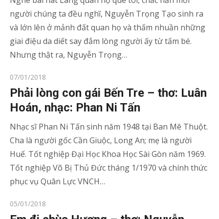
Nghe bài hát Làng quan họ quê tôi, chắc hẳn mỗi
người chúng ta đều nghĩ, Nguyễn Trọng Tạo sinh ra
và lớn lên ở mảnh đất quan họ và thấm nhuần những
giai điệu da diết say đắm lòng người ấy từ tấm bé.
Nhưng thật ra, Nguyễn Trọng…
Posted
07/01/2018
on
Phải lòng con gái Bến Tre – thơ: Luân
Hoán, nhạc: Phan Ni Tấn
Nhạc sĩ Phan Ni Tấn sinh năm 1948 tại Ban Mê Thuột.
Cha là người gốc Cần Giuộc, Long An; mẹ là người
Huế. Tốt nghiệp Đại Học Khoa Học Sài Gòn năm 1969.
Tốt nghiệp Võ Bị Thủ Đức tháng 1/1970 và chính thức
phục vụ Quân Lực VNCH…
Posted
05/01/2018
on