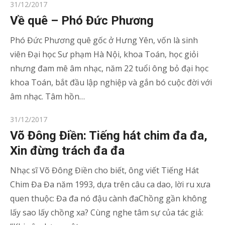
Posted
31/12/2017
on
Về quê – Phó Đức Phương
Phó Đức Phương quê gốc ở Hưng Yên, vốn là sinh
viên Đại học Sư phạm Hà Nội, khoa Toán, học giỏi
nhưng đam mê âm nhạc, năm 22 tuổi ông bỏ đại học
khoa Toán, bắt đầu lập nghiệp và gắn bó cuộc đời với
âm nhạc. Tâm hồn…
Posted
31/12/2017
on
Võ Đông Điền: Tiếng hát chim đa đa,
Xin đừng trách đa đa
Nhạc sĩ Võ Đông Điền cho biết, ông viết Tiếng Hát
Chim Đa Đa năm 1993, dựa trên câu ca dao, lời ru xưa
quen thuộc: Đa đa nó đậu cành đaChồng gần không
lấy sao lấy chồng xa? Cùng nghe tâm sự của tác giả: