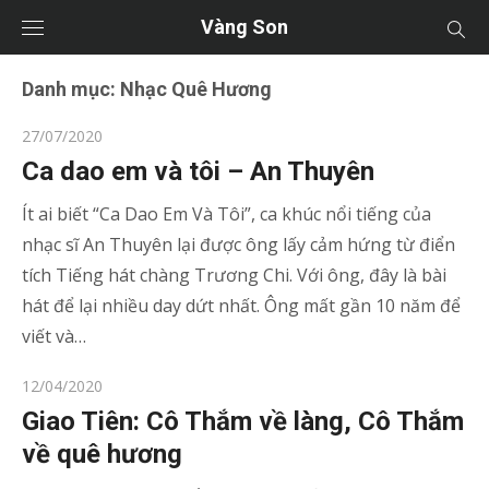
Vàng Son
Danh mục:
Nhạc Quê Hương
Posted
27/07/2020
on
Ca dao em và tôi – An Thuyên
Ít ai biết “Ca Dao Em Và Tôi”, ca khúc nổi tiếng của
nhạc sĩ An Thuyên lại được ông lấy cảm hứng từ điển
tích Tiếng hát chàng Trương Chi. Với ông, đây là bài
hát để lại nhiều day dứt nhất. Ông mất gần 10 năm để
viết và…
Posted
12/04/2020
on
Giao Tiên: Cô Thắm về làng, Cô Thắm
về quê hương