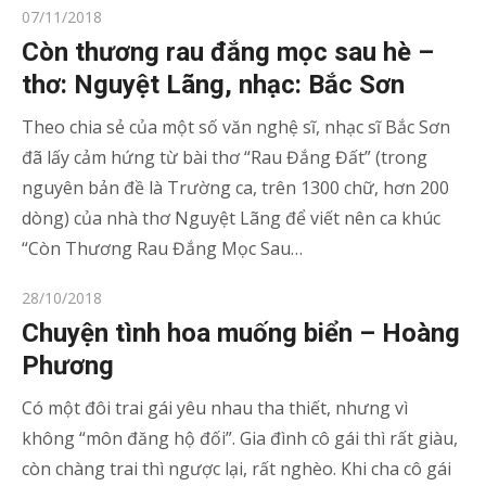
Posted
07/11/2018
on
Còn thương rau đắng mọc sau hè –
thơ: Nguyệt Lãng, nhạc: Bắc Sơn
Theo chia sẻ của một số văn nghệ sĩ, nhạc sĩ Bắc Sơn
đã lấy cảm hứng từ bài thơ “Rau Đắng Đất” (trong
nguyên bản đề là Trường ca, trên 1300 chữ, hơn 200
dòng) của nhà thơ Nguyệt Lãng để viết nên ca khúc
“Còn Thương Rau Đắng Mọc Sau…
Posted
28/10/2018
on
Chuyện tình hoa muống biển – Hoàng
Phương
Có một đôi trai gái yêu nhau tha thiết, nhưng vì
không “môn đăng hộ đối”. Gia đình cô gái thì rất giàu,
còn chàng trai thì ngược lại, rất nghèo. Khi cha cô gái