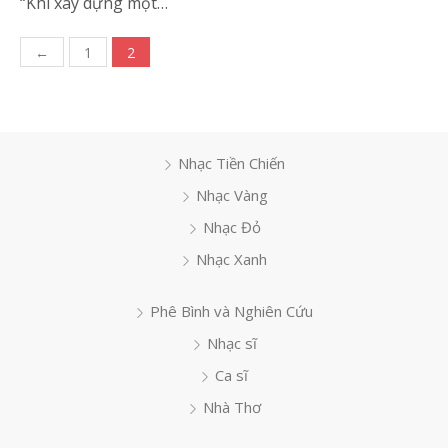
“Khi xây dựng một…
Phân
←
1
2
trang
bài
viết
Nhạc Tiền Chiến
Nhạc Vàng
Nhạc Đỏ
Nhạc Xanh
Phê Bình và Nghiên Cứu
Nhạc sĩ
Ca sĩ
Nhà Thơ