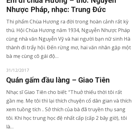
Em đi chùa Hương – thơ: Nguyễn
Nhược Pháp, nhạc: Trung Đức
Thi phẩm Chùa Hương ra đời trong hoàn cảnh rất kỳ
thú. Hội Chùa Hương năm 1934, Nguyễn Nhược Pháp
cùng nhà văn Nguyễn Vỹ và hai người bạn nữ sinh Hà
thành đi trẩy hội. Đến rừng mơ, hai văn nhân gặp một
bà mẹ cùng cô gái độ…
Posted
31/12/2017
on
Quán gấm đầu làng – Giao Tiên
Nhạc sĩ Giao Tiên cho biết: “Thuở thiếu thời tôi rất
gần mẹ. Mẹ tôi thì lại thích chuyện cổ dân gian và thích
xem tuồng tích .. Sở thích của bà đã truyền thụ sang
tôi. Khi học trung học đệ nhất cấp (cấp 2 bây giờ), tôi
là…