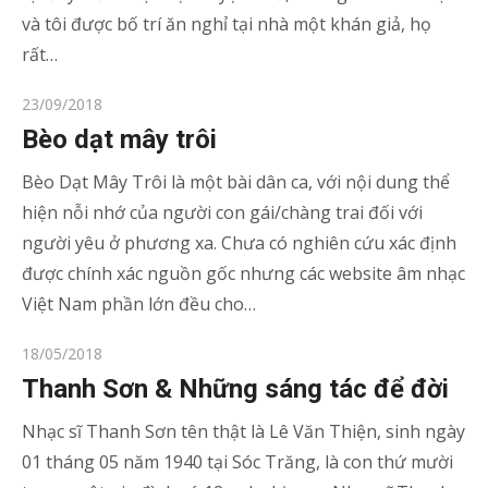
và tôi được bố trí ăn nghỉ tại nhà một khán giả, họ
rất…
Posted
23/09/2018
on
Bèo dạt mây trôi
Bèo Dạt Mây Trôi là một bài dân ca, với nội dung thể
hiện nỗi nhớ của người con gái/chàng trai đối với
người yêu ở phương xa. Chưa có nghiên cứu xác định
được chính xác nguồn gốc nhưng các website âm nhạc
Việt Nam phần lớn đều cho…
Posted
18/05/2018
on
Thanh Sơn & Những sáng tác để đời
Nhạc sĩ Thanh Sơn tên thật là Lê Văn Thiện, sinh ngày
01 tháng 05 năm 1940 tại Sóc Trăng, là con thứ mười