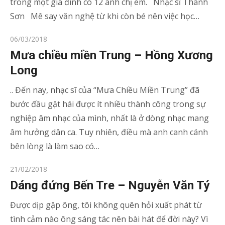
trong một gia đình có 12 anh chị em. Nhạc sĩ Thanh
Sơn Mê say văn nghệ từ khi còn bé nên việc học…
Posted
06/03/2018
on
Mưa chiều miền Trung – Hồng Xương
Long
.. Đến nay, nhạc sĩ của “Mưa Chiều Miền Trung” đã
bước đầu gặt hái được ít nhiều thành công trong sự
nghiệp âm nhạc của mình, nhất là ở dòng nhạc mang
âm hưởng dân ca. Tuy nhiên, điều mà anh canh cánh
bên lòng là làm sao có…
Posted
21/02/2018
on
Dáng đứng Bến Tre – Nguyễn Văn Tý
Được dịp gặp ông, tôi không quên hỏi xuất phát từ
tình cảm nào ông sáng tác nên bài hát để đời này? Vì