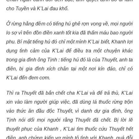
cho Tuyền và K’Lai đau khổ.
Ở rừng hằng đêm có tiếng hú ghê rợn vọng về, mọi người
lo sợ vì trên đồn điền xanh tốt kia đã thấm máu bao người
phu. Bí mật tiếng hú đó chỉ một mình K’Lai biết, Khanh lợi
dụng tình cảm của K’Lai để điều tra một chuyện khác
trong gia đình ông Tịnh : tiếng hú đó là của Thuyết, anh ta
điên, bị gia đình xích chân tại một nơi kín đáo, chỉ có
K’Lai đến đem cơm.
Thì ra Thuyết đã bắn chết cha K’Lai và để trả thù, K’Lai
xin vào làm người giúp việc, đã dùng lá thuốc rừng trộn
vào thức ăn đầu độc Thuyết, vì danh dự gia đình, ông
Tịnh nói dối mọi người rằng Thuyết đã chết. Bị lời lẽ
thuyết phục của Khanh , K’Lai tìm thuốc cứu Thuyết hết
điên, anh chứng kiến vợ mình tỏ tình với Khanh, quá đỗi