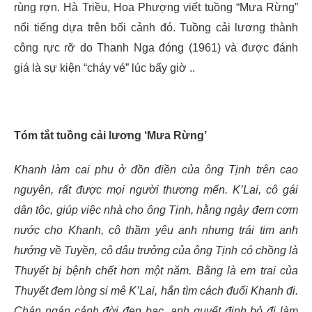
rùng rợn. Hà Triều, Hoa Phượng viết tuồng “Mưa Rừng”
nổi tiếng dựa trên bối cảnh đó. Tuồng cải lương thành
công rực rỡ do Thanh Nga đóng (1961) và được đánh
giá là sự kiện “cháy vé” lúc bấy giờ ..
Tóm tắt tuồng cải lương ‘Mưa Rừng’
Khanh làm cai phu ở đồn điền của ông Tịnh trên cao
nguyên, rất được mọi người thương mến. K’Lai, cô gái
dân tộc, giúp việc nhà cho ông Tịnh, hằng ngày đem cơm
nước cho Khanh, cô thầm yêu anh nhưng trái tim anh
hướng về Tuyền, cô dâu trưởng của ông Tịnh có chồng là
Thuyết bị bệnh chết hơn một năm. Bằng là em trai của
Thuyết đem lòng si mê K’Lai, hắn tìm cách đuổi Khanh đi.
Chán ngán cảnh đời đen bạc, anh quyết định bỏ đi làm