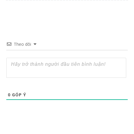
Theo dõi
0
GÓP Ý