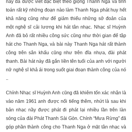
này đã được viết đặc biệt theo giọng Thanh Nga và tính
toán rất kỹ những đoạn nào làm Thanh Nga phát huy hết
khả năng cũng như để giảm thiểu những sở đoản của
một nghệ sĩ cải lương khi hát tân nhạc. Nhạc sĩ Huỳnh
Anh đã bỏ rất nhiều công sức cũng như thời gian để tập
hát cho Thanh Nga, và bài này Thanh Nga hát rất thành
công trên sân khấu cũng như trên đĩa nhựa, đài phát
thanh. Bài hát này đã gắn liền tên tuổi của anh với người
nữ nghệ sĩ khả ái trong suốt giai đoạn thành công của nó
..
Chính Nhạc sĩ Huỳnh Anh cũng đã khiêm tốn xác nhận là
vào năm 1961 anh được nổi tiếng thêm, nhứt là sau khi
bản nhạc nầy được phát đi phát lại nhiều lần trên làn
sóng của đài Phát Thanh Sài Gòn. Chính “Mưa Rừng” đã
góp phần thành công cho Thanh Nga ở mặt tân nhạc và