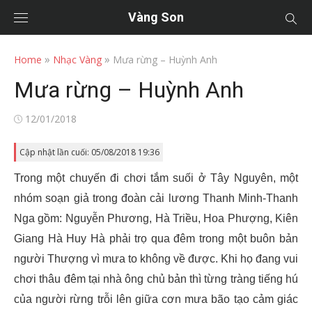
Vàng Son
»
»
Home
Nhạc Vàng
Mưa rừng – Huỳnh Anh
Mưa rừng – Huỳnh Anh
Posted
12/01/2018
on
Cập nhật lần cuối: 05/08/2018 19:36
Trong một chuyến đi chơi tắm suối ở Tây Nguyên, một
nhóm soạn giả trong đoàn cải lương Thanh Minh-Thanh
Nga gồm: Nguyễn Phương, Hà Triều, Hoa Phượng, Kiên
Giang Hà Huy Hà phải trọ qua đêm trong một buôn bản
người Thượng vì mưa to không về được. Khi họ đang vui
chơi thâu đêm tại nhà ông chủ bản thì từng tràng tiếng hú
của người rừng trỗi lên giữa cơn mưa bão tạo cảm giác