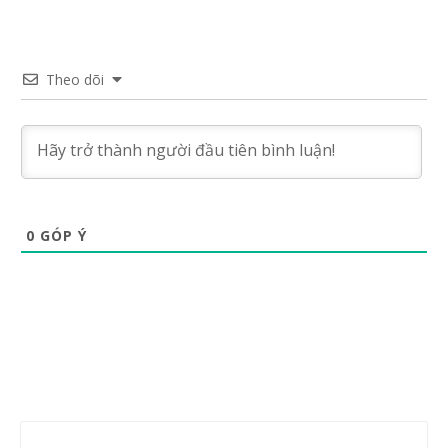
Theo dõi
0
GÓP Ý