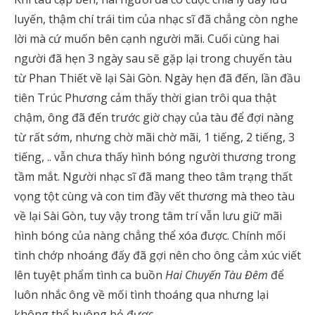
luyến, thậm chí trái tim của nhạc sĩ đã chẳng còn nghe
lời mà cứ muốn bên cạnh người mãi. Cuối cùng hai
người đã hẹn 3 ngày sau sẽ gặp lại trong chuyến tàu
từ Phan Thiết về lại Sài Gòn. Ngày hẹn đã đến, lần đầu
tiên Trúc Phương cảm thấy thời gian trôi qua thật
chậm, ông đã đến trước giờ chạy của tàu để đợi nàng
từ rất sớm, nhưng chờ mãi chờ mãi, 1 tiếng, 2 tiếng, 3
tiếng, .. vẫn chưa thấy hình bóng người thương trong
tầm mắt. Người nhạc sĩ đã mang theo tâm trạng thất
vọng tột cùng và con tim đầy vết thương mà theo tàu
về lại Sài Gòn, tuy vậy trong tâm trí vẫn lưu giữ mãi
hình bóng của nàng chẳng thể xóa được. Chính mối
tình chớp nhoáng đấy đã gợi nên cho ông cảm xúc viết
lên tuyệt phẩm tình ca buồn
Hai Chuyến Tàu Đêm
để
luôn nhắc ông về mối tình thoáng qua nhưng lại
không thể buông bỏ được ..