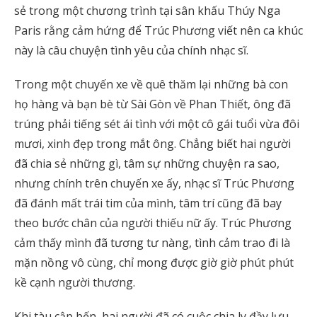
sẻ trong một chương trình tại sân khấu Thúy Nga
Paris rằng cảm hứng để Trúc Phương viết nên ca khúc
này là câu chuyện tình yêu của chính nhạc sĩ.
Trong một chuyến xe về quê thăm lại những bà con
họ hàng và bạn bè từ Sài Gòn về Phan Thiết, ông đã
trúng phải tiếng sét ái tình với một cô gái tuổi vừa đôi
mươi, xinh đẹp trong mắt ông. Chẳng biết hai người
đã chia sẻ những gì, tâm sự những chuyện ra sao,
nhưng chính trên chuyến xe ấy, nhạc sĩ Trúc Phương
đã đánh mất trái tim của mình, tâm trí cũng đã bay
theo bước chân của người thiếu nữ ấy. Trúc Phương
cảm thấy mình đã tương tư nàng, tình cảm trao đi là
mặn nồng vô cùng, chỉ mong được giờ giờ phút phút
kề cạnh người thương.
Khi tàu cập bến, hai người đã có cuộc chia ly đầy lưu