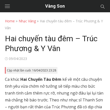
Vàng Son
»
»
Home
Nhạc Vàng
Hai chuyến tàu đêm – Trúc Phương & Y
Vân
Hai chuyến tàu đêm – Trúc
Phương & Y Vân
Posted
09/04/2023
on
Cập nhật lần cuối: 16/04/2023 23:28
Ca khúc
Hai Chuyến Tàu Đêm
kể về một câu chuyện
tình yêu vừa chớm nở tưởng sẽ tiếp màu cho bức
tranh tình cảm thêm rực rỡ, nhưng ngờ đâu lại lụi tàn
mà chẳng hề báo trước. Theo như nhạc sĩ Thanh Sơn
– người bạn rất thân của Trúc Phương đã có dịp chia