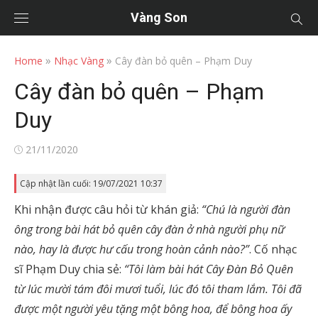
Vàng Son
»
»
Home
Nhạc Vàng
Cây đàn bỏ quên – Phạm Duy
Cây đàn bỏ quên – Phạm
Duy
Posted
21/11/2020
on
Cập nhật lần cuối: 19/07/2021 10:37
Khi nhận được câu hỏi từ khán giả:
“Chú là người đàn
ông trong bài hát bỏ quên cây đàn ở nhà người phụ nữ
nào, hay là được hư cấu trong hoàn cảnh nào?”
. Cố nhạc
sĩ Phạm Duy chia sẻ:
“Tôi làm bài hát Cây Đàn Bỏ Quên
từ lúc mười tám đôi mươi tuổi, lúc đó tôi tham lắm. Tôi đã
được một người yêu tặng một bông hoa, để bông hoa ấy