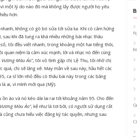
 vì một lý do nào đó mà không lấy được người họ yêu
B
hiều hơn.
 nhanh, không có gò bó sửa tới sửa lui. Khi có cảm hứng
N
iờ, sau khi đã tung ra khá nhiều những bài nhạc thâu
số, tôi đều viết nhanh, trong khoảng một hai tiếng thôi,
b
Tôi quan niệm là cảm xúc mạnh, lời và nhạc nó đến cùng
 Vương Màu Áo”
, tôi vô tình gặp chị Lệ Thu, tôi nhờ chị
ược quá, chị sẽ lăng xê. May mắn về sau này, hầu hết các
5, ca sĩ lớn nhỏ đều có thâu bài này trong các băng
 là ai, vì mình mới qua (Mỹ).
ồn ào và nó kéo dài lai rai tới khoảng năm 95. Cho đến
G
 Vương Màu Áo”
, kể như là tơi bời, có người sử dụng rất
 và cũng chưa hiểu việc đăng ký tác quyền, nhưng sau
C