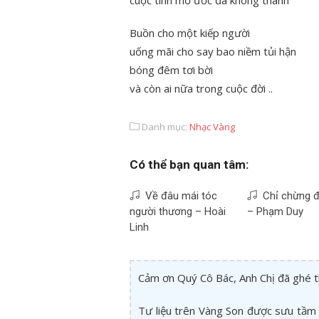
cuộc tình mơ ước đã không thành
Buồn cho một kiếp người
uống mãi cho say bao niềm tủi hận
bóng đêm tơi bời
và còn ai nữa trong cuộc đời ..
Danh mục:
Nhạc Vàng
Có thể bạn quan tâm:
Về đâu mái tóc
Chỉ chừng đ
người thương – Hoài
– Phạm Duy
Linh
Cảm ơn Quý Cô Bác, Anh Chị đã ghé 
Tư liệu trên Vàng Son được sưu tầm 