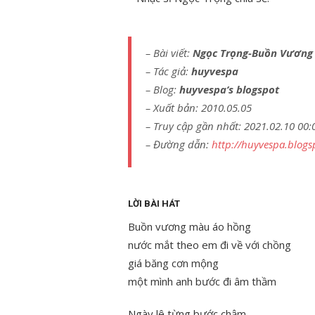
– Bài viết:
Ngọc Trọng-Buồn Vương
– Tác giả:
huyvespa
– Blog:
huyvespa’s blogspot
– Xuất bản: 2010.05.05
– Truy cập gần nhất: 2021.02.10 00
– Đường dẫn:
http://huyvespa.blog
LỜI BÀI HÁT
Buồn vương màu áo hồng
nước mắt theo em đi về với chồng
giá băng cơn mộng
một mình anh bước đi âm thầm
Ngày lê từng bước chậm