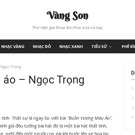
Vàng Son
Thư viện giai thoại âm nhạc xưa và nay
NHẠC VÀNG
NHẠC ĐỎ
NHẠC XANH
TIỂU SỬ
PHÊ B
 Ngọc Trọng
D
 áo – Ngọc Trọng
 tình. Thật sự là ngay lúc viết bài
“Buồn Vương Màu Áo”
,
ính giả đều tưởng bài hát đó là một bài hát thất tình,
ạng, nghĩ đến một người con gái khi bước lên xe hoa họ