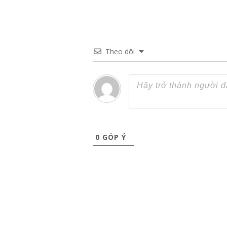
Theo dõi
0
GÓP Ý