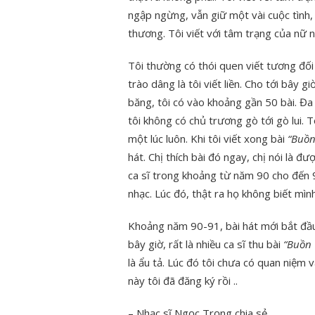
ngập ngừng, vẫn giữ một vài cuộc tình,
thương. Tôi viết với tâm trạng của nữ n
Tôi thường có thói quen viết tương đối
trào dâng là tôi viết liền. Cho tới bây g
băng, tôi có vào khoảng gần 50 bài. Đa 
tôi không có chủ trương gò tới gò lui. 
một lúc luôn. Khi tôi viết xong bài
“Buồn
hát. Chị thích bài đó ngay, chị nói là đ
ca sĩ trong khoảng từ năm 90 cho đến 9
nhạc. Lúc đó, thật ra họ không biết mình
Khoảng năm 90-91, bài hát mới bắt đầu 
bây giờ, rất là nhiều ca sĩ thu bài
“Buồn
là ẩu tả. Lúc đó tôi chưa có quan niệm
này tôi đã đăng ký rồi ..
– Nhạc sĩ Ngọc Trọng chia sẻ.