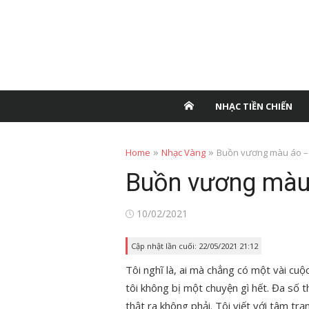
NHẠC TIỀN CHIẾN
»
»
Home
Nhạc Vàng
Buồn vương màu áo –
Buồn vương màu
Posted
10/02/2021
on
Cập nhật lần cuối: 22/05/2021 21:12
Tôi nghĩ là, ai mà chẳng có một vài cuộc
tôi không bị một chuyện gì hết. Đa số th
thật ra không phải. Tôi viết với tâm tr