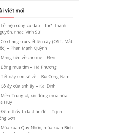
ài viết mới
Lỗi hẹn cùng ca dao – thơ: Thanh
guyên, nhạc: Vinh Sử
Có chàng trai viết lên cây (OST: Mắt
iếc) – Phan Mạnh Quỳnh
Mang tiền về cho mẹ – Đen
Bông mua tím – Hà Phương
Tết này con sẽ về – Bùi Công Nam
Cô ấy của anh ấy – Kai Đinh
Miền Trung ơi, xin đừng mưa nữa –
ia Huy
Đêm thấy ta là thác đổ – Trịnh
ông Sơn
Mùa xuân Quy Nhơn, mùa xuân Bình