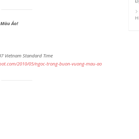
Đ
H
 Màu Áo!
:07 Vietnam Standard Time
spot.com/2010/05/ngoc-trong-buon-vuong-mau-ao