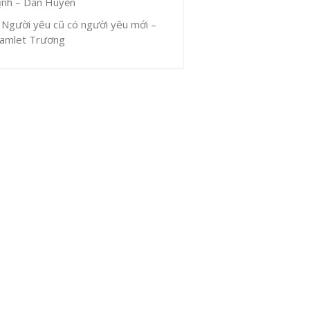
ịnh – Dân Huyền
Người yêu cũ có người yêu mới –
amlet Trương