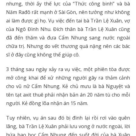
nhưng, thời ấy thế lực của “Thức công binh” và bà
Năm Rađô rất mạnh ở Sài Gòn, nên tưởng như không
ai làm được gì họ. Vụ việc đến tai bà Trần Lệ Xuân, vợ
của Ngô Đình Nhu. Đích thân bà Trần Lệ Xuân cũng
đã đến thăm và đưa Cẩm Nhung sang nước ngoài
chữa trị. Nhưng do vết thương quá nặng nên các bác
sĩ ở đây cũng không thể giúp cô.
3 tháng sau ngày xảy ra vụ việc, một phiên tòa được
mở công khai để xử những người gây ra thảm cảnh
cho vũ nữ Cẩm Nhung. Kẻ chủ mưu là bà Nguyệt và
tên tạt axit thuê phải nhận bản án 20 năm tù cho mỗi
người. Kẻ đồng lõa nhận án 15 năm.
Tuy nhiên, vụ án sau đó bị đình lại rồi rơi vào quên
lãng, bà Trần Lệ Xuân phải lưu vong ở nước ngoài, lời
hứa bao bọc Cẩm Nhung đến suốt đời của bà Xuân