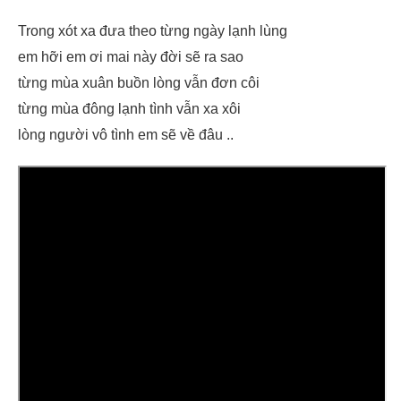
Trong xót xa đưa theo từng ngày lạnh lùng
em hỡi em ơi mai này đời sẽ ra sao
từng mùa xuân buồn lòng vẫn đơn côi
từng mùa đông lạnh tình vẫn xa xôi
lòng người vô tình em sẽ về đâu ..