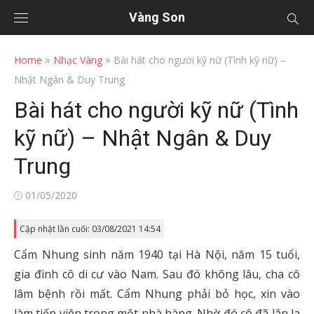
Vàng Son
»
»
Home
Nhạc Vàng
Bài hát cho người kỹ nữ (Tình kỹ nữ) –
Nhật Ngân & Duy Trung
Bài hát cho người kỹ nữ (Tình
kỹ nữ) – Nhật Ngân & Duy
Trung
Posted
01/05/2020
on
Cập nhật lần cuối: 03/08/2021 14:54
Cẩm Nhung sinh năm 1940 tại Hà Nội, năm 15 tuổi,
gia đình cô di cư vào Nam. Sau đó không lâu, cha cô
lâm bệnh rồi mất. Cẩm Nhung phải bỏ học, xin vào
làm tiếp viên trong một nhà hàng. Nhờ đó cô đã lân la