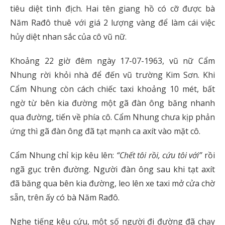
tiêu diệt tình địch. Hai tên giang hồ có cỡ được bà
Năm Rađô thuê với giá 2 lượng vàng để làm cái việc
hủy diệt nhan sắc của cô vũ nữ.
Khoảng 22 giờ đêm ngày 17-07-1963, vũ nữ Cẩm
Nhung rời khỏi nhà để đến vũ trường Kim Sơn. Khi
Cẩm Nhung còn cách chiếc taxi khoảng 10 mét, bất
ngờ từ bên kia đường một gã đàn ông băng nhanh
qua đường, tiến về phía cô. Cẩm Nhung chưa kịp phản
ứng thì gã đàn ông đã tạt mạnh ca axít vào mặt cô.
Cẩm Nhung chỉ kịp kêu lên:
“Chết tôi rồi, cứu tôi với”
rồi
ngã gục trên đường. Người đàn ông sau khi tạt axít
đã băng qua bên kia đường, leo lên xe taxi mở cửa chờ
sẵn, trên ấy có bà Năm Rađô.
Nghe tiếng kêu cứu, một số người đi đường đã chạy