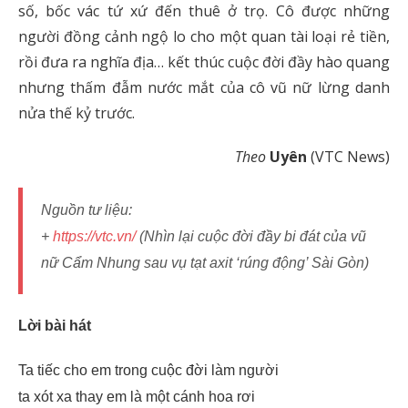
số, bốc vác tứ xứ đến thuê ở trọ. Cô được những
người đồng cảnh ngộ lo cho một quan tài loại rẻ tiền,
rồi đưa ra nghĩa địa… kết thúc cuộc đời đầy hào quang
nhưng thấm đẫm nước mắt của cô vũ nữ lừng danh
nửa thế kỷ trước.
Theo
Uyên
(VTC News)
Nguồn tư liệu:
+
https://vtc.vn/
(Nhìn lại cuộc đời đầy bi đát của vũ
nữ Cẩm Nhung sau vụ tạt axit ‘rúng động’ Sài Gòn)
Lời bài hát
Ta tiếc cho em trong cuộc đời làm người
ta xót xa thay em là một cánh hoa rơi