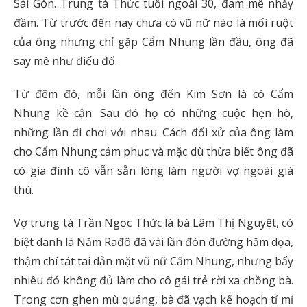
Sài Gòn. Trung tá Thức tuổi ngoài 30, đam mê nhảy
đầm. Từ trước đến nay chưa có vũ nữ nào là mối ruột
của ông nhưng chỉ gặp Cẩm Nhung lần đầu, ông đã
say mê như điếu đổ.
Từ đêm đó, mỗi lần ông đến Kim Sơn là có Cẩm
Nhung kề cận. Sau đó họ có những cuộc hẹn hò,
những lần đi chơi với nhau. Cách đối xử của ông làm
cho Cẩm Nhung cảm phục và mặc dù thừa biết ông đã
có gia đình cô vẫn sẵn lòng làm người vợ ngoài giá
thú.
Vợ trung tá Trần Ngọc Thức là bà Lâm Thị Nguyệt, có
biệt danh là Năm Rađô đã vài lần đón đường hăm dọa,
thậm chí tát tai dằn mặt vũ nữ Cẩm Nhung, nhưng bấy
nhiêu đó không đủ làm cho cô gái trẻ rời xa chồng bà.
Trong cơn ghen mù quáng, bà đã vạch kế hoạch tỉ mỉ