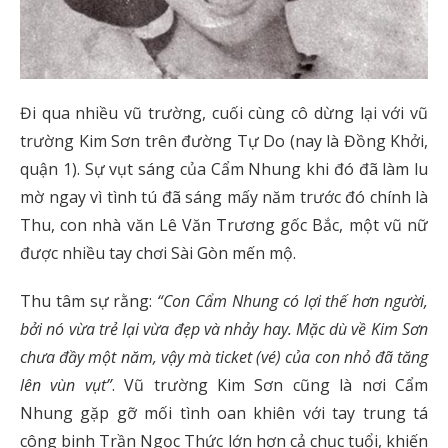
Đi qua nhiều vũ trường, cuối cùng cô dừng lại với vũ
trường Kim Sơn trên đường Tự Do (nay là Đồng Khởi,
quận 1). Sự vụt sáng của Cẩm Nhung khi đó đã làm lu
mờ ngay vì tình tú đã sáng mấy năm trước đó chính là
Thu, con nhà văn Lê Văn Trương gốc Bắc, một vũ nữ
được nhiều tay chơi Sài Gòn mến mộ.
Thu tâm sự rằng:
“Con Cẩm Nhung có lợi thế hơn người,
bởi nó vừa trẻ lại vừa đẹp và nhảy hay. Mặc dù về Kim Sơn
chưa đầy một năm, vậy mà ticket (vé) của con nhỏ đã tăng
lên vùn vụt”
. Vũ trường Kim Sơn cũng là nơi Cẩm
Nhung gặp gỡ mối tình oan khiên với tay trung tá
công binh Trần Ngọc Thức lớn hơn cả chục tuổi, khiến