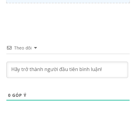
Theo dõi
0
GÓP Ý