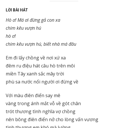
LỜI BÀI HÁT
Hò ơ! Má ơi đừng gả con xa
chim kêu vượn hú
hò ơ!
chim kêu vượn hú, biết nhà má đâu
Em đi lấy chồng về nơi xứ xa
đêm ru điệu hát câu hò trên môi
miền Tây xanh sắc mây trời
phù sa nước nổi người ơi đừng về
Với màu điên điển say mê
vàng trong ánh mắt vỗ về gót chân
trót thương tình nghĩa vợ chồng
nên bông điên điển nở cho lòng vấn vương
tình thương em khó mà lường