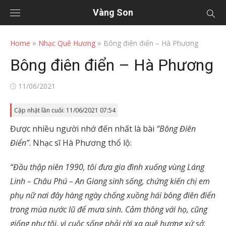
Vàng Son
»
»
Home
Nhạc Quê Hương
Bông điên điển – Hà Phương
Bông điên điển – Hà Phương
Posted
11/06/2021
on
Cập nhật lần cuối: 11/06/2021 07:54
Được nhiều người nhớ đến nhất là bài
“Bông Điên
Điển”
. Nhạc sĩ Hà Phương thổ lộ:
“Đầu thập niên 1990, tôi đưa gia đình xuống vùng Láng
Linh – Châu Phú – An Giang sinh sống, chứng kiến chị em
phụ nữ nơi đây hàng ngày chống xuồng hái bông điên điển
trong mùa nước lũ để mưa sinh. Cảm thông với họ, cũng
giống như tôi, vì cuộc sống phải rời xa quê hương xứ sở,