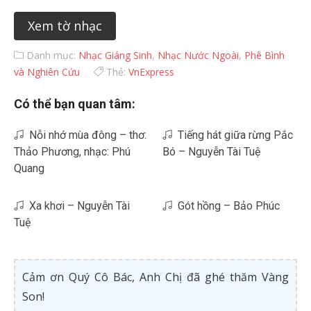
Xem tờ nhạc
Danh mục:
Nhạc Giáng Sinh
,
Nhạc Nước Ngoài
,
Phê Bình
và Nghiên Cứu
Thẻ:
VnExpress
Có thể bạn quan tâm:
Nỗi nhớ mùa đông – thơ:
Tiếng hát giữa rừng Pắc
Thảo Phương, nhạc: Phú
Bó – Nguyễn Tài Tuệ
Quang
Xa khơi – Nguyễn Tài
Gót hồng – Bảo Phúc
Tuệ
Cảm ơn Quý Cô Bác, Anh Chị đã ghé thăm Vàng
Son!