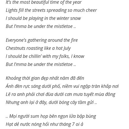
It’s the most beautiful time of the year
Lights fill the streets spreading so much cheer
I should be playing in the winter snow
But I’mma be under the mistletoe ..
Everyone’s gathering around the fire
Chestnuts roasting like a hot July
I should be chillin’ with my folks, I know
But I’mma be under the mistletoe ..
Khoảng thời gian đẹp nhất năm đã đến
Ánh đèn rực sáng dưới phố, niềm vui ngập tràn khắp nơi
Lẽ ra anh phải chơi đùa dưới cơn mưa tuyết mùa đông
Nhưng anh lại ở đây, dưới bóng cây tầm gửi ..
.. Mọi người sum họp bên ngọn lửa bập bùng
Hạt dẻ nước nóng hổi như tháng 7 oi ả