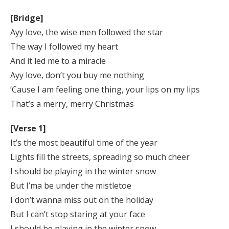
[Bridge]
Ayy love, the wise men followed the star
The way I followed my heart
And it led me to a miracle
Ayy love, don’t you buy me nothing
‘Cause I am feeling one thing, your lips on my lips
That’s a merry, merry Christmas
[Verse 1]
It’s the most beautiful time of the year
Lights fill the streets, spreading so much cheer
I should be playing in the winter snow
But I’ma be under the mistletoe
I don’t wanna miss out on the holiday
But I can’t stop staring at your face
I should be playing in the winter snow