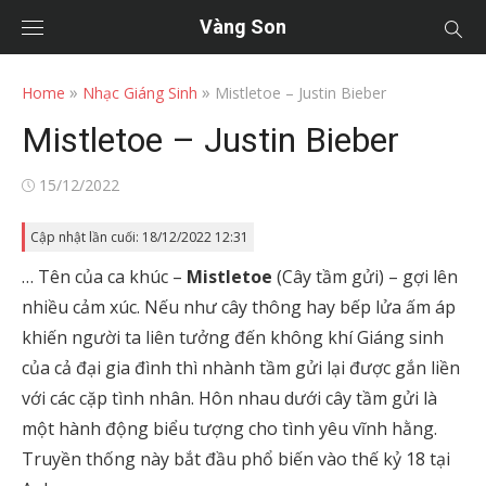
Vàng Son
»
»
Home
Nhạc Giáng Sinh
Mistletoe – Justin Bieber
Mistletoe – Justin Bieber
Posted
15/12/2022
on
Cập nhật lần cuối: 18/12/2022 12:31
… Tên của ca khúc –
Mistletoe
(Cây tầm gửi) – gợi lên
nhiều cảm xúc. Nếu như cây thông hay bếp lửa ấm áp
khiến người ta liên tưởng đến không khí Giáng sinh
của cả đại gia đình thì nhành tầm gửi lại được gắn liền
với các cặp tình nhân. Hôn nhau dưới cây tầm gửi là
một hành động biểu tượng cho tình yêu vĩnh hằng.
Truyền thống này bắt đầu phổ biến vào thế kỷ 18 tại