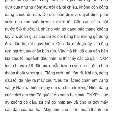
đưa qua nhưng hôm ấy, trời đã xế chiều, không còn bóng
dáng chiếc đò nào. Do đó, toàn đơn vị quyết định phải
vượt qua con suối trước khi trời tối. Cầu cao cách mặt
nước 5-6 thước, là những ván gỗ dạng bậc thang không
tay vịn, đoạn giữa cầu được nối bằng hai miếng gỗ đong
đưa, lắc lư, rất nguy hiểm. Qua được đoạn ấy, ai cũng
rợn người, tay chân bủn rủn. Vậy mà khi đã qua đến bên
kia cầu, tôi ngoảnh đầu nhìn lại thì thấy các cô gái TNXP
tuổi chỉ vừa 18 đôi mươi vẫn tươi cười ríu rít, đôi chân
thoăn thoắt vượt qua. Tiếng cười nói rộn rã. Khi đó, trong
đầu tôi đã nảy ra mấy câu “Cầu tre lắt lẻo chân em vững
vàng/ Nào xá hiểm nguy em ra chiến trường/ Hiến dâng
cuộc đời em cho Tổ quốc/ Áo xanh bạc màu TNXP”. Lúc
ấy không có đàn, tôi chỉ gõ nhịp tay và cho ra đời mấy
câu đầu của bài hát. Mấy hôm sau thì tôi hoàn thành bài