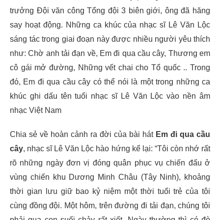
trưởng Đội văn công Tổng đội 3 biên giới, ông đã hăng
say hoạt động. Những ca khúc của nhạc sĩ Lê Văn Lộc
sáng tác trong giai đoạn này được nhiều người yêu thích
như: Chờ anh tải đạn về, Em đi qua cầu cây, Thương em
cô gái mở đường, Những vết chai cho Tổ quốc .. Trong
đó, Em đi qua cầu cây có thể nói là một trong những ca
khúc ghi dấu tên tuổi nhạc sĩ Lê Văn Lộc vào nền âm
nhạc Việt Nam
Chia sẻ về hoàn cảnh ra đời của bài hát
Em đi qua cầu
cây
, nhạc sĩ Lê Văn Lộc hào hứng kể lại: “Tôi còn nhớ rất
rõ những ngày đơn vị đóng quân phục vụ chiến đấu ở
vùng chiến khu Dương Minh Châu (Tây Ninh), khoảng
thời gian lưu giữ bao kỷ niệm một thời tuổi trẻ của tôi
cùng đồng đội. Một hôm, trên đường đi tải đạn, chúng tôi
phải qua con suối chảy rất xiết. Ngày thường thì có đò