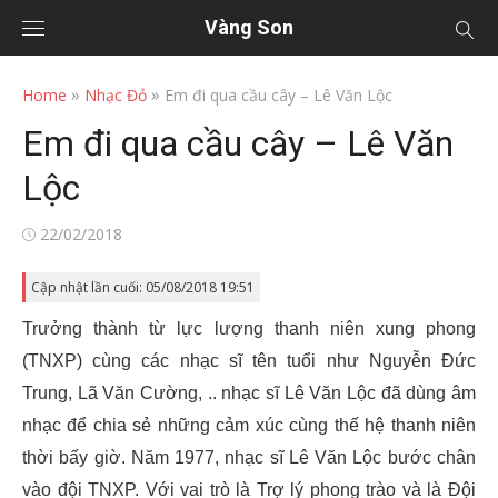
Vàng Son
»
»
Home
Nhạc Đỏ
Em đi qua cầu cây – Lê Văn Lộc
Em đi qua cầu cây – Lê Văn
Lộc
Posted
22/02/2018
on
Cập nhật lần cuối: 05/08/2018 19:51
Trưởng thành từ lực lượng thanh niên xung phong
(TNXP) cùng các nhạc sĩ tên tuổi như Nguyễn Đức
Trung, Lã Văn Cường, .. nhạc sĩ Lê Văn Lộc đã dùng âm
nhạc để chia sẻ những cảm xúc cùng thế hệ thanh niên
thời bấy giờ. Năm 1977, nhạc sĩ Lê Văn Lộc bước chân
vào đội TNXP. Với vai trò là Trợ lý phong trào và là Đội