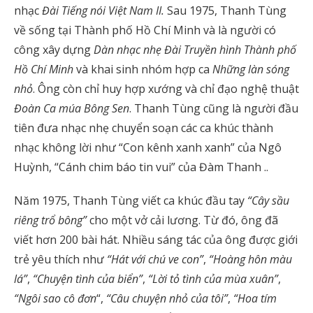
nhạc
Đài Tiếng nói Việt Nam II.
Sau 1975, Thanh Tùng
về sống tại Thành phố Hồ Chí Minh và là người có
công xây dựng
Dàn nhạc nhẹ Đài Truyền hình Thành phố
Hồ Chí Minh
và khai sinh nhóm hợp ca
Những làn sóng
nhỏ
. Ông còn chỉ huy hợp xướng và chỉ đạo nghệ thuật
Đoàn Ca múa Bông Sen
. Thanh Tùng cũng là người đầu
tiên đưa nhạc nhẹ chuyển soạn các ca khúc thành
nhạc không lời như “Con kênh xanh xanh” của Ngô
Huỳnh, “Cánh chim báo tin vui” của Đàm Thanh ..
Năm 1975, Thanh Tùng viết ca khúc đầu tay
“Cây sầu
riêng trổ bông”
cho một vở cải lương. Từ đó, ông đã
viết hơn 200 bài hát. Nhiều sáng tác của ông được giới
trẻ yêu thích như
“Hát với chú ve con”
,
“Hoàng hôn màu
lá”
,
“Chuyện tình của biển”
,
“Lời tỏ tình của mùa xuân”
,
“Ngôi sao cô đơn
“,
“Câu chuyện nhỏ của tôi”
,
“Hoa tím