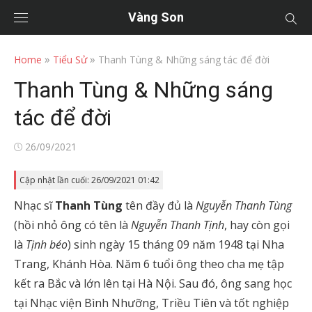
Vàng Son
»
»
Home
Tiểu Sử
Thanh Tùng & Những sáng tác để đời
Thanh Tùng & Những sáng
tác để đời
Posted
26/09/2021
on
Cập nhật lần cuối: 26/09/2021 01:42
Nhạc sĩ
Thanh Tùng
tên đầy đủ là
Nguyễn Thanh Tùng
(hồi nhỏ ông có tên là
Nguyễn Thanh Tịnh
, hay còn gọi
là
Tịnh béo
) sinh ngày 15 tháng 09 năm 1948 tại Nha
Trang, Khánh Hòa. Năm 6 tuổi ông theo cha mẹ tập
kết ra Bắc và lớn lên tại Hà Nội. Sau đó, ông sang học
tại Nhạc viện Bình Nhưỡng, Triều Tiên và tốt nghiệp