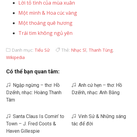
Lời tỏ tình của mùa xuân
Một mình & Hoa cúc vàng
Một thoáng quê hương
Trái tim không ngủ yên
Danh mục:
Tiểu Sử
Thẻ:
Nhạc Sĩ
,
Thanh Tùng
,
Wikipedia
Có thể bạn quan tâm:
Ngập ngừng – thơ: Hồ
Anh cứ hẹn – thơ: Hồ
Dzếnh, nhạc: Hoàng Thanh
Dzếnh, nhạc: Anh Bằng
Tâm
Santa Claus Is Comin’ to
Vinh Sử & Những sáng
Town – J. Fred Coots &
tác để đời
Haven Gillespie